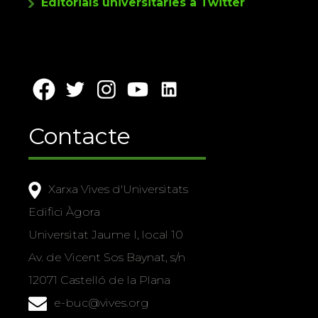
Editorials universitàries a Twitter
Contacte
Xarxa Vives d'Universitats
Edifici Àgora
Universitat Jaume I, local 10
Av. de Vicent Sos Baynat, s/n
12071 Castelló de la Plana
e-buc@vives.org