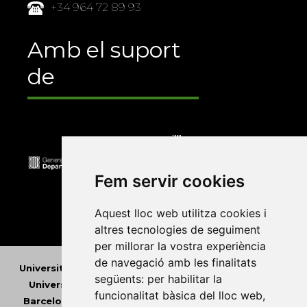
+34 964 72 89 93
Amb el suport
de
Fem servir cookies
Aquest lloc web utilitza cookies i
altres tecnologies de seguiment
per millorar la vostra experiència
de navegació amb les finalitats
Universitat Abat Oliba CEU
•
Universitat d'Alacant
•
següents:
per habilitar la
Universitat d'Andorra
•
Universitat Autònoma de
funcionalitat bàsica del lloc web
,
Barcelona
•
Universitat de Barcelona
•
Universitat