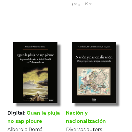
pàg. · 8 €
Digital:
Quan la pluja
Nación y
no sap ploure
nacionalización
Alberola Romá,
Diversos autors