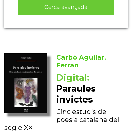
Cerca avançada
Carbó Aguilar,
Ferran
Digital:
Paraules
invictes
Cinc estudis de
poesia catalana del
segle XX