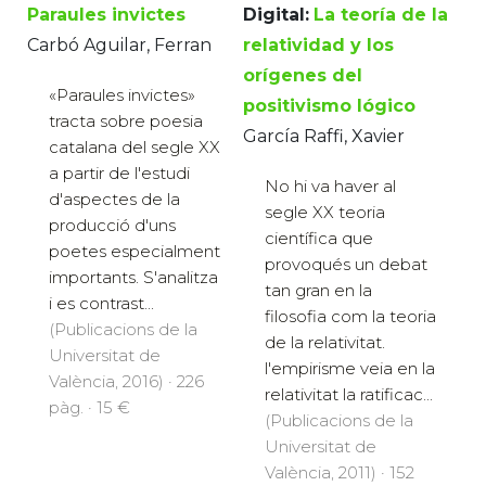
Paraules invictes
Digital:
La teoría de la
Carbó Aguilar, Ferran
relatividad y los
orígenes del
«Paraules invictes»
positivismo lógico
tracta sobre poesia
García Raffi, Xavier
catalana del segle XX
a partir de l'estudi
No hi va haver al
d'aspectes de la
segle XX teoria
producció d'uns
científica que
poetes especialment
provoqués un debat
importants. S'analitza
tan gran en la
i es contrast...
filosofia com la teoria
(Publicacions de la
de la relativitat.
Universitat de
l'empirisme veia en la
València, 2016) · 226
relativitat la ratificac...
pàg. · 15 €
(Publicacions de la
Universitat de
València, 2011) · 152