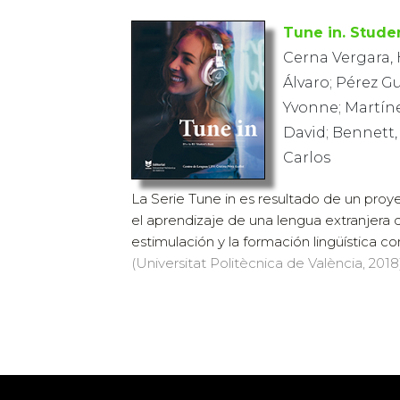
Tune in. Stude
Cerna Vergara, 
Álvaro; Pérez Gu
Yvonne; Martíne
David; Bennett,
Carlos
La Serie Tune in es resultado de un proy
el aprendizaje de una lengua extranjera
estimulación y la formación lingüística con
(Universitat Politècnica de València, 2018)