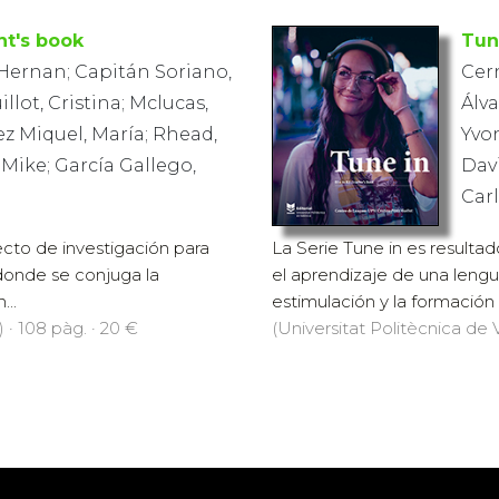
nt's book
Tun
Hernan; Capitán Soriano,
Cer
illot, Cristina; Mclucas,
Álva
z Miquel, María; Rhead,
Yvo
 Mike; García Gallego,
Davi
Car
ecto de investigación para
La Serie Tune in es resulta
 donde se conjuga la
el aprendizaje de una lengu
...
estimulación y la formación l
 · 108 pàg. · 20 €
(Universitat Politècnica de V