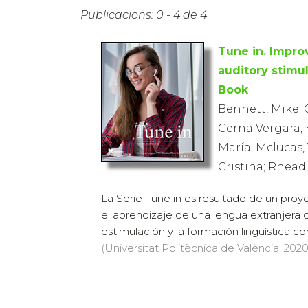
Publicacions: 0 - 4 de 4
Tune in. Improv
auditory stimul
Book
Bennett, Mike; 
Cerna Vergara, 
María; Mclucas, 
Cristina; Rhead
La Serie Tune in es resultado de un proy
el aprendizaje de una lengua extranjera
estimulación y la formación lingüística con
(Universitat Politècnica de València, 2020)