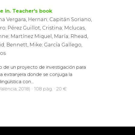
e in. Teacher's book
na Vergara, Hernan; Capitán Soriano,
ro; Pérez Guillot, Cristina; Mclucas,
nne; Martínez Miquel, María; Rhead,
d; Bennett, Mike; García Gallego,
los
do de un proyecto de investigación para
a extranjera donde se conjuga la
ingüística con...
alència, 2018) · 108 pàg. · 20 €