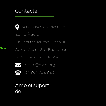
Contacte
Xarxa Vives d'Universitats
Edifici Àgora
Universitat Jaume I, local 10
es a
Av. de Vicent Sos Baynat, s/n
12071 Castelló de la Plana
e-buc@vives.org
+34 964 72 89 93
Amb el suport
de