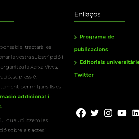
Enllaços
Programa de
ponsable, tractarà les
publicacions
nar la vostra subscripció i
Editorials universitàri
 organitza la Xarxa Vives.
Twitter
cació, supressió,
actament per mitjans físics
rmació addicional i
s
.
u que utilitzem les
ió sobre els actes i