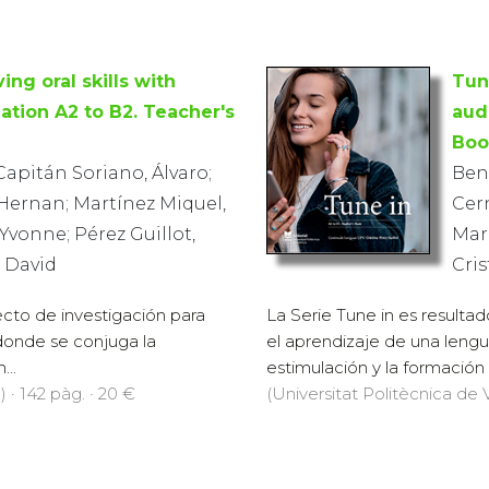
ing oral skills with
Tune
ation A2 to B2. Teacher's
aud
Boo
Capitán Soriano, Álvaro;
Benn
Hernan; Martínez Miquel,
Cer
Yvonne; Pérez Guillot,
Marí
, David
Cris
ecto de investigación para
La Serie Tune in es resulta
 donde se conjuga la
el aprendizaje de una lengu
...
estimulación y la formación l
 · 142 pàg. · 20 €
(Universitat Politècnica de V