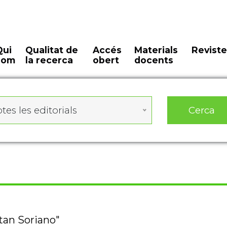
Qui
Qualitat de
Accés
Materials
Reviste
som
la recerca
obert
docents
Cerca
tes les editorials
itan Soriano"