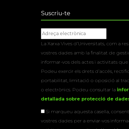
Suscriu-te
La Xarxa Vives d’Universitats, com a res
vostres dades amb la finalitat de gestio
informar-vos dels actes i activitats que
Podeu exercir els drets d’accés, rectifi
portabilitat, limitació o oposició al tr
o electrònics. Podeu consultar la
info
detallada sobre protecció de dade
Si marqueu aquesta casella, consenti
vostres dades per a enviar-vos informac