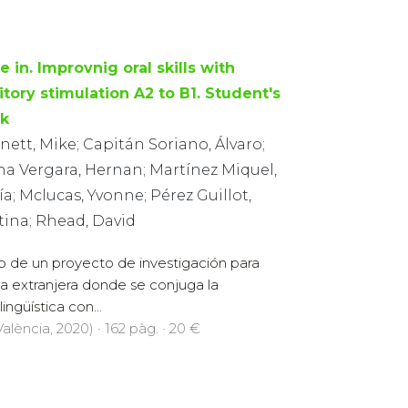
 in. Improvnig oral skills with
itory stimulation A2 to B1. Student's
k
ett, Mike; Capitán Soriano, Álvaro;
na Vergara, Hernan; Martínez Miquel,
a; Mclucas, Yvonne; Pérez Guillot,
tina; Rhead, David
do de un proyecto de investigación para
a extranjera donde se conjuga la
ingüística con...
alència, 2020) · 162 pàg. · 20 €