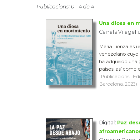
Publicacions: 0 - 4 de 4
Una diosa en 
Canals Vilageli
María Lionza es u
venezolano cuyo 
ha adquirido una 
países, así como en
(Publicacions i Ed
Barcelona, 2023) ·
Digital:
Paz desd
afroamericanos