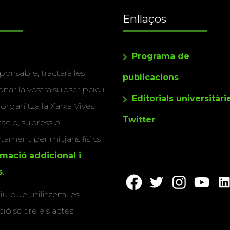
Enllaços
Programa de
ponsable, tractarà les
publicacions
nar la vostra subscripció i
Editorials universitàri
 organitza la Xarxa Vives.
Twitter
cació, supressió,
actament per mitjans físics
rmació addicional i
s
.
u que utilitzem les
ió sobre els actes i