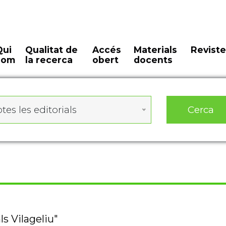
Qui
Qualitat de
Accés
Materials
Reviste
som
la recerca
obert
docents
Cerca
tes les editorials
ls Vilageliu"