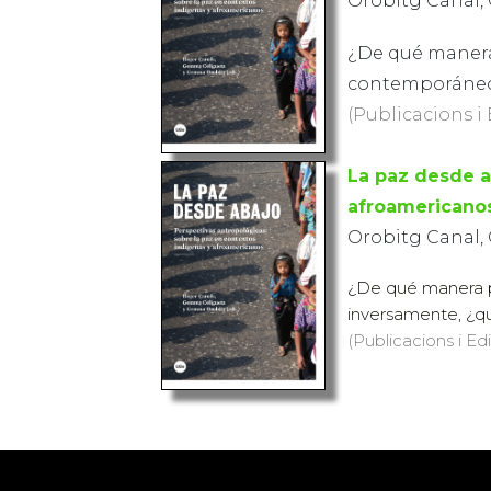
Orobitg Canal,
¿De qué manera
contemporáneo? 
(Publicacions i 
La paz desde a
afroamericano
Orobitg Canal,
¿De qué manera p
inversamente, ¿qu
(Publicacions i Ed