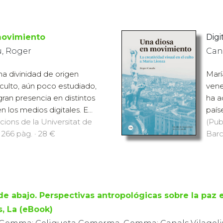
movimiento
Digi
u, Roger
Cana
na divinidad de origen
Marí
culto, aún poco estudiado,
vene
gran presencia en distintos
ha a
 los medios digitales. E...
país
icions de la Universitat de
(Pub
 266 pàg. · 28 €
Barc
e abajo. Perspectivas antropológicas sobre la paz 
, La (eBook)