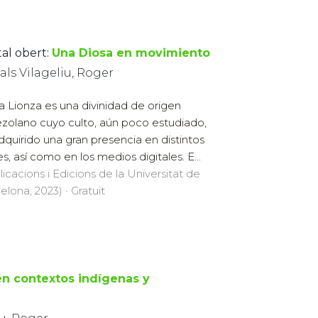
tal obert:
Una Diosa en movimiento
ls Vilageliu, Roger
a Lionza es una divinidad de origen
zolano cuyo culto, aún poco estudiado,
dquirido una gran presencia en distintos
es, así como en los medios digitales. E...
licacions i Edicions de la Universitat de
elona, 2023) · Gratuït
en contextos indígenas y