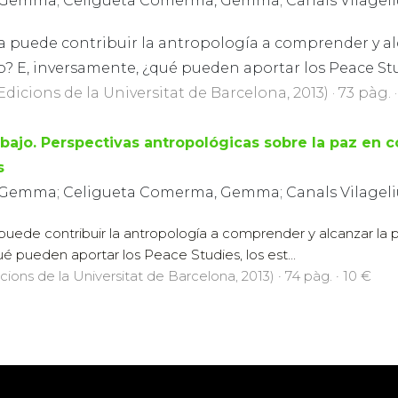
 Gemma; Celigueta Comerma, Gemma; Canals Vilageli
 puede contribuir la antropología a comprender y al
E, inversamente, ¿qué pueden aportar los Peace Studi
Edicions de la Universitat de Barcelona, 2013) · 73 pàg. ·
bajo. Perspectivas antropológicas sobre la paz en c
s
 Gemma; Celigueta Comerma, Gemma; Canals Vilageli
uede contribuir la antropología a comprender y alcanzar la
é pueden aportar los Peace Studies, los est...
icions de la Universitat de Barcelona, 2013) · 74 pàg. · 10 €