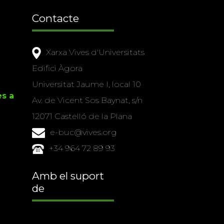
Contacte
Xarxa Vives d'Universitats
Edifici Àgora
Universitat Jaume I, local 10
es a
Av. de Vicent Sos Baynat, s/n
12071 Castelló de la Plana
e-buc@vives.org
+34 964 72 89 93
Amb el suport
de