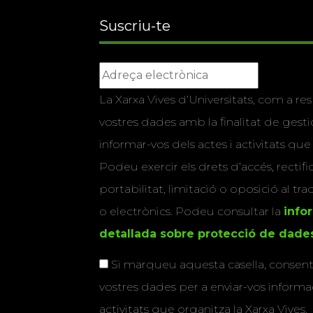
Suscriu-te
La Xarxa Vives d’Universitats, com a res
vostres dades amb la finalitat de gestio
informar-vos dels actes i activitats que
Podeu exercir els drets d’accés, rectifi
portabilitat, limitació o oposició al tr
o electrònics. Podeu consultar la
info
detallada sobre protecció de dade
Si marqueu aquesta casella, consenti
vostres dades per a enviar-vos informac
activitats que organitza la Xarxa Vives.