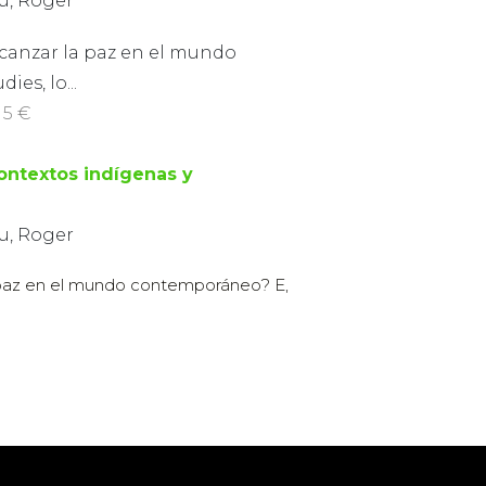
u, Roger
canzar la paz en el mundo
es, lo...
 5 €
ontextos indígenas y
u, Roger
 paz en el mundo contemporáneo? E,