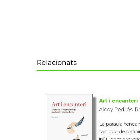
Relacionats
Art i encanteri
Alcoy Pedrós, R
La paraula «encante
tampoc de definir
inútil com pretendr