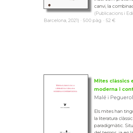
canvi, la combinaci
(Publicacions i Ed
Barcelona, 2021) · 500 pàg. · 52 €
Mites clàssics e
moderna i con
Malé i Peguerol
Els mites han ting
la literatura clàssi
paradigmàtic. Situ
del temps, ja en la