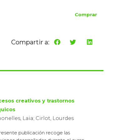
Comprar
Compartir a:
cesos creativos y trastornos
quicos
nelles, Laia; Cirlot, Lourdes
resente publicación recoge las