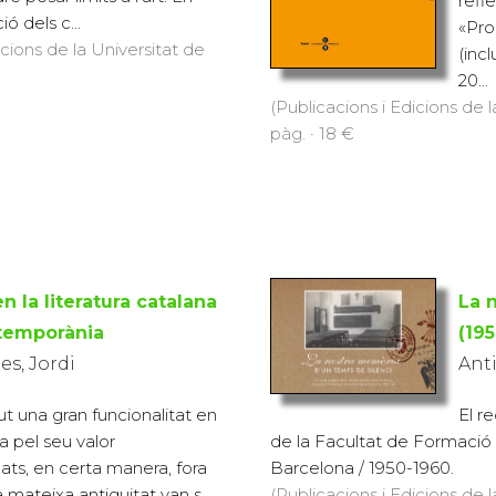
refl
ó dels c...
«Pro
icions de la Universitat de
(inc
20...
(Publicacions i Edicions de l
pàg. · 18 €
n la literatura catalana
La 
temporània
(19
es, Jordi
Ant
ut una gran funcionalitat en
El r
ca pel seu valor
de la Facultat de Formació 
ats, en certa manera, fora
Barcelona / 1950-1960.
 mateixa antiguitat van s...
(Publicacions i Edicions de 