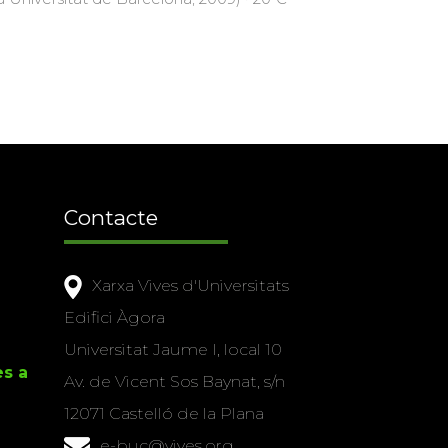
Contacte
Xarxa Vives d'Universitats
Edifici Àgora
Universitat Jaume I, local 10
es a
Av. de Vicent Sos Baynat, s/n
12071 Castelló de la Plana
e-buc@vives.org