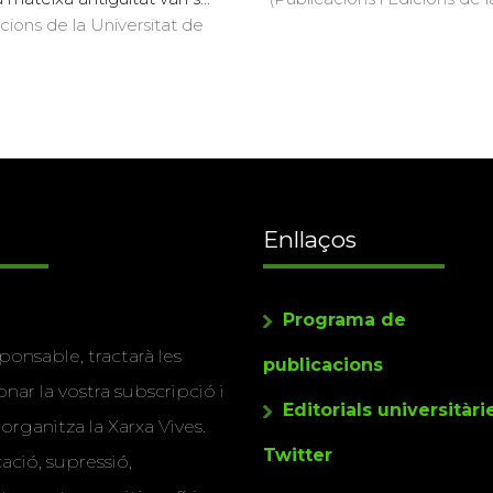
icions de la Universitat de
Enllaços
Programa de
ponsable, tractarà les
publicacions
nar la vostra subscripció i
Editorials universitàri
 organitza la Xarxa Vives.
Twitter
cació, supressió,