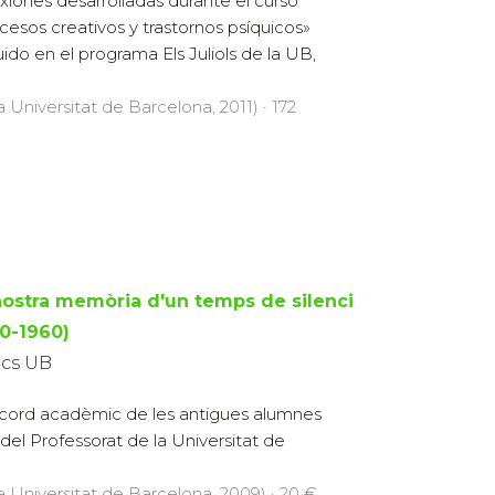
exiones desarrolladas durante el curso
cesos creativos y trastornos psíquicos»
luido en el programa Els Juliols de la UB,
a Universitat de Barcelona, 2011) · 172
nostra memòria d'un temps de silenci
50-1960)
ics UB
ecord acadèmic de les antigues alumnes
del Professorat de la Universitat de
la Universitat de Barcelona, 2009) · 20 €