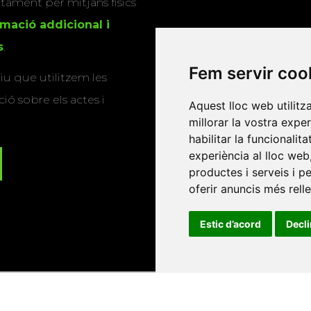
actament per mitjans físics
rmació addicional i
s
.
Fem servir coo
u que utilitzem les
ió sobre els actes i
Aquest lloc web utilitz
millorar la vostra expe
habilitar la funcionalit
experiència al lloc web
productes i serveis i p
oferir anuncis més rell
Estic d’acord
Decl
Universitat d'Andorra
•
Universitat Autònoma de Barcelona
es Balears
•
Universitat Internacional de Catalunya
•
Univers