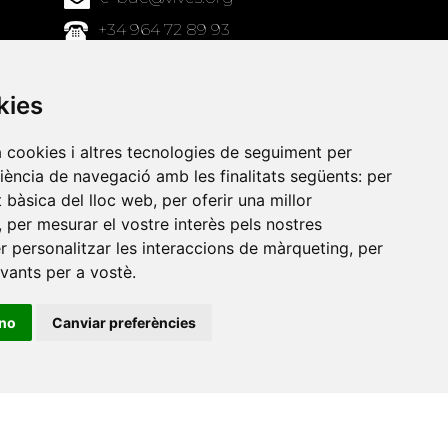
+34 964 72 89 93
Amb el suport
kies
de
a cookies i altres tecnologies de seguiment per
riència de navegació amb les finalitats següents:
per
at bàsica del lloc web
,
per oferir una millor
,
per mesurar el vostre interès pels nostres
er personalitzar les interaccions de màrqueting
,
per
evants per a vostè
.
ino
Canviar preferències
•
Universitat de Barcelona
•
Universitat CEU Cardenal
itat Jaume I
•
Universitat de Lleida
•
Universitat Miguel