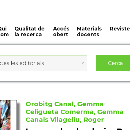
Qui
Qualitat de
Accés
Materials
Reviste
som
la recerca
obert
docents
Cerca
tes les editorials
Orobitg Canal, Gemma
Celigueta Comerma, Gemma
Canals Vilageliu, Roger