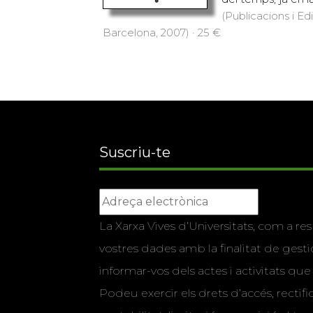
(Publicacions i Ed
Barcelona, 2007) · 25 €
Suscriu-te
La Xarxa Vives d’Universitats, com a res
vostres dades amb la finalitat de gestio
informar-vos dels actes i activitats que
Podeu exercir els drets d’accés, rectifi