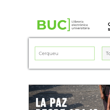
Actualitza les preferències de les cookies
To