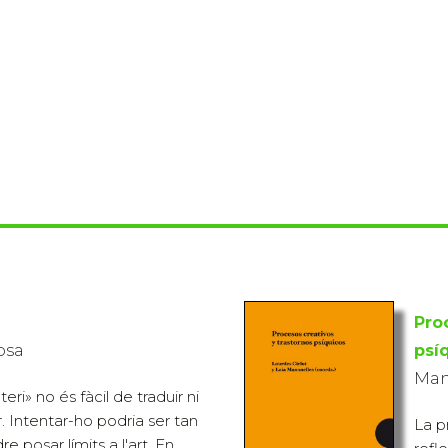
Pro
osa
psí
Mano
ri» no és fàcil de traduir ni
. Intentar-ho podria ser tan
La p
e posar límits a l'art. En