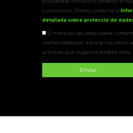
portabilitat, limitació o oposició al tr
o electrònics. Podeu consultar la
info
detallada sobre protecció de dade
Si marqueu aquesta casella, consenti
vostres dades per a enviar-vos informac
activitats que organitza la Xarxa Vives.
Universitat Abat Oliba CEU
•
Universitat d'Alacant
•
Herrera
•
Universitat de Girona
•
Universitat de les Ill