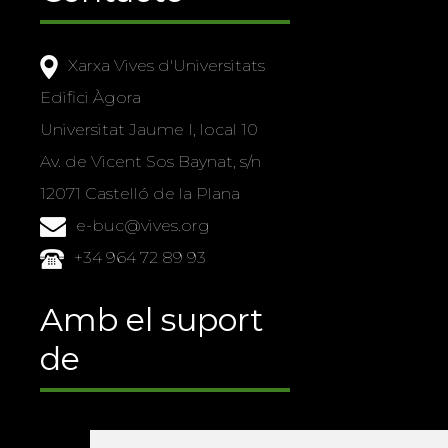
Xarxa Vives d'Universitats
Edifici Àgora
Universitat Jaume I, local 10
Av. de Vicent Sos Baynat, s/n
12071 Castelló de la Plana
e-buc@vives.org
+34 964 72 89 93
Amb el suport
de