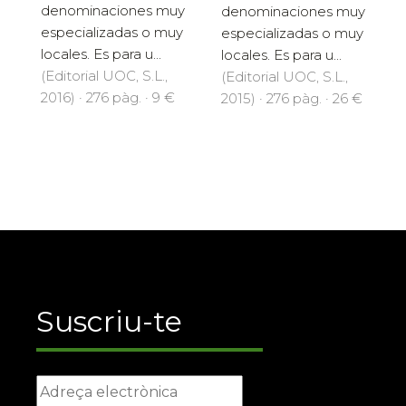
denominaciones muy
denominaciones muy
especializadas o muy
especializadas o muy
locales. Es para u...
locales. Es para u...
(Editorial UOC, S.L.,
(Editorial UOC, S.L.,
2016) · 276 pàg. · 9 €
2015) · 276 pàg. · 26 €
Suscriu-te