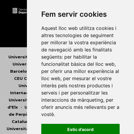
Fem servir cookies
Aquest lloc web utilitza cookies i
altres tecnologies de seguiment
per millorar la vostra experiència
de navegació amb les finalitats
següents:
per habilitar la
Universitat Abat Oliba CEU
•
Universitat d'Alacant
•
funcionalitat bàsica del lloc web
,
Universitat d'Andorra
•
Universitat Autònoma de
per oferir una millor experiència al
Barcelona
•
Universitat de Barcelona
•
Universitat
lloc web
,
per mesurar el vostre
CEU Cardenal Herrera
•
Universitat de Girona
•
interès pels nostres productes i
Universitat de les Illes Balears
•
Universitat
serveis i per personalitzar les
Internacional de Catalunya
•
Universitat Jaume I
•
interaccions de màrqueting
,
per
Universitat de Lleida
•
Universitat Miguel Hernández
oferir anuncis més rellevants per a
d'Elx
•
Universitat Oberta de Catalunya
•
Universitat
vostè
.
de Perpinyà Via Domitia
•
Universitat Politècnica de
Catalunya
•
Universitat Politècnica de València
•
Universitat Pompeu Fabra
•
Universitat Ramon Llull
•
Estic d’acord