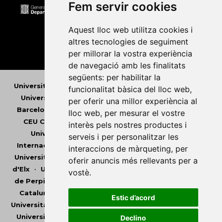
Fem servir cookies
Aquest lloc web utilitza cookies i
altres tecnologies de seguiment
per millorar la vostra experiència
de navegació amb les finalitats
següents:
per habilitar la
Universitat Abat Oliba CEU
•
Universitat d'Alacant
•
funcionalitat bàsica del lloc web
,
Universitat d'Andorra
•
Universitat Autònoma de
per oferir una millor experiència al
Barcelona
•
Universitat de Barcelona
•
Universitat
lloc web
,
per mesurar el vostre
CEU Cardenal Herrera
•
Universitat de Girona
•
interès pels nostres productes i
Universitat de les Illes Balears
•
Universitat
serveis i per personalitzar les
Internacional de Catalunya
•
Universitat Jaume I
•
interaccions de màrqueting
,
per
Universitat de Lleida
•
Universitat Miguel Hernández
oferir anuncis més rellevants per a
d'Elx
•
Universitat Oberta de Catalunya
•
Universitat
vostè
.
de Perpinyà Via Domitia
•
Universitat Politècnica de
Catalunya
•
Universitat Politècnica de València
•
Estic d’acord
Universitat Pompeu Fabra
•
Universitat Ramon Llull
•
Universitat Rovira i Virgili
•
Universitat de Sàsser
•
Declino