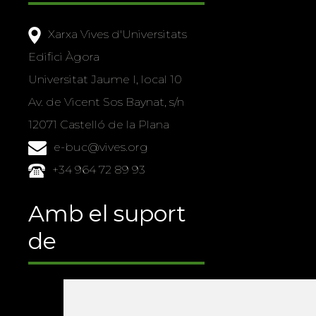
Xarxa Vives d'Universitats
Edifici Àgora
Universitat Jaume I, local 10
Av. de Vicent Sos Baynat, s/n
12071 Castelló de la Plana
e-buc@vives.org
+34 964 72 89 93
Amb el suport
de