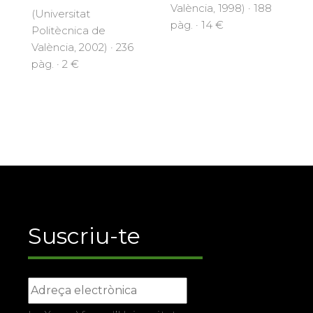
València, 1998) · 188
(Universitat
pàg. · 14 €
Politècnica de
València, 2002) · 236
pàg. · 2 €
Suscriu-te