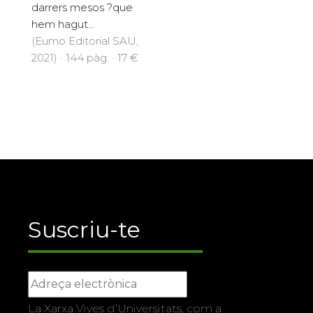
darrers mesos ?que
hem hagut...
(Eumo Editorial SAU,
2021) · 144 pàg. · 17 €
Suscriu-te
La Xarxa Vives d’Universitats, com a