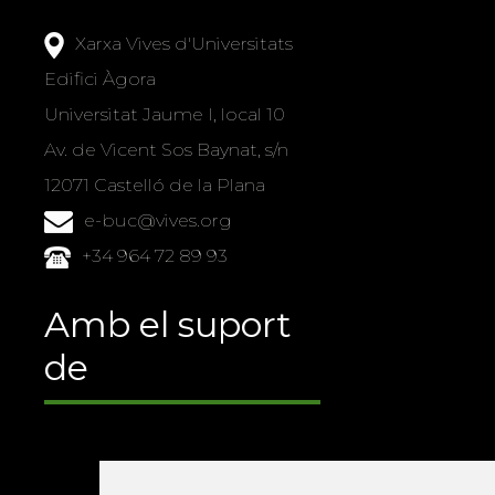
Xarxa Vives d'Universitats
Edifici Àgora
Universitat Jaume I, local 10
Av. de Vicent Sos Baynat, s/n
12071 Castelló de la Plana
e-buc@vives.org
+34 964 72 89 93
Amb el suport
de