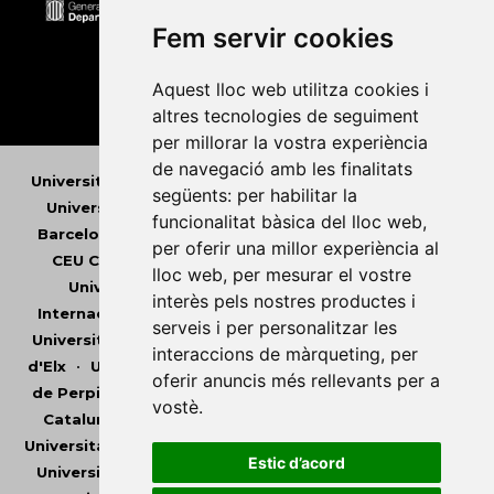
Fem servir cookies
Aquest lloc web utilitza cookies i
altres tecnologies de seguiment
per millorar la vostra experiència
de navegació amb les finalitats
Universitat Abat Oliba CEU
•
Universitat d'Alacant
•
següents:
per habilitar la
Universitat d'Andorra
•
Universitat Autònoma de
funcionalitat bàsica del lloc web
,
Barcelona
•
Universitat de Barcelona
•
Universitat
per oferir una millor experiència al
CEU Cardenal Herrera
•
Universitat de Girona
•
lloc web
,
per mesurar el vostre
Universitat de les Illes Balears
•
Universitat
interès pels nostres productes i
Internacional de Catalunya
•
Universitat Jaume I
•
serveis i per personalitzar les
Universitat de Lleida
•
Universitat Miguel Hernández
interaccions de màrqueting
,
per
d'Elx
•
Universitat Oberta de Catalunya
•
Universitat
oferir anuncis més rellevants per a
de Perpinyà Via Domitia
•
Universitat Politècnica de
vostè
.
Catalunya
•
Universitat Politècnica de València
•
Universitat Pompeu Fabra
•
Universitat Ramon Llull
•
Estic d’acord
Universitat Rovira i Virgili
•
Universitat de Sàsser
•