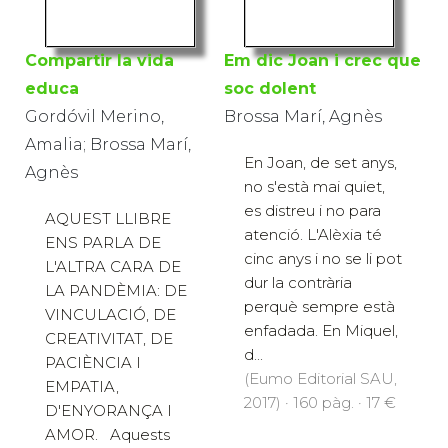
Compartir la vida
Em dic Joan i crec que
educa
soc dolent
Gordóvil Merino,
Brossa Marí, Agnès
Amalia; Brossa Marí,
En Joan, de set anys,
Agnès
no s'està mai quiet,
es distreu i no para
AQUEST LLIBRE
atenció. L'Alèxia té
ENS PARLA DE
cinc anys i no se li pot
L'ALTRA CARA DE
dur la contrària
LA PANDÈMIA: DE
perquè sempre està
VINCULACIÓ, DE
enfadada. En Miquel,
CREATIVITAT, DE
d...
PACIÈNCIA I
(Eumo Editorial SAU,
EMPATIA,
2017) · 160 pàg. · 17 €
D'ENYORANÇA I
AMOR. Aquests