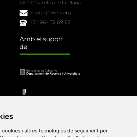
12071 Castelló de la Plana
e-buc@vives.org
+34 964 72 89 93
Amb el suport
de
kies
a cookies i altres tecnologies de seguiment per