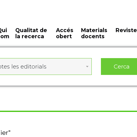
Qui
Qualitat de
Accés
Materials
Reviste
som
la recerca
obert
docents
Cerca
tes les editorials
ier"