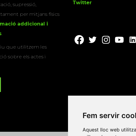
Twitter
cació, supressió,
actament per mitjans físics
rmació addicional i
s
.
u que utilitzem les
ió sobre els actes i
Fem servir coo
Aquest lloc web utilitz