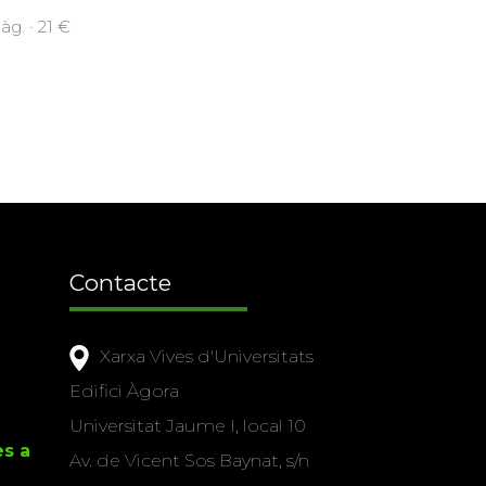
g. · 21 €
Contacte
Xarxa Vives d'Universitats
Edifici Àgora
Universitat Jaume I, local 10
es a
Av. de Vicent Sos Baynat, s/n