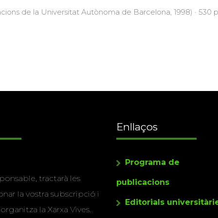
acions de la Universitat Autònoma de Barcelona, 1998) · 530 pà
Enllaços
Programa de
ponsable, tractarà les
publicacions
nar la vostra subscripció i
Editorials universitàri
 organitza la Xarxa Vives.