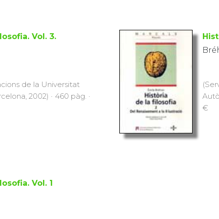
losofia. Vol. 3.
Hist
Bréh
cions de la Universitat
(Ser
elona, 2002) · 460 pàg. ·
Autò
€
losofia. Vol. 1