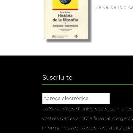
(Servei de Public
Suscriu-te
La Xarxa Vives d’Universitats, com a res
vostres dades amb la finalitat de gestio
informar-vos dels actes i activitats que