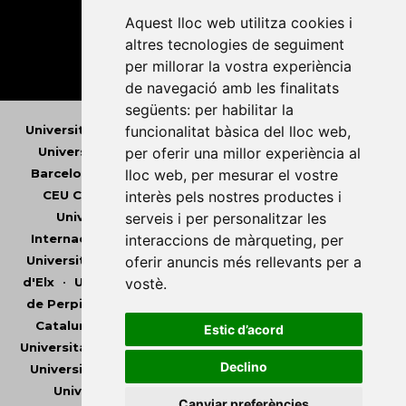
Aquest lloc web utilitza cookies i
altres tecnologies de seguiment
per millorar la vostra experiència
de navegació amb les finalitats
següents:
per habilitar la
Universitat Abat Oliba CEU
•
Universitat d'Alacant
•
funcionalitat bàsica del lloc web
,
Universitat d'Andorra
•
Universitat Autònoma de
per oferir una millor experiència al
Barcelona
•
Universitat de Barcelona
•
Universitat
lloc web
,
per mesurar el vostre
CEU Cardenal Herrera
•
Universitat de Girona
•
interès pels nostres productes i
Universitat de les Illes Balears
•
Universitat
serveis i per personalitzar les
Internacional de Catalunya
•
Universitat Jaume I
•
interaccions de màrqueting
,
per
Universitat de Lleida
•
Universitat Miguel Hernández
oferir anuncis més rellevants per a
d'Elx
•
Universitat Oberta de Catalunya
•
Universitat
vostè
.
de Perpinyà Via Domitia
•
Universitat Politècnica de
Catalunya
•
Universitat Politècnica de València
•
Estic d’acord
Universitat Pompeu Fabra
•
Universitat Ramon Llull
•
Declino
Universitat Rovira i Virgili
•
Universitat de Sàsser
•
Universitat de València
•
Universitat de Vic -
Canviar preferències