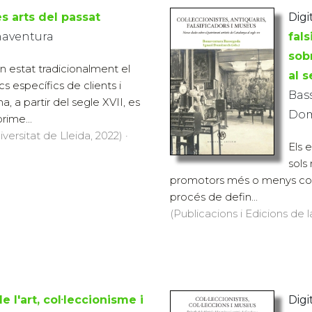
es arts del passat
Digit
naventura
fal
sob
n estat tradicionalment el
al s
cs específics de clients i
Bas
 a partir del segle XVII, es
Dom
ime...
versitat de Lleida, 2022) ·
Els 
sols 
promotors més o menys cone
procés de defin...
(Publicacions i Edicions de l
e l'art, col·leccionisme i
Digit