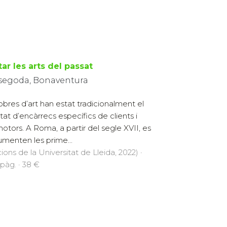
tar les arts del passat
segoda, Bonaventura
obres d’art han estat tradicionalment el
ltat d’encàrrecs específics de clients i
otors. A Roma, a partir del segle XVII, es
menten les prime...
cions de la Universitat de Lleida, 2022) ·
pàg. · 38 €