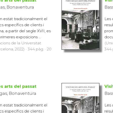
es arts del passat
Visi
as, Bonaventura
Bas
n estat tradicionalment el
Les 
cs específics de clients i
resu
 a partir del segle XVII, es
prom
imeres exposicions ...
docu
cions de la Universitat
(Uni
lona, 2022) · 344 pàg. · 20
344 
es arts del passat
Visi
gas, Bonaventura
Bas
n estat tradicionalment el
Les 
cs específics de clients i
resu