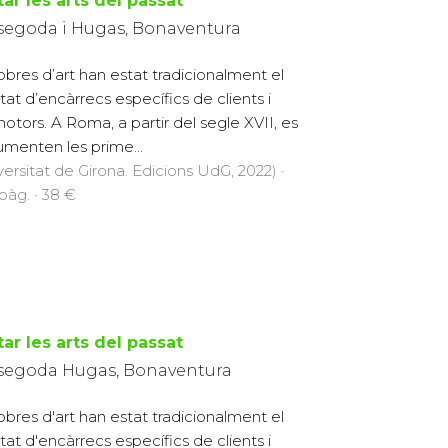
tar les arts del passat
segoda i Hugas, Bonaventura
obres d’art han estat tradicionalment el
ltat d’encàrrecs específics de clients i
otors. A Roma, a partir del segle XVII, es
menten les prime...
versitat de Girona. Edicions UdG, 2022) ·
pàg. · 38 €
tar les arts del passat
segoda Hugas, Bonaventura
obres d'art han estat tradicionalment el
ltat d'encàrrecs específics de clients i