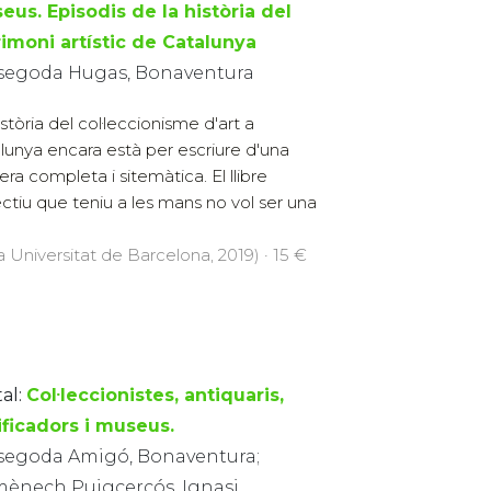
eus. Episodis de la història del
rimoni artístic de Catalunya
segoda Hugas, Bonaventura
istòria del col·leccionisme d'art a
lunya encara està per escriure d'una
ra completa i sitemàtica. El llibre
lectiu que teniu a les mans no vol ser una
a Universitat de Barcelona, 2019) · 15 €
al:
Col·leccionistes, antiquaris,
ificadors i museus.
segoda Amigó, Bonaventura;
ènech Puigcercós, Ignasi