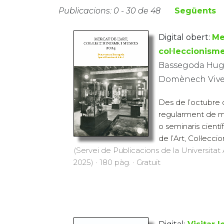
Publicacions: 0 - 30 de 48
Següents
Digital obert:
Me
col·leccionism
Bassegoda Huga
Domènech Vives
Des de l’octubre 
regularment de m
o seminaris cientí
de l’Art, Col·leccio
(Servei de Publicacions de la Universit
2025) · 180 pàg. · Gratuït