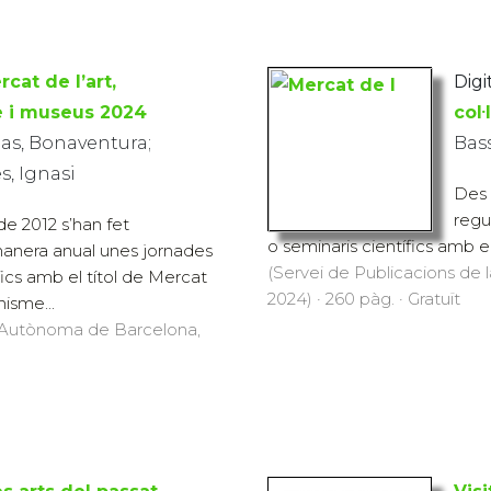
rcat de l’art,
Digi
e i museus 2024
col
s, Bonaventura;
Bas
, Ignasi
Des 
regu
de 2012 s’han fet
o seminaris científics amb el
anera anual unes jornades
(Servei de Publicacions de
fics amb el títol de Mercat
2024) · 260 pàg. · Gratuït
nisme...
at Autònoma de Barcelona,