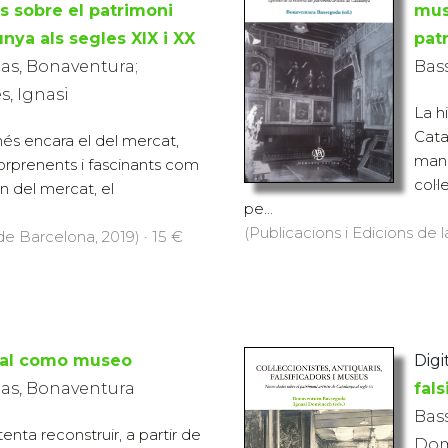
s sobre el patrimoni
mus
unya als segles XIX i XX
pat
s, Bonaventura;
Bas
, Ignasi
La h
Cata
 més encara el del mercat,
mane
orprenents i fascinants com
col·
n del mercat, el
pe...
(Publicacions i Edicions de l
 de Barcelona, 2019) · 15 €
rial como museo
Digit
as, Bonaventura
fals
Bas
tenta reconstruir, a partir de
Dom