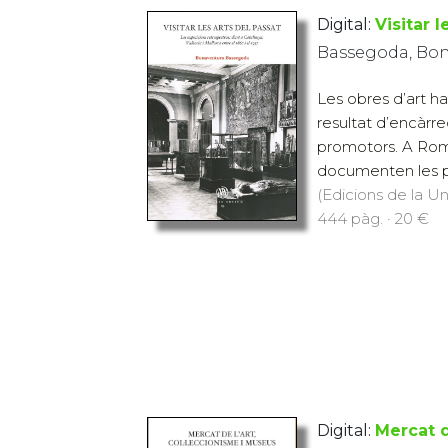
Digital:
Visitar l
Bassegoda, Bo
Les obres d’art ha
resultat d’encàrre
promotors. A Roma,
documenten les pr
(Edicions de la Uni
444 pàg. · 20 €
Digital:
Mercat d