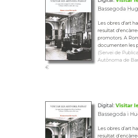
Digital:
Visitar l
Bassegoda Hug
Les obres d'art ha
resultat d'encàrre
promotors. A Roma,
documenten les pr
(Servei de Publica
Autònoma de Barce
€
Digital:
Visitar l
Bassegoda i Hu
Les obres d’art ha
resultat d’encàrre