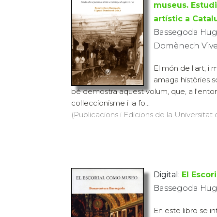
museus. Estudi
artístic a Catal
Bassegoda Huga
Domènech Vives
El món de l'art, i
amaga històries s
bé demostra aquest volum, que, a l'entor
col·leccionisme i la fo...
(Publicacions i Edicions de la Universitat
Digital:
El Esco
Bassegoda Hug
En este libro se in