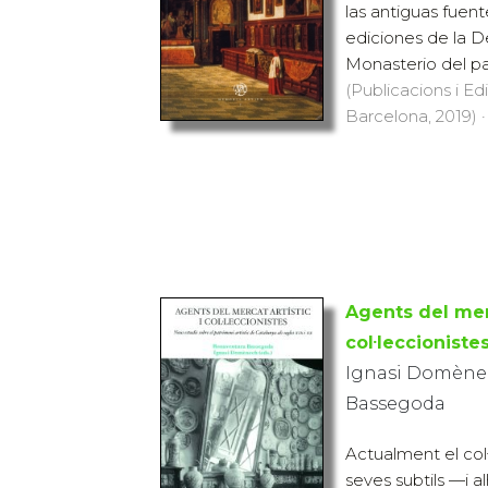
las antiguas fuente
ediciones de la D
Monasterio del pa
(Publicacions i Ed
Barcelona, 2019) ·
Agents del merc
col·leccioniste
Ignasi Domène
Bassegoda
Actualment el col·l
seves subtils —i 