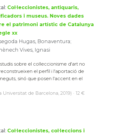
al:
Col·leccionistes, antiquaris,
sificadors i museus. Noves dades
re el patrimoni artístic de Catalunya
egle xx
segoda Hugas, Bonaventura;
ènech Vives, Ignasi
estudis sobre el col·leccionisme d'art no
reconstrueixen el perfil i l'aportació de
guts, sinó que posen l'accent en el
a Universitat de Barcelona, 2019) · 12 €
al:
Col·leccionistes, col·leccions i