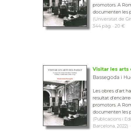
promotors. A Roma,
documenten les pr
(Universitat de Gi
344 pàg. · 20 €
Visitar les arts
Bassegoda i Hu
Les obres d’art ha
resultat d’encàrre
promotors. A Roma,
documenten les pr
(Publicacions i Ed
Barcelona, 2022) ·