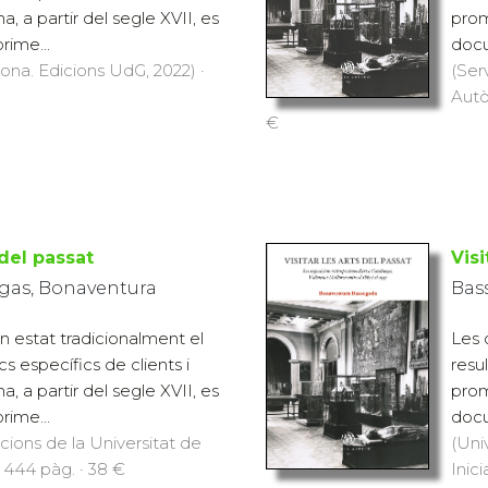
 a partir del segle XVII, es
prom
ime...
docu
rona. Edicions UdG, 2022) ·
(Ser
Autò
€
 del passat
Visi
gas, Bonaventura
Bas
n estat tradicionalment el
Les 
cs específics de clients i
resu
 a partir del segle XVII, es
prom
ime...
docu
icions de la Universitat de
(Uni
 444 pàg. · 38 €
Inici