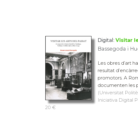
Digital:
Visitar l
Bassegoda i Hu
Les obres d’art ha
resultat d’encàrre
promotors. A Roma,
documenten les pr
(Universitat Polit
Iniciativa Digital 
20 €