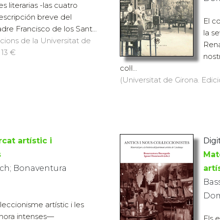
s literarias -las cuatro
escripción breve del
El c
dre Francisco de los Sant...
la s
icions de la Universitat de
Rena
 13 €
nost
col·l...
(Universitat de Girona. Edic
at artístic i
Digit
s
Mate
ch; Bonaventura
art
Bas
Dom
eccionisme artístic i les
alhora intenses—
Els 