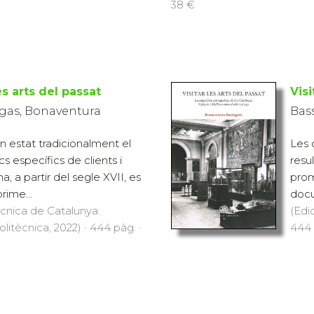
38 €
es arts del passat
Visi
gas, Bonaventura
Bas
n estat tradicionalment el
Les 
cs específics de clients i
resu
 a partir del segle XVII, es
prom
ime...
docu
ècnica de Catalunya.
(Edi
Politècnica, 2022) · 444 pàg. ·
444 