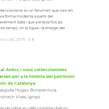
ol·leccionisme és un fenomen que neix en
eva forma moderna a partir del
ixement italià i que perdura fins als
res temps, on la figura i la imatge del
ions UdG, 2017) · 6 €
al:
Antics i nous col·leccionistes.
rials per a la història del patrimoni
ístic de Catalunya
segoda Hugas, Bonaventura;
ènech Vives, Ignasi
estudis sobre el col·leccionisme d'art no