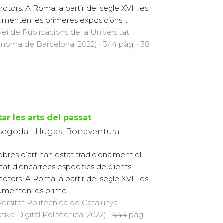
otors. A Roma, a partir del segle XVII, es
menten les primeres exposicions ...
vei de Publicacions de la Universitat
noma de Barcelona, 2022) · 344 pàg. · 38
tar les arts del passat
segoda i Hugas, Bonaventura
obres d’art han estat tradicionalment el
ltat d’encàrrecs específics de clients i
otors. A Roma, a partir del segle XVII, es
menten les prime...
versitat Politècnica de Catalunya.
ativa Digital Politècnica, 2022) · 444 pàg. ·