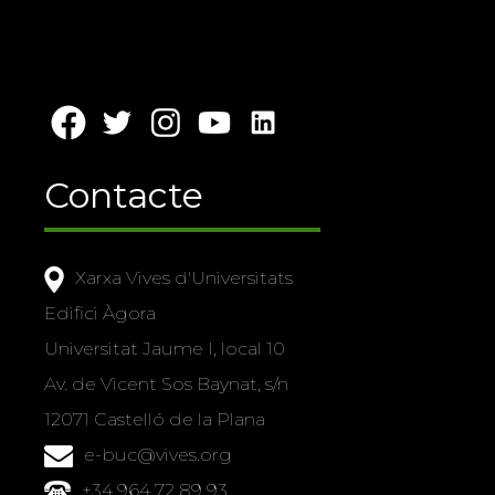
Contacte
Xarxa Vives d'Universitats
Edifici Àgora
Universitat Jaume I, local 10
Av. de Vicent Sos Baynat, s/n
12071 Castelló de la Plana
e-buc@vives.org
+34 964 72 89 93