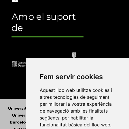
Amb el suport
de
Fem servir cookies
Aquest lloc web utilitza cookies i
altres tecnologies de seguiment
per millorar la vostra experiència
Universitat Abat Oliba CEU
•
Universitat d'Alacant
•
de navegació amb les finalitats
Universitat d'Andorra
•
Universitat Autònoma de
següents:
per habilitar la
Barcelona
•
Universitat de Barcelona
•
Universitat
funcionalitat bàsica del lloc web
,
CEU Cardenal Herrera
•
Universitat de Girona
•