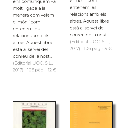
el món i com
ens comuniquem va
entenem les
molt lligada a la
relacions amb els
manera com veiem
altres. Aquest llibre
el món i com
està al servei del
entenem les
conreu de la nost...
relacions amb els
(Editorial UOC, S.L.,
altres. Aquest llibre
2017) · 106 pàg. · 5 €
està al servei del
conreu de la nost...
(Editorial UOC, S.L.,
2017) · 106 pàg. · 12 €