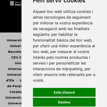
Fem servir cookies
Aquest lloc web utilitza cookies i
altres tecnologies de seguiment
per millorar la vostra experiència
de navegació amb les finalitats
següents:
per habilitar la
funcionalitat bàsica del lloc web
,
Universitat Abat Oliba CEU
•
Universitat d'Alacant
•
per oferir una millor experiència al
Universitat d'Andorra
•
Universitat Autònoma de
lloc web
,
per mesurar el vostre
Barcelona
•
Universitat de Barcelona
•
Universitat
interès pels nostres productes i
CEU Cardenal Herrera
•
Universitat de Girona
•
serveis i per personalitzar les
Universitat de les Illes Balears
•
Universitat
interaccions de màrqueting
,
per
Internacional de Catalunya
•
Universitat Jaume I
•
oferir anuncis més rellevants per a
Universitat de Lleida
•
Universitat Miguel Hernández
vostè
.
d'Elx
•
Universitat Oberta de Catalunya
•
Universitat
de Perpinyà Via Domitia
•
Universitat Politècnica de
Catalunya
•
Universitat Politècnica de València
•
Estic d’acord
Universitat Pompeu Fabra
•
Universitat Ramon Llull
•
Declino
Universitat Rovira i Virgili
•
Universitat de Sàsser
•