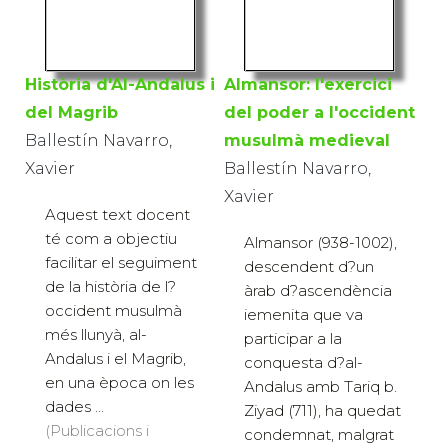
Història d'Al-Andalus i
Almansor: l'exercici
del Magrib
del poder a l'occident
Ballestín Navarro,
musulmà medieval
Xavier
Ballestín Navarro,
Xavier
Aquest text docent
té com a objectiu
Almansor (938-1002),
facilitar el seguiment
descendent d?un
de la història de l?
àrab d?ascendència
occident musulmà
iemenita que va
més llunyà, al-
participar a la
Andalus i el Magrib,
conquesta d?al-
en una època on les
Andalus amb Tariq b.
dades ...
Ziyad (711), ha quedat
(Publicacions i
condemnat, malgrat