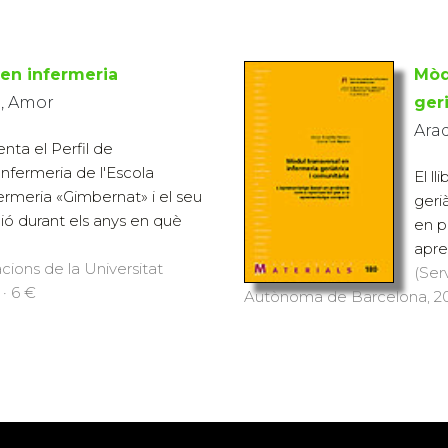
en infermeria
Mòd
o, Amor
geri
Arad
enta el Perfil de
fermeria de l'Escola
El l
fermeria «Gimbernat» i el seu
geri
ió durant els anys en què
en p
apre
cions de la Universitat
(Ser
· 6 €
Autònoma de Barcelona, 200