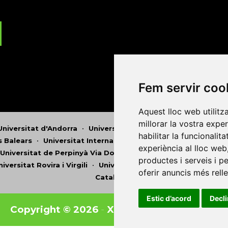
Fem servir coo
Aquest lloc web utilitz
millorar la vostra expe
Universitat d'Andorra
•
Universitat Autònoma de Barcelona
habilitar la funcionalit
es Balears
•
Universitat Internacional de Catalunya
•
Univers
experiència al lloc web
Universitat de Perpinyà Via Domitia
•
Universitat Politècni
productes i serveis i p
niversitat Rovira i Virgili
•
Universitat de Sàsser
•
Universita
oferir anuncis més rell
Catalunya
Estic d’acord
Decl
Copyright © 2026
-
Xarxa Vives d'Universit