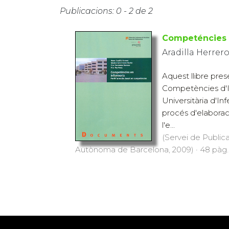
Publicacions: 0 - 2 de 2
Competéncies 
Aradilla Herrer
Aquest llibre pres
Competències d'In
Universitària d'In
procés d'elaborac
l'e...
(Servei de Publica
Autònoma de Barcelona, 2009) · 48 pàg. 