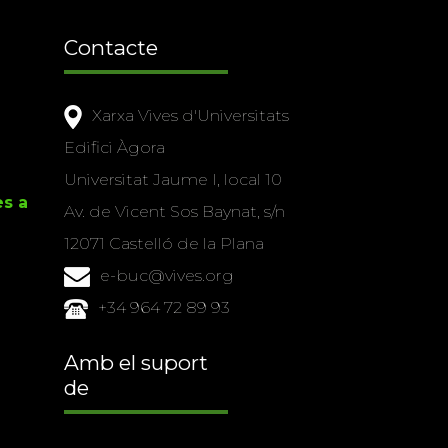
Contacte
Xarxa Vives d'Universitats
Edifici Àgora
Universitat Jaume I, local 10
es a
Av. de Vicent Sos Baynat, s/n
12071 Castelló de la Plana
e-buc@vives.org
+34 964 72 89 93
Amb el suport
de