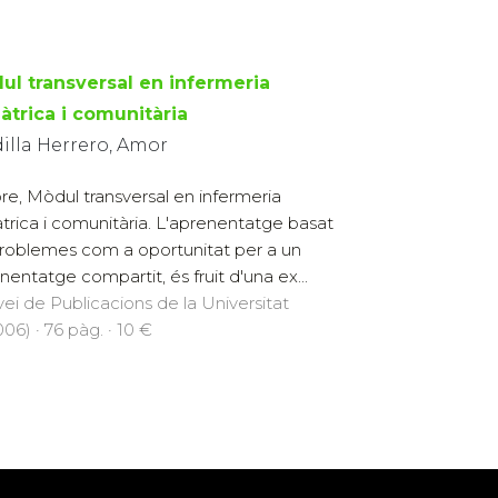
ul transversal en infermeria
àtrica i comunitària
illa Herrero, Amor
libre, Mòdul transversal en infermeria
àtrica i comunitària. L'aprenentatge basat
roblemes com a oportunitat per a un
nentatge compartit, és fruit d'una ex...
vei de Publicacions de la Universitat
6) · 76 pàg. · 10 €