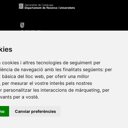
kies
a cookies i altres tecnologies de seguiment per
riència de navegació amb les finalitats següents:
per
•
Universitat de Barcelona
•
Universitat CEU Cardenal
at bàsica del lloc web
,
per oferir una millor
itat Jaume I
•
Universitat de Lleida
•
Universitat Miguel
,
per mesurar el vostre interès pels nostres
ca de Catalunya
•
Universitat Politècnica de València
•
er personalitzar les interaccions de màrqueting
,
per
t de València
•
Universitat de Vic - Universitat Central de
evants per a vostè
.
ino
Canviar preferències
ats