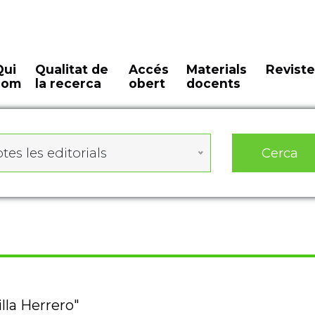
Qui
Qualitat de
Accés
Materials
Reviste
som
la recerca
obert
docents
Cerca
tes les editorials
lla Herrero"