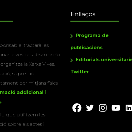
Enllaços
Programa de
ponsable, tractarà les
publicacions
nar la vostra subscripció i
Editorials universitàri
 organitza la Xarxa Vives.
Twitter
cació, supressió,
actament per mitjans físics
rmació addicional i
s
.
u que utilitzem les
ió sobre els actes i