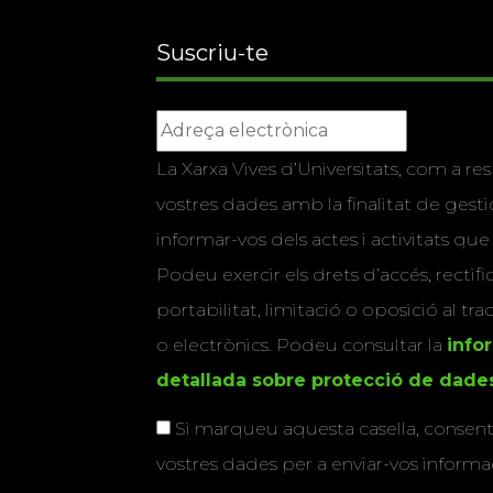
Suscriu-te
La Xarxa Vives d’Universitats, com a res
vostres dades amb la finalitat de gestio
informar-vos dels actes i activitats que
Podeu exercir els drets d’accés, rectifi
portabilitat, limitació o oposició al tr
o electrònics. Podeu consultar la
info
detallada sobre protecció de dade
Si marqueu aquesta casella, consenti
vostres dades per a enviar-vos informac