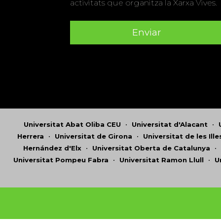
activitats que organitza la Xarxa Vives.
Universitat Abat Oliba CEU
•
Universitat d'Alacant
•
Herrera
•
Universitat de Girona
•
Universitat de les Ill
Hernández d'Elx
•
Universitat Oberta de Catalunya
•
Universitat Pompeu Fabra
•
Universitat Ramon Llull
•
U