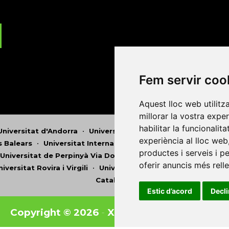
Fem servir coo
Aquest lloc web utilitz
millorar la vostra expe
habilitar la funcionalit
Universitat d'Andorra
•
Universitat Autònoma de Barcelona
experiència al lloc web
es Balears
•
Universitat Internacional de Catalunya
•
Univers
productes i serveis i p
Universitat de Perpinyà Via Domitia
•
Universitat Politècni
oferir anuncis més rell
niversitat Rovira i Virgili
•
Universitat de Sàsser
•
Universita
Catalunya
Estic d’acord
Decl
Copyright © 2026
-
Xarxa Vives d'Universit