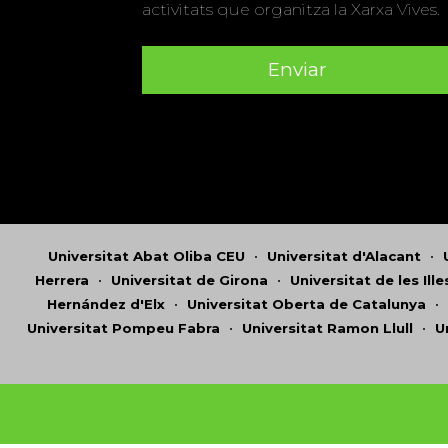
activitats que organitza la Xarxa Vives.
Universitat Abat Oliba CEU
•
Universitat d'Alacant
•
Herrera
•
Universitat de Girona
•
Universitat de les Ill
Hernández d'Elx
•
Universitat Oberta de Catalunya
•
Universitat Pompeu Fabra
•
Universitat Ramon Llull
•
U