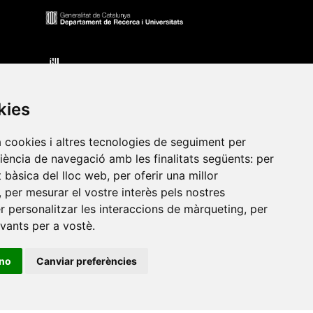
kies
a cookies i altres tecnologies de seguiment per
riència de navegació amb les finalitats següents:
per
at bàsica del lloc web
,
per oferir una millor
•
Universitat de Barcelona
•
Universitat CEU Cardenal
,
per mesurar el vostre interès pels nostres
itat Jaume I
•
Universitat de Lleida
•
Universitat Miguel
er personalitzar les interaccions de màrqueting
,
per
ca de Catalunya
•
Universitat Politècnica de València
•
evants per a vostè
.
t de València
•
Universitat de Vic - Universitat Central de
ino
Canviar preferències
ats