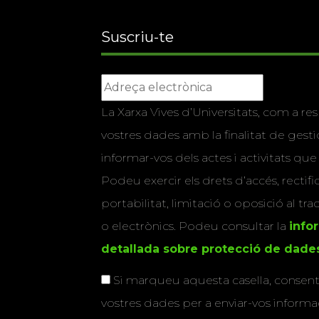
Suscriu-te
La Xarxa Vives d’Universitats, com a res
vostres dades amb la finalitat de gestio
informar-vos dels actes i activitats que
Podeu exercir els drets d’accés, rectifi
portabilitat, limitació o oposició al tr
o electrònics. Podeu consultar la
info
detallada sobre protecció de dade
Si marqueu aquesta casella, consenti
vostres dades per a enviar-vos informac