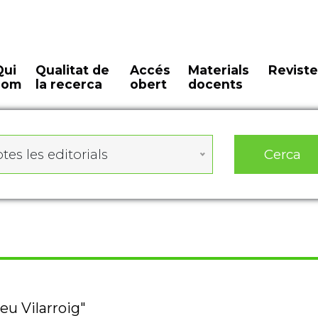
Qui
Qualitat de
Accés
Materials
Reviste
som
la recerca
obert
docents
Cerca
tes les editorials
eu Vilarroig"