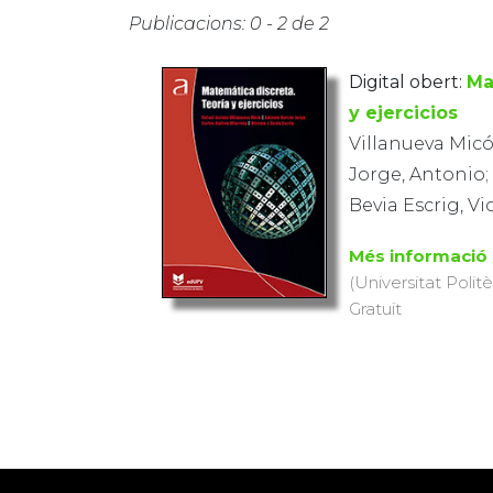
Publicacions: 0 - 2 de 2
Digital obert:
Ma
y ejercicios
Villanueva Micó
Jorge, Antonio; 
Bevia Escrig, V
Més informació
(Universitat Polit
Gratuït