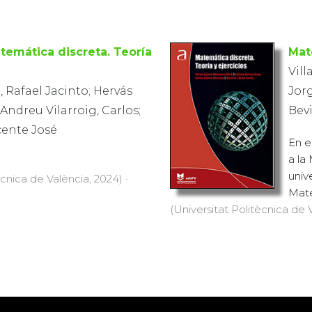
temática discreta. Teoría
Mat
Vill
, Rafael Jacinto; Hervás
Jorg
Andreu Vilarroig, Carlos;
Bevi
icente José
En e
a la
univ
ècnica de València, 2024) ·
Mate
(Universitat Politècnica de V