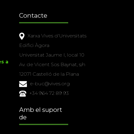
Contacte
Xarxa Vives d'Universitats
Edifici Àgora
Universitat Jaume I, local 10
es a
Av. de Vicent Sos Baynat, s/n
12071 Castelló de la Plana
e-buc@vives.org
+34 964 72 89 93
Amb el suport
de