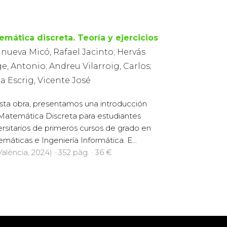
emática discreta. Teoría y ejercicios
anueva Micó, Rafael Jacinto; Hervás
e, Antonio; Andreu Vilarroig, Carlos;
a Escrig, Vicente José
sta obra, presentamos una introducción
 Matemática Discreta para estudiantes
ersitarios de primeros cursos de grado en
máticas e Ingeniería Informática. E...
alència, 2024) · 352 pàg. · 36 €