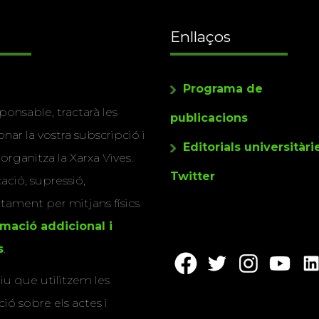
Enllaços
Programa de
ponsable, tractarà les
publicacions
nar la vostra subscripció i
Editorials universitàri
 organitza la Xarxa Vives.
Twitter
cació, supressió,
actament per mitjans físics
rmació addicional i
s
.
u que utilitzem les
ió sobre els actes i