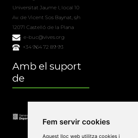
Universitat Jaume I, local 10
Av. de Vicent Sos Baynat, s/n
12071 Castelló de la Plana
e-buc@vives.org
+34 964 72 89 93
Amb el suport
de
Fem servir cookies
Aquest lloc web utilitza cookies i