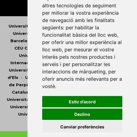
altres tecnologies de seguiment
per millorar la vostra experiència
de navegació amb les finalitats
Universitat Abat Oliba CEU
•
Universitat d'Alacant
•
següents:
per habilitar la
Universitat d'Andorra
•
Universitat Autònoma de
funcionalitat bàsica del lloc web
,
Barcelona
•
Universitat de Barcelona
•
Universitat
per oferir una millor experiència al
CEU Cardenal Herrera
•
Universitat de Girona
•
lloc web
,
per mesurar el vostre
Universitat de les Illes Balears
•
Universitat
interès pels nostres productes i
Internacional de Catalunya
•
Universitat Jaume I
•
serveis i per personalitzar les
Universitat de Lleida
•
Universitat Miguel Hernández
interaccions de màrqueting
,
per
d'Elx
•
Universitat Oberta de Catalunya
•
Universitat
oferir anuncis més rellevants per a
de Perpinyà Via Domitia
•
Universitat Politècnica de
vostè
.
Catalunya
•
Universitat Politècnica de València
•
Universitat Pompeu Fabra
•
Universitat Ramon Llull
•
Estic d’acord
Universitat Rovira i Virgili
•
Universitat de Sàsser
•
Universitat de València
•
Universitat de Vic -
Declino
Universitat Central de Catalunya
Canviar preferències