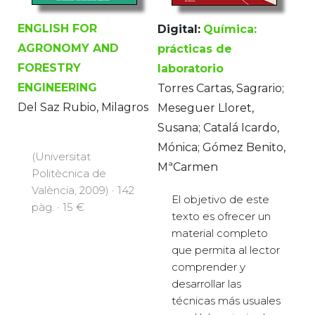
ENGLISH FOR
Digital:
Química:
AGRONOMY AND
prácticas de
FORESTRY
laboratorio
ENGINEERING
Torres Cartas, Sagrario;
Del Saz Rubio, Milagros
Meseguer Lloret,
Susana; Catalá Icardo,
Mónica; Gómez Benito,
(Universitat
MªCarmen
Politècnica de
València, 2009) · 142
El objetivo de este
pàg. · 15 €
texto es ofrecer un
material completo
que permita al lector
comprender y
desarrollar las
técnicas más usuales