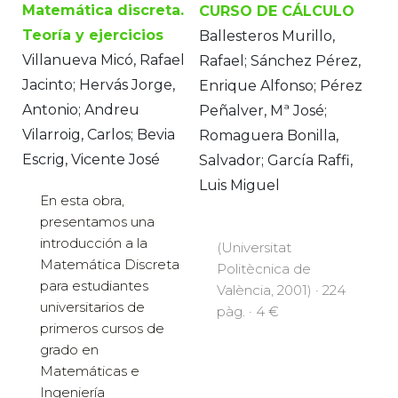
Matemática discreta.
CURSO DE CÁLCULO
Teoría y ejercicios
Ballesteros Murillo,
Villanueva Micó, Rafael
Rafael; Sánchez Pérez,
Jacinto; Hervás Jorge,
Enrique Alfonso; Pérez
Antonio; Andreu
Peñalver, Mª José;
Vilarroig, Carlos; Bevia
Romaguera Bonilla,
Escrig, Vicente José
Salvador; García Raffi,
Luis Miguel
En esta obra,
presentamos una
introducción a la
(Universitat
Matemática Discreta
Politècnica de
para estudiantes
València, 2001) · 224
universitarios de
pàg. · 4 €
primeros cursos de
grado en
Matemáticas e
Ingeniería