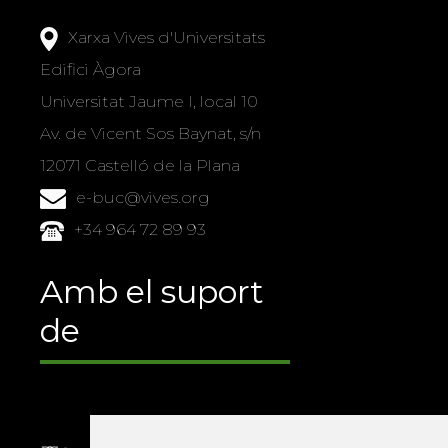
Xarxa Vives d'Universitats
Edifici Àgora
Universitat Jaume I, local 10
Av. de Vicent Sos Baynat, s/n
12071 Castelló de la Plana
e-buc@vives.org
+34 964 72 89 93
Amb el suport
de