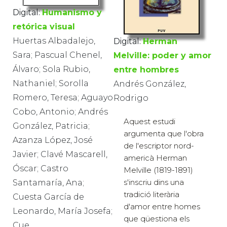
Digital:
Humanismo y
retórica visual
Huertas Albadalejo,
Digital:
Herman
Sara; Pascual Chenel,
Melville: poder y amor
Álvaro; Sola Rubio,
entre hombres
Nathaniel; Sorolla
Andrés González,
Romero, Teresa; Aguayo
Rodrigo
Cobo, Antonio; Andrés
Aquest estudi
González, Patricia;
argumenta que l'obra
Azanza López, José
de l'escriptor nord-
Javier; Clavé Mascarell,
americà Herman
Óscar; Castro
Melville (1819-1891)
s'inscriu dins una
Santamaría, Ana;
tradició literària
Cuesta García de
d'amor entre homes
Leonardo, María Josefa;
que qüestiona els
Cue