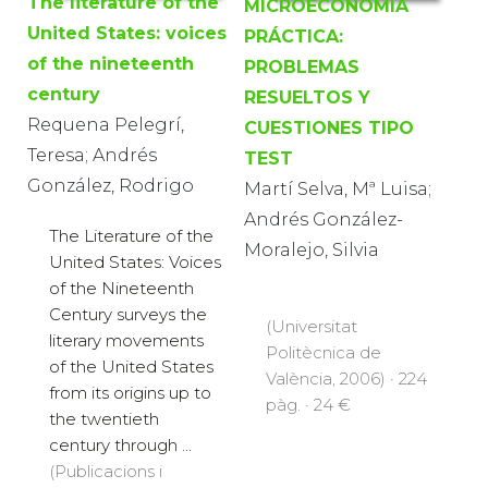
The literature of the
MICROECONOMÍA
United States: voices
PRÁCTICA:
of the nineteenth
PROBLEMAS
century
RESUELTOS Y
Requena Pelegrí,
CUESTIONES TIPO
Teresa; Andrés
TEST
González, Rodrigo
Martí Selva, Mª Luisa;
Andrés González-
The Literature of the
Moralejo, Silvia
United States: Voices
of the Nineteenth
Century surveys the
(Universitat
literary movements
Politècnica de
of the United States
València, 2006) · 224
from its origins up to
pàg. · 24 €
the twentieth
century through ...
(Publicacions i