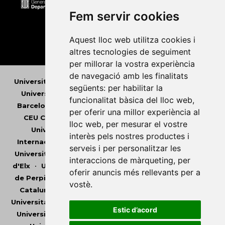
Fem servir cookies
Aquest lloc web utilitza cookies i
altres tecnologies de seguiment
per millorar la vostra experiència
de navegació amb les finalitats
Universitat Abat Oliba CEU
•
Universitat d'Alacant
•
següents:
per habilitar la
Universitat d'Andorra
•
Universitat Autònoma de
funcionalitat bàsica del lloc web
,
Barcelona
•
Universitat de Barcelona
•
Universitat
per oferir una millor experiència al
CEU Cardenal Herrera
•
Universitat de Girona
•
lloc web
,
per mesurar el vostre
Universitat de les Illes Balears
•
Universitat
interès pels nostres productes i
Internacional de Catalunya
•
Universitat Jaume I
•
serveis i per personalitzar les
Universitat de Lleida
•
Universitat Miguel Hernández
interaccions de màrqueting
,
per
d'Elx
•
Universitat Oberta de Catalunya
•
Universitat
oferir anuncis més rellevants per a
de Perpinyà Via Domitia
•
Universitat Politècnica de
vostè
.
Catalunya
•
Universitat Politècnica de València
•
Universitat Pompeu Fabra
•
Universitat Ramon Llull
•
Estic d’acord
Universitat Rovira i Virgili
•
Universitat de Sàsser
•