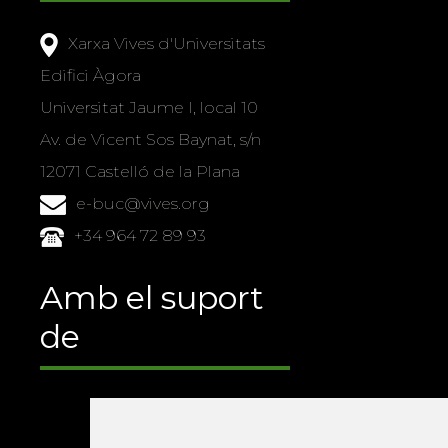
Xarxa Vives d'Universitats
Edifici Àgora
Universitat Jaume I, local 10
Av. de Vicent Sos Baynat, s/n
12071 Castelló de la Plana
e-buc@vives.org
+34 964 72 89 93
Amb el suport
de