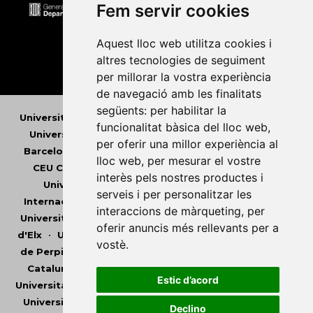
Fem servir cookies
Aquest lloc web utilitza cookies i
altres tecnologies de seguiment
per millorar la vostra experiència
de navegació amb les finalitats
següents:
per habilitar la
Universitat Abat Oliba CEU
•
Universitat d'Alacant
•
funcionalitat bàsica del lloc web
,
Universitat d'Andorra
•
Universitat Autònoma de
per oferir una millor experiència al
Barcelona
•
Universitat de Barcelona
•
Universitat
lloc web
,
per mesurar el vostre
CEU Cardenal Herrera
•
Universitat de Girona
•
interès pels nostres productes i
Universitat de les Illes Balears
•
Universitat
serveis i per personalitzar les
Internacional de Catalunya
•
Universitat Jaume I
•
interaccions de màrqueting
,
per
Universitat de Lleida
•
Universitat Miguel Hernández
oferir anuncis més rellevants per a
d'Elx
•
Universitat Oberta de Catalunya
•
Universitat
vostè
.
de Perpinyà Via Domitia
•
Universitat Politècnica de
Catalunya
•
Universitat Politècnica de València
•
Estic d’acord
Universitat Pompeu Fabra
•
Universitat Ramon Llull
•
Universitat Rovira i Virgili
•
Universitat de Sàsser
•
Declino