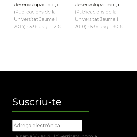
desenvolupament, i ...
desenvolupament, i ...
(Publicacions de la
(Publicacions de la
Universitat Jaume I,
Universitat Jaume I,
2014) · 536 pàg. · 12 €
2010) · 536 pàg. · 30 €
Suscriu-te
La Xarxa Vives d’Universitats, com a