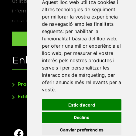
utilitzem les vostres dades per a enviar-vos
Aquest lloc web utilitza cookies i
altres tecnologies de seguiment
informació sobre els actes i activitats que
per millorar la vostra experiència
organitza la Xarxa Vives.
de navegació amb les finalitats
següents:
per habilitar la
funcionalitat bàsica del lloc web
,
per oferir una millor experiència al
lloc web
,
per mesurar el vostre
Enllaços
interès pels nostres productes i
serveis i per personalitzar les
interaccions de màrqueting
,
per
oferir anuncis més rellevants per a
Programa de publicacions
vostè
.
Editorials universitàries a Twitter
Estic d’acord
Declino
Canviar preferències