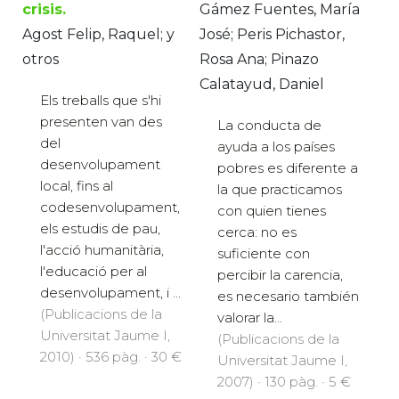
crisis.
Gámez Fuentes, María
Agost Felip, Raquel; y
José; Peris Pichastor,
otros
Rosa Ana; Pinazo
Calatayud, Daniel
Els treballs que s'hi
presenten van des
La conducta de
del
ayuda a los países
desenvolupament
pobres es diferente a
local, fins al
la que practicamos
codesenvolupament,
con quien tienes
els estudis de pau,
cerca: no es
l'acció humanitària,
suficiente con
l'educació per al
percibir la carencia,
desenvolupament, i ...
es necesario también
(Publicacions de la
valorar la...
Universitat Jaume I,
(Publicacions de la
2010) · 536 pàg. · 30 €
Universitat Jaume I,
2007) · 130 pàg. · 5 €