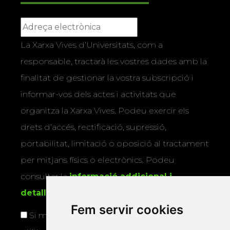
La Xarxa Vives d’Universitats, com a
responsable, tractarà les vostres dades amb la
finalitat de gestionar la vostra subscripció i
informar-vos dels actes i activitats que
organitza la Xarxa Vives. Podeu exercir els
drets d’accés, rectificació, supressió,
portabilitat, limitació o oposició al tractament
per mitjans físics o electrònics. Podeu
consultar la
informació addicional i
detallada sobre protecció de dades
.
Fem servir cookies
Si marqueu aquesta casella, consentiu que