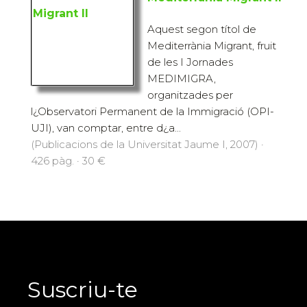
Aquest segon títol de
Mediterrània Migrant, fruit
de les I Jornades
MEDIMIGRA,
organitzades per
l¿Observatori Permanent de la Immigració (OPI-
UJI), van comptar, entre d¿a...
(Publicacions de la Universitat Jaume I, 2007) ·
426 pàg. · 30 €
Suscriu-te