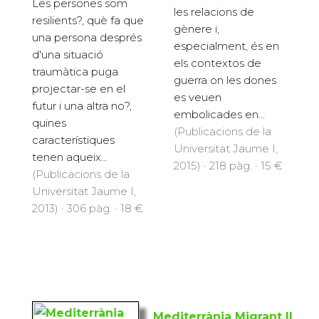
Les persones som
les relacions de
resilients?, què fa que
gènere i,
una persona després
especialment, és en
d'una situació
els contextos de
traumàtica puga
guerra on les dones
projectar-se en el
es veuen
futur i una altra no?,
embolicades en...
quines
(Publicacions de la
característiques
Universitat Jaume I,
tenen aqueix...
2015) · 218 pàg. · 15 €
(Publicacions de la
Universitat Jaume I,
2013) · 306 pàg. · 18 €
Mediterrània Migrant II