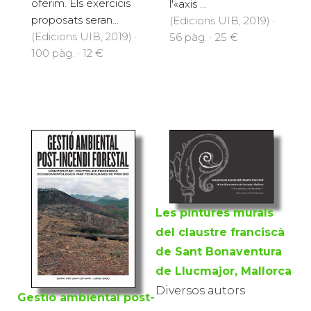
oferim. Els exercicis
l'«axis ...
proposats seran...
(Edicions UIB, 2019) ·
(Edicions UIB, 2019) ·
56 pàg. · 25 €
100 pàg. · 12 €
Les pintures murals
del claustre franciscà
de Sant Bonaventura
de Llucmajor, Mallorca
Diversos autors
Gestió ambiental post-