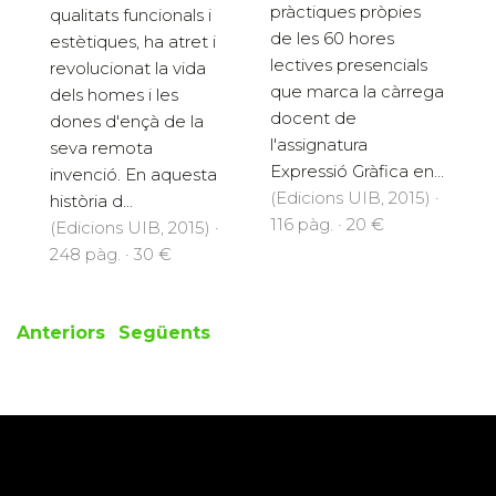
pràctiques pròpies
qualitats funcionals i
de les 60 hores
estètiques, ha atret i
lectives presencials
revolucionat la vida
que marca la càrrega
dels homes i les
docent de
dones d'ençà de la
l'assignatura
seva remota
Expressió Gràfica en...
invenció. En aquesta
(Edicions UIB, 2015) ·
història d...
116 pàg. · 20 €
(Edicions UIB, 2015) ·
248 pàg. · 30 €
Anteriors
Següents