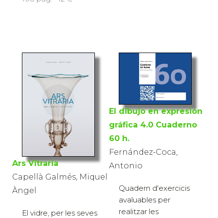
El dibujo en expresión
gráfica 4.0 Cuaderno
60 h.
Fernández-Coca,
Ars Vitraria
Antonio
Capellà Galmés, Miquel
Quadern d'exercicis
Àngel
avaluables per
realitzar les
El vidre, per les seves