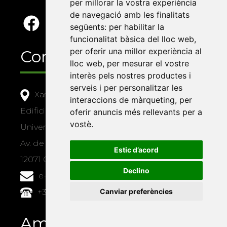
per millorar la vostra experiència
de navegació amb les finalitats
següents:
per habilitar la
funcionalitat bàsica del lloc web
,
per oferir una millor experiència al
Contacte
lloc web
,
per mesurar el vostre
interès pels nostres productes i
serveis i per personalitzar les
Xarxa Vives d'Universitats
interaccions de màrqueting
,
per
Edifici Àgora
oferir anuncis més rellevants per a
vostè
.
Universitat Jaume I, local 10
Av. de Vicent Sos Baynat, s/n
Estic d’acord
12071 Castelló de la Plana
Declino
e-buc@vives.org
Canviar preferències
+34 964 72 89 93
Amb el suport