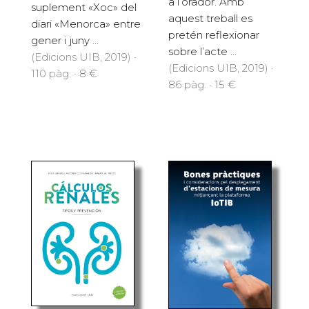
a l’orador. Amb
suplement «Xoc» del
aquest treball es
diari «Menorca» entre
pretén reflexionar
gener i juny ...
sobre l’acte ...
(Edicions UIB, 2019) ·
(Edicions UIB, 2019) ·
110 pàg. · 8 €
86 pàg. · 15 €