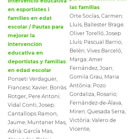
intervenció educativa
las familias
en esportistes i
Orte Socías, Carmen;
famílies en edat
Lluís, Ballester Brage;
escolar / Pautas para
Oliver Torelló, Josep
mejorar la
Lluís; Pascual Barrio,
intervención
Belén; Vives Barceló,
educativa en
Marga; Amer
deportistas y familias
Fernández, Joan;
en edad escolar
Gomila Grau, Maria
Ponseti Verdaguer,
Antònia; Pozo
Francesc Xavier; Borràs
Gordaliza, Rosario;
Rotger, Pere Antoni;
Fernández-de-Álava,
Vidal Conti, Josep;
Miren; Quesada Serra,
Cantallops Ramon,
Victòria; Valero de
Jaume; Muntaner Mas,
Vicente,
Adrià; García Mas,