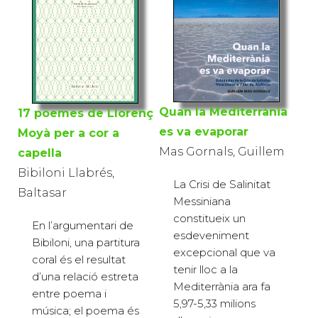
Quan la Mediterrània
17 poemes de Llorenç
es va evaporar
Moyà per a cor a
Mas Gornals, Guillem
capella
Bibiloni Llabrés,
La Crisi de Salinitat
Baltasar
Messiniana
constitueix un
En l’argumentari de
esdeveniment
Bibiloni, una partitura
excepcional que va
coral és el resultat
tenir lloc a la
d’una relació estreta
Mediterrània ara fa
entre poema i
5,97-5,33 milions
música; el poema és