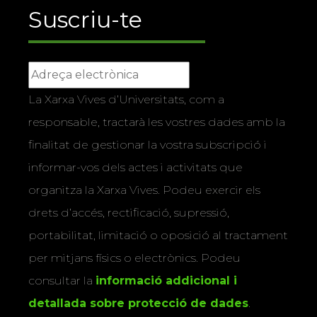
Suscriu-te
La Xarxa Vives d’Universitats, com a
responsable, tractarà les vostres dades amb la
finalitat de gestionar la vostra subscripció i
informar-vos dels actes i activitats que
organitza la Xarxa Vives. Podeu exercir els
drets d’accés, rectificació, supressió,
portabilitat, limitació o oposició al tractament
per mitjans físics o electrònics. Podeu
consultar la
informació addicional i
detallada sobre protecció de dades
.