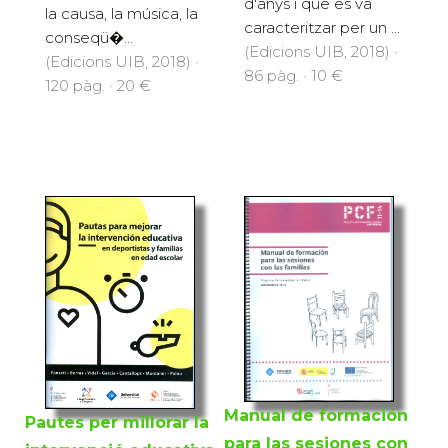
d'anys i que es va
la causa, la música, la
caracteritzar per un ...
conseqü�...
(Edicions UIB, 2018) ·
(Edicions UIB, 2018) ·
86 pàg. · 10 €
120 pàg. · 20 €
Manual de formación
Pautes per millorar la
para las sesiones con