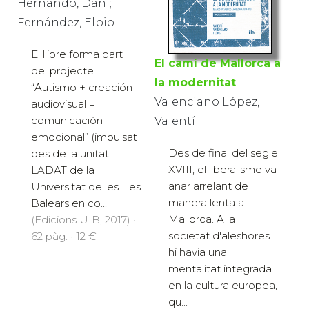
Hernando, Dani;
Fernández, Elbio
El llibre forma part
El camí de Mallorca a
del projecte
la modernitat
“Autismo + creación
Valenciano López,
audiovisual =
comunicación
Valentí
emocional” (impulsat
Des de final del segle
des de la unitat
XVIII, el liberalisme va
LADAT de la
anar arrelant de
Universitat de les Illes
manera lenta a
Balears en co...
Mallorca. A la
(Edicions UIB, 2017) ·
societat d'aleshores
62 pàg. · 12 €
hi havia una
mentalitat integrada
en la cultura europea,
qu...