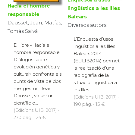
Hacia el hombre
lingüístics a les Illes
responsable
Balears
Dausset, Jean; Matías,
Diversos autors
Tomás Salvá
L’Enquesta d’usos
El llibre «Hacia el
lingüístics a les Illes
hombre responsable.
Balears 2014
Diálogos sobre
(EULIB2014) permet
evolución genética y
la realització d’una
cultural» confronta els
radiografia de la
punts de vista de dos
situació lingüística a
metges: un, Jean
les Illes...
Dausset, va ser un
(Edicions UIB, 2017) ·
científic q...
190 pàg. · 15 €
(Edicions UIB, 2017) ·
270 pàg. · 24 €