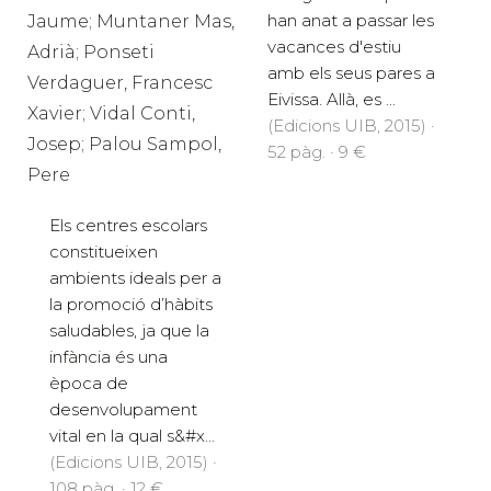
han anat a passar les
Jaume; Muntaner Mas,
vacances d'estiu
Adrià; Ponseti
amb els seus pares a
Verdaguer, Francesc
Eivissa. Allà, es ...
Xavier; Vidal Conti,
(Edicions UIB, 2015) ·
Josep; Palou Sampol,
52 pàg. · 9 €
Pere
Els centres escolars
constitueixen
ambients ideals per a
la promoció d’hàbits
saludables, ja que la
infància és una
època de
desenvolupament
vital en la qual s&#x...
(Edicions UIB, 2015) ·
108 pàg. · 12 €