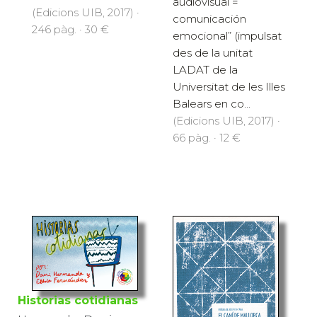
audiovisual =
(Edicions UIB, 2017) ·
comunicación
246 pàg. · 30 €
emocional” (impulsat
des de la unitat
LADAT de la
Universitat de les Illes
Balears en co...
(Edicions UIB, 2017) ·
66 pàg. · 12 €
Historias cotidianas