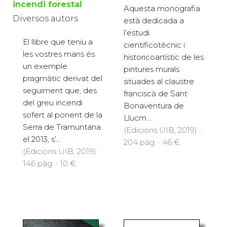
incendi forestal
Aquesta monografia
Diversos autors
està dedicada a
l’estudi
El llibre que teniu a
cientificotècnic i
les vostres mans és
historicoartístic de les
un exemple
pintures murals
pragmàtic derivat del
situades al claustre
seguiment que, des
franciscà de Sant
del greu incendi
Bonaventura de
sofert al ponent de la
Llucm...
Serra de Tramuntana
(Edicions UIB, 2019) ·
el 2013, s’...
204 pàg. · 46 €
(Edicions UIB, 2019) ·
146 pàg. · 10 €