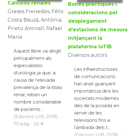
Cálculos renales
Bones pràctiques i
Grases Freixedas, Félix;
consideracions pel
Costa Bauzá, Antònia;
desplegament
Prieto Almirall, Rafael
d’estacions de mesura
Maria
mitjançant la
plataforma IoTIB
Aquest llibre va dirigit
Diversos autors
principalment als
especialistes
Les infraestructures
d’urologia ja que, a
de comunicacions
causa de l’elevada
han anat guanyant
prevalença de la litiasi
importància dins les
renal, reben un
societats modernes
nombre considerable
des de la posada en
de pacients ...
servei de les
(Edicions UIB, 2019) ·
televisions fins a
70 pàg. · 20 €
l’arribada dels t...
(Edicions UIB, 2018) ·