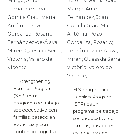
Marga; Amer
Belén; Vives Barceló,
Fernández, Joan;
Marga; Amer
Gomila Grau, Maria
Fernández, Joan;
Antònia; Pozo
Gomila Grau, Maria
Gordaliza, Rosario;
Antònia; Pozo
Fernández-de-Álava,
Gordaliza, Rosario;
Miren; Quesada Serra,
Fernández-de-Álava,
Victòria; Valero de
Miren; Quesada Serra,
Vicente,
Victòria; Valero de
Vicente,
El Strengthening
Families Program
El Strengthening
(SFP) es un
Families Program
programa de trabajo
(SFP) es un
socioeducativo con
programa de trabajo
familias, basado en
socioeducativo con
evidencia y con
familias, basado en
contenido cognitivo-
evidencia y con