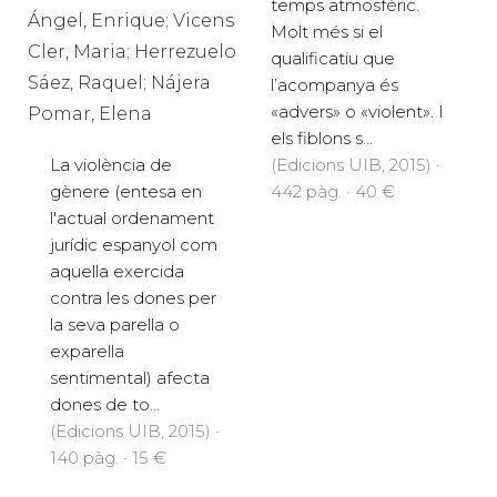
temps atmosfèric.
Ángel, Enrique; Vicens
Molt més si el
Cler, Maria; Herrezuelo
qualificatiu que
Sáez, Raquel; Nájera
l’acompanya és
«advers» o «violent». I
Pomar, Elena
els fiblons s...
La violència de
(Edicions UIB, 2015) ·
gènere (entesa en
442 pàg. · 40 €
l'actual ordenament
jurídic espanyol com
aquella exercida
contra les dones per
la seva parella o
exparella
sentimental) afecta
dones de to...
(Edicions UIB, 2015) ·
140 pàg. · 15 €