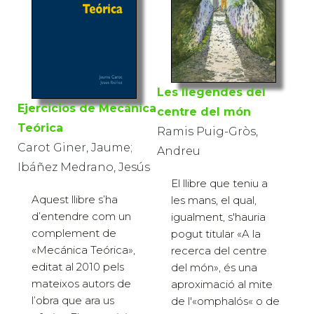
Les llegendes del
Ejercicios de Mecánica
centre del món
Teórica
Ramis Puig-Gròs,
Carot Giner, Jaume;
Andreu
Ibáñez Medrano, Jesús
El llibre que teniu a
Aquest llibre s’ha
les mans, el qual,
d’entendre com un
igualment, s'hauria
complement de
pogut titular «A la
«Mecánica Teórica»,
recerca del centre
editat al 2010 pels
del món», és una
mateixos autors de
aproximació al mite
l’obra que ara us
de l'«omphalós« o de