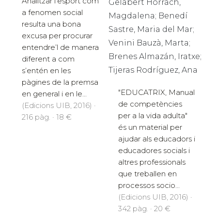
Analitzar l’esport com
Gelabert Horrach,
a fenomen social
Magdalena; Benedí
resulta una bona
Sastre, Maria del Mar;
excusa per procurar
Venini Bauzà, Marta;
entendre’l de manera
Brenes Almazán, Iratxe;
diferent a com
Tijeras Rodríguez, Ana
s’entén en les
pàgines de la premsa
"EDUCATRIX, Manual
en general i en le...
de competències
(Edicions UIB, 2016) ·
per a la vida adulta"
216 pàg. · 18 €
és un material per
ajudar als educadors i
educadores socials i
altres professionals
que treballen en
processos socio...
(Edicions UIB, 2016) ·
342 pàg. · 20 €