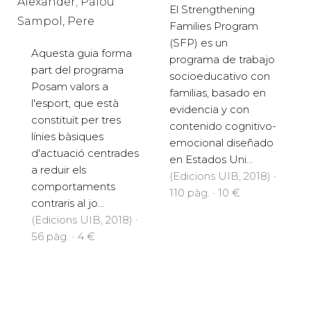
Alexander; Palou
El Strengthening
Sampol, Pere
Families Program
(SFP) es un
Aquesta guia forma
programa de trabajo
part del programa
socioeducativo con
Posam valors a
familias, basado en
l'esport, que està
evidencia y con
constituït per tres
contenido cognitivo-
línies bàsiques
emocional diseñado
d'actuació centrades
en Estados Uni...
a reduir els
(Edicions UIB, 2018) ·
comportaments
110 pàg. · 10 €
contraris al jo...
(Edicions UIB, 2018) ·
56 pàg. · 4 €