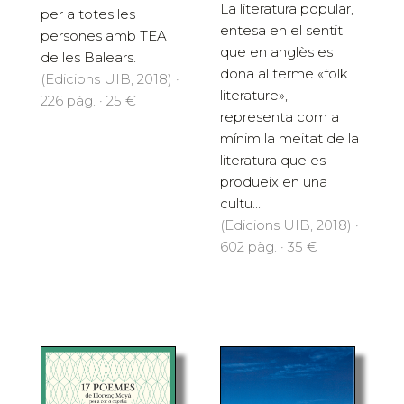
La literatura popular,
per a totes les
entesa en el sentit
persones amb TEA
que en anglès es
de les Balears.
dona al terme «folk
(Edicions UIB, 2018) ·
literature»,
226 pàg. · 25 €
representa com a
mínim la meitat de la
literatura que es
produeix en una
cultu...
(Edicions UIB, 2018) ·
602 pàg. · 35 €