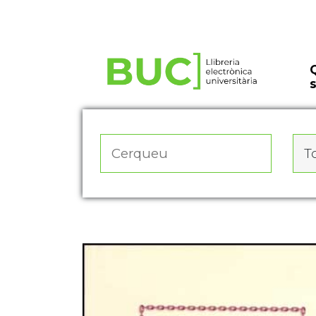
Actualitza les preferències de les cookies
To