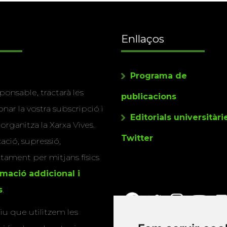
Enllaços
Programa de
ponsable, tractarà les
publicacions
nar la vostra subscripció i
Editorials universitàri
 organitza la Xarxa Vives.
Twitter
cació, supressió,
actament per mitjans físics
rmació addicional i
s
.
u que utilitzem les