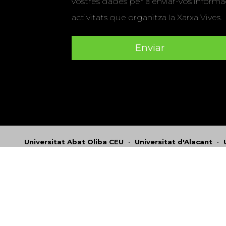
vostres dades per a enviar-vos informac
activitats que organitza la Xarxa Vives.
Universitat Abat Oliba CEU
•
Universitat d'Alacant
•
Herrera
•
Universitat de Girona
•
Universitat de les Ill
Hernández d'Elx
•
Universitat Oberta de Catalunya
•
Universitat Pompeu Fabra
•
Universitat Ramon Llull
•
U