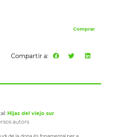
Comprar
Compartir a:
al:
Hijas del viejo sur
ersos autors
tudi de la dona és fonamental per a