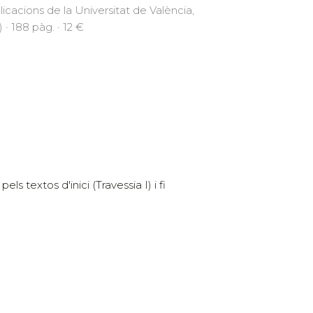
licacions de la Universitat de València,
 · 188 pàg. · 12 €
ls textos d'inici (Travessia I) i fi