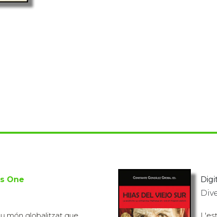
us One
Digit
Div
ou món globalitzat que
L'es