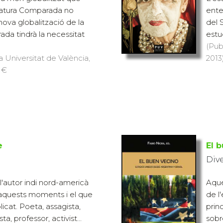
ratura Comparada no
enten
nova globalització de la
del 
ada tindrà la necessitat
estu
(Pub
a Universitat de València,
2013)
1 €
e
El 
Div
l'autor indi nord-americà
Aques
aquests moments i el que
de l
icat. Poeta, assagista,
princ
sta, professor, activist...
sobr