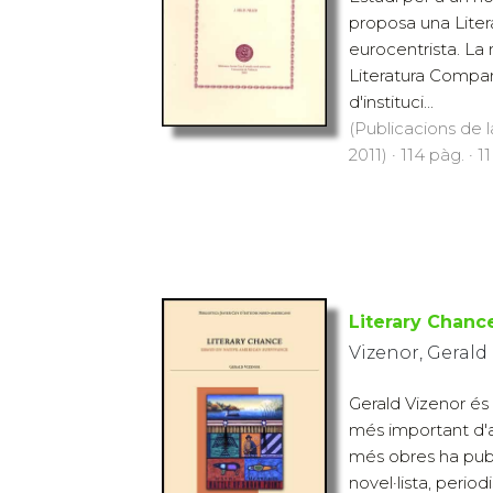
proposa una Lite
eurocentrista. La 
Literatura Compar
d'instituci...
(Publicacions de l
2011) · 114 pàg. · 1
Literary Chanc
Vizenor, Gerald
Gerald Vizenor és 
més important d'
més obres ha publ
novel·lista, periodi