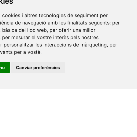
kies
a cookies i altres tecnologies de seguiment per
riència de navegació amb les finalitats següents:
per
at bàsica del lloc web
,
per oferir una millor
,
per mesurar el vostre interès pels nostres
er personalitzar les interaccions de màrqueting
,
per
evants per a vostè
.
ino
Canviar preferències
•
Universitat de Barcelona
•
Universitat CEU Cardenal
itat Jaume I
•
Universitat de Lleida
•
Universitat Miguel
ca de Catalunya
•
Universitat Politècnica de València
•
t de València
•
Universitat de Vic - Universitat Central de
ats