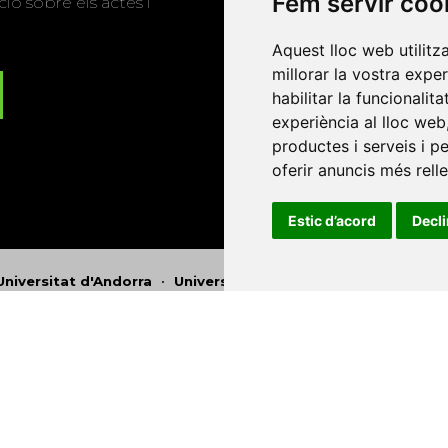
Fem servir coo
ió sobre els actes i
Aquest lloc web utilitz
millorar la vostra expe
habilitar la funcionalit
experiència al lloc web
productes i serveis i p
oferir anuncis més rell
Estic d’acord
Decl
Universitat d'Andorra
•
Universitat Autònoma de Barcelona
es Balears
•
Universitat Internacional de Catalunya
•
Univers
Universitat de Perpinyà Via Domitia
•
Universitat Politècni
niversitat Rovira i Virgili
•
Universitat de Sàsser
•
Universita
Catalunya
Copyright © 2026
-
Xarxa Vives d'Universit