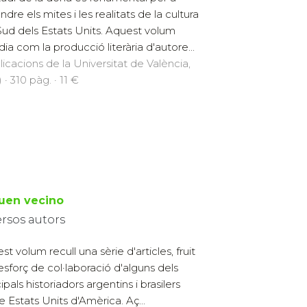
dre els mites i les realitats de la cultura
Sud dels Estats Units. Aquest volum
dia com la producció literària d'autore...
licacions de la Universitat de València,
 · 310 pàg. · 11 €
buen vecino
ersos autors
t volum recull una sèrie d'articles, fruit
'esforç de col·laboració d'alguns dels
ipals historiadors argentins i brasilers
e Estats Units d'Amèrica. Aç...