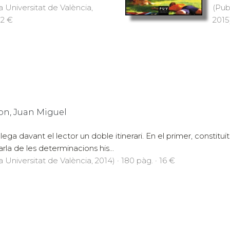
a Universitat de València,
(Pub
12 €
2015)
, Juan Miguel
ega davant el lector un doble itinerari. En el primer, constituït pe
parla de les determinacions his...
a Universitat de València, 2014) · 180 pàg. · 16 €