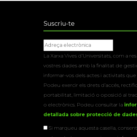
Suscriu-te
La Xarxa Vives d’Universitats, com a res
vostres dades amb la finalitat de gestio
informar-vos dels actes i activitats que
Podeu exercir els drets d’accés, rectifi
portabilitat, limitació o oposició al tr
o electrònics. Podeu consultar la
info
detallada sobre protecció de dade
Si marqueu aquesta casella, consenti