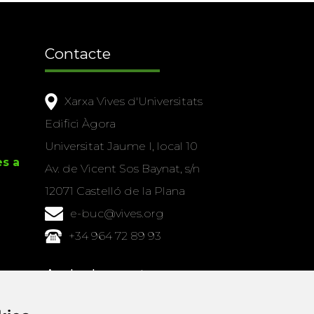
Contacte
Xarxa Vives d'Universitats
Edifici Àgora
Universitat Jaume I, local 10
es a
Av. de Vicent Sos Baynat, s/n
12071 Castelló de la Plana
e-buc@vives.org
+34 964 72 89 93
Amb el suport
de