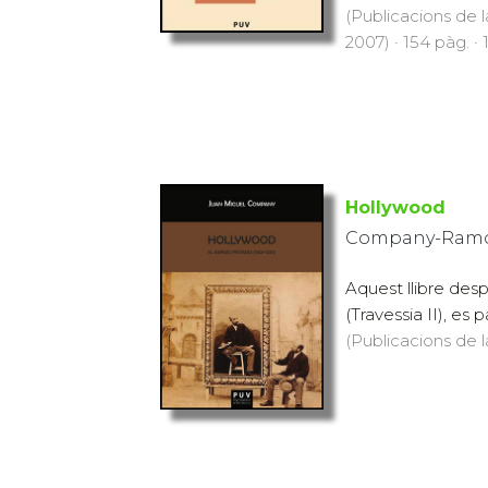
(Publicacions de l
2007) · 154 pàg. · 
Hollywood
Company-Ramon
Aquest llibre despl
(Travessia II), es 
(Publicacions de l