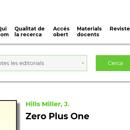
Qui
Qualitat de
Accés
Materials
Reviste
som
la recerca
obert
docents
Cerca
tes les editorials
Hills Miller, J.
Zero Plus One