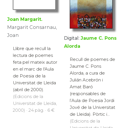
Joan Margarit.
Margarit Consarnau,
Joan
Digital:
Jaume C. Pons
Alorda
Llibre que recull la
lectura de poemes
Recull de poemes de
feta pel mateix autor
Jaume C. Pons
en el marc de l'Aula
Alorda, a cura de
de Poesia de la
Julián Acebrón i
Universitat de Lleida
Amat Baró
(abril de 2000).
(responsables de
(Edicions de la
l’Aula de Poesia Jordi
Universitat de Lleida,
Jové de la Universitat
2000) · 24 pàg. · 6 €
de Lleida). Pòrtic i...
(Edicions de la
Universitat de Lleida,