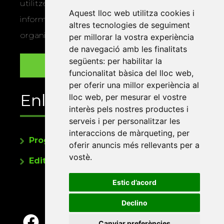
utilitzem les vostres dades per a enviar-vos
Aquest lloc web utilitza cookies i
informació sobre els actes i activitats que
altres tecnologies de seguiment
organitza la Xarxa Vives.
per millorar la vostra experiència
de navegació amb les finalitats
següents:
per habilitar la
funcionalitat bàsica del lloc web
,
per oferir una millor experiència al
Enllaços
lloc web
,
per mesurar el vostre
interès pels nostres productes i
serveis i per personalitzar les
interaccions de màrqueting
,
per
Programa de publicacions
oferir anuncis més rellevants per a
vostè
.
Editorials universitàries a Twitter
Estic d’acord
Declino
Canviar preferències