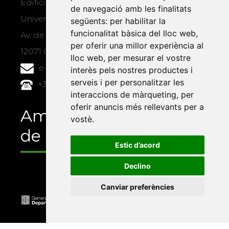
Edifici Àgora
de navegació amb les finalitats
Universitat Jaume I, local 10
següents:
per habilitar la
funcionalitat bàsica del lloc web
,
Av. de Vicent Sos Baynat, s/n
per oferir una millor experiència al
12071 Castelló de la Plana
lloc web
,
per mesurar el vostre
e-buc@vives.org
interès pels nostres productes i
serveis i per personalitzar les
+34 964 72 89 93
interaccions de màrqueting
,
per
oferir anuncis més rellevants per a
Amb el suport
vostè
.
de
Estic d’acord
Declino
Canviar preferències