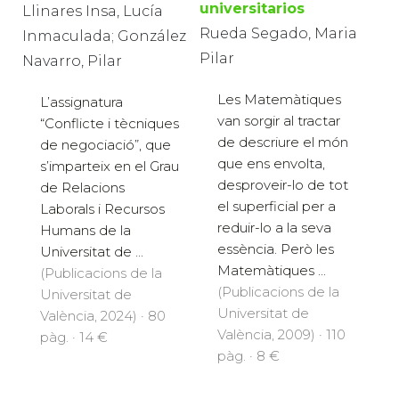
universitarios
Llinares Insa, Lucía
Rueda Segado, Maria
Inmaculada; González
Pilar
Navarro, Pilar
Les Matemàtiques
L’assignatura
van sorgir al tractar
“Conflicte i tècniques
de descriure el món
de negociació”, que
que ens envolta,
s’imparteix en el Grau
desproveir-lo de tot
de Relacions
el superficial per a
Laborals i Recursos
reduir-lo a la seva
Humans de la
essència. Però les
Universitat de ...
Matemàtiques ...
(Publicacions de la
(Publicacions de la
Universitat de
Universitat de
València, 2024) · 80
València, 2009) · 110
pàg. · 14 €
pàg. · 8 €