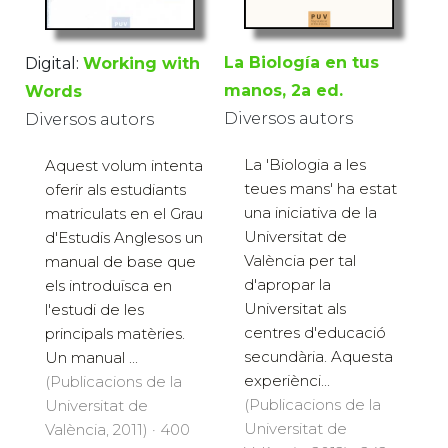
La Biología en tus
Digital:
Working with
manos, 2a ed.
Words
Diversos autors
Diversos autors
La 'Biologia a les
Aquest volum intenta
teues mans' ha estat
oferir als estudiants
una iniciativa de la
matriculats en el Grau
Universitat de
d'Estudis Anglesos un
València per tal
manual de base que
d'apropar la
els introduïsca en
Universitat als
l'estudi de les
centres d'educació
principals matèries.
secundària. Aquesta
Un manual ...
experiènci...
(Publicacions de la
(Publicacions de la
Universitat de
Universitat de
València, 2011) · 400