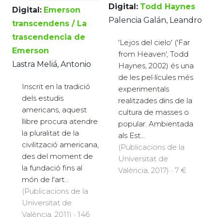
Digital:
Todd Haynes
Digital:
Emerson
Palencia Galán, Leandro
transcendens / La
trascendencia de
'Lejos del cielo' ('Far
Emerson
from Heaven', Todd
Lastra Meliá, Antonio
Haynes, 2002) és una
de les pel·lícules més
Inscrit en la tradició
experimentals
dels estudis
realitzades dins de la
americans, aquest
cultura de masses o
llibre procura atendre
popular. Ambientada
la pluralitat de la
als Est...
civilització americana,
(Publicacions de la
des del moment de
Universitat de
la fundació fins al
València, 2017) · 7 €
món de l'art...
(Publicacions de la
Universitat de
València, 2011) · 146