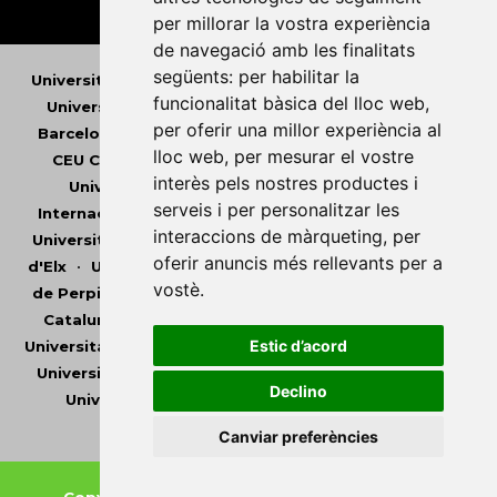
per millorar la vostra experiència
de navegació amb les finalitats
següents:
per habilitar la
Universitat Abat Oliba CEU
•
Universitat d'Alacant
•
funcionalitat bàsica del lloc web
,
Universitat d'Andorra
•
Universitat Autònoma de
per oferir una millor experiència al
Barcelona
•
Universitat de Barcelona
•
Universitat
lloc web
,
per mesurar el vostre
CEU Cardenal Herrera
•
Universitat de Girona
•
interès pels nostres productes i
Universitat de les Illes Balears
•
Universitat
serveis i per personalitzar les
Internacional de Catalunya
•
Universitat Jaume I
•
interaccions de màrqueting
,
per
Universitat de Lleida
•
Universitat Miguel Hernández
oferir anuncis més rellevants per a
d'Elx
•
Universitat Oberta de Catalunya
•
Universitat
vostè
.
de Perpinyà Via Domitia
•
Universitat Politècnica de
Catalunya
•
Universitat Politècnica de València
•
Estic d’acord
Universitat Pompeu Fabra
•
Universitat Ramon Llull
•
Universitat Rovira i Virgili
•
Universitat de Sàsser
•
Declino
Universitat de València
•
Universitat de Vic -
Universitat Central de Catalunya
Canviar preferències