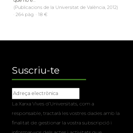
que no é...
(Publicacions de la Universitat de València, 2012)
· 264 pàg. · 18 €
Suscriu-te
La Xarxa Vives d’Universitats, com a
responsable, tractarà les vostres dades amb la
finalitat de gestionar la vostra subscripció i
informar-vos dels actes i activitats que