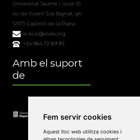
Universitat Jaume I, local 10
Av. de Vicent Sos Baynat, s/n
12071 Castelló de la Plana
e-buc@vives.org
+34 964 72 89 93
Amb el suport
de
Fem servir cookies
Aquest lloc web utilitza cookies i
altres tecnologies de seguiment