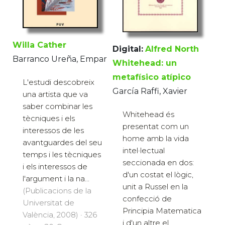
Willa Cather
Digital:
Alfred North
Barranco Ureña, Empar
Whitehead: un
metafísico atípico
L'estudi descobreix
García Raffi, Xavier
una artista que va
saber combinar les
Whitehead és
tècniques i els
presentat com un
interessos de les
home amb la vida
avantguardes del seu
intel·lectual
temps i les tècniques
seccionada en dos:
i els interessos de
d'un costat el lògic,
l'argument i la na...
unit a Russel en la
(Publicacions de la
confecció de
Universitat de
Principia Matematica
València, 2008) · 326
i d'un altre el...