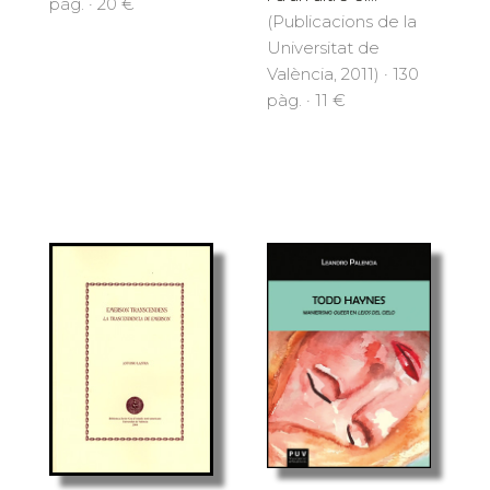
pàg. · 20 €
(Publicacions de la
Universitat de
València, 2011) · 130
pàg. · 11 €