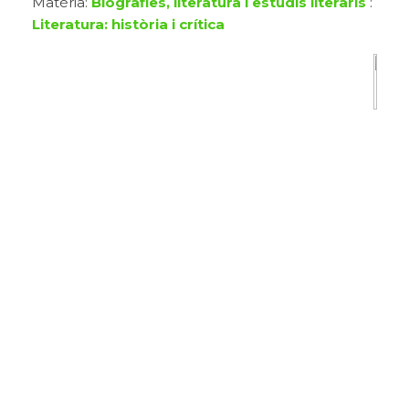
Matèria:
Biografies, literatura i estudis literaris
:
Literatura: història i crítica