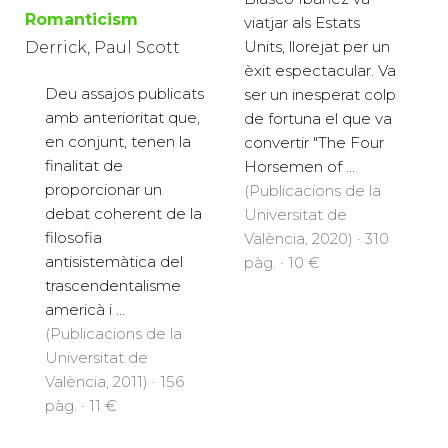
Romanticism
viatjar als Estats
Units, llorejat per un
Derrick, Paul Scott
èxit espectacular. Va
Deu assajos publicats
ser un inesperat colp
amb anterioritat que,
de fortuna el que va
en conjunt, tenen la
convertir "The Four
finalitat de
Horsemen of ...
proporcionar un
(Publicacions de la
debat coherent de la
Universitat de
filosofia
València, 2020) · 310
antisistemàtica del
pàg. · 10 €
trascendentalisme
americà i ...
(Publicacions de la
Universitat de
València, 2011) · 156
pàg. · 11 €