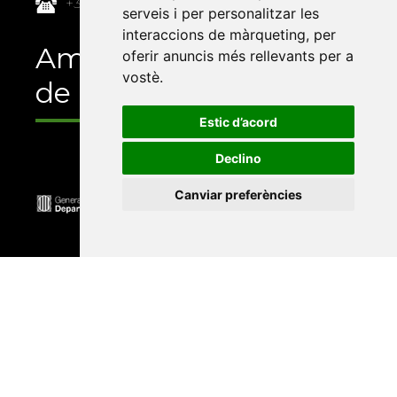
+34 964 72 89 93
serveis i per personalitzar les
interaccions de màrqueting
,
per
Amb el suport
oferir anuncis més rellevants per a
vostè
.
de
Estic d’acord
Declino
Canviar preferències
Universitat Abat Oliba CEU
•
Universitat d'Alacant
•
Universitat d'Andorra
•
Universitat Autònoma de
Barcelona
•
Universitat de Barcelona
•
Universitat