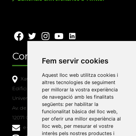
Contacte
Fem servir cookies
Aquest lloc web utilitza cookies i
Xarxa Vives d'Universitats
altres tecnologies de seguiment
Edifici Àgora
per millorar la vostra experiència
de navegació amb les finalitats
Universitat Jaume I, local 10
següents:
per habilitar la
Av. de Vicent Sos Baynat, s/n
funcionalitat bàsica del lloc web
,
12071 Castelló de la Plana
per oferir una millor experiència al
lloc web
,
per mesurar el vostre
e-buc@vives.org
interès pels nostres productes i