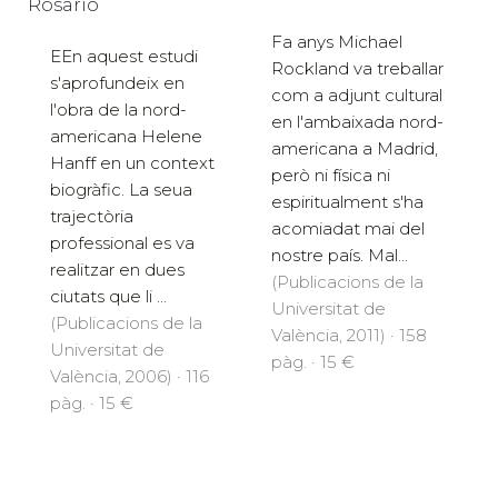
Rosario
Fa anys Michael
EEn aquest estudi
Rockland va treballar
s'aprofundeix en
com a adjunt cultural
l'obra de la nord-
en l'ambaixada nord-
americana Helene
americana a Madrid,
Hanff en un context
però ni física ni
biogràfic. La seua
espiritualment s'ha
trajectòria
acomiadat mai del
professional es va
nostre país. Mal...
realitzar en dues
(Publicacions de la
ciutats que li ...
Universitat de
(Publicacions de la
València, 2011) · 158
Universitat de
pàg. · 15 €
València, 2006) · 116
pàg. · 15 €