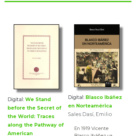
Digital:
Blasco Ibáñez
Digital:
We Stand
en Norteamérica
before the Secret of
Sales Dasí, Emilio
the World: Traces
along the Pathway of
En 1919 Vicente
American
Blasco Ibáñez va