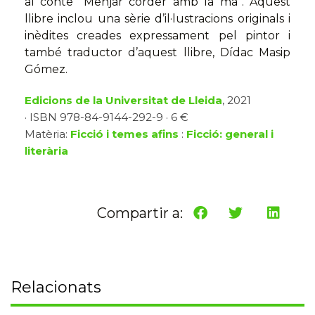
al conte “Menjar corder amb la mà”. Aquest
llibre inclou una sèrie d’il·lustracions originals i
inèdites creades expressament pel pintor i
també traductor d’aquest llibre, Dídac Masip
Gómez.
Edicions de la Universitat de Lleida
, 2021
· ISBN 978-84-9144-292-9 · 6 €
Matèria:
Ficció i temes afins
:
Ficció: general i
literària
Compartir a:
Relacionats