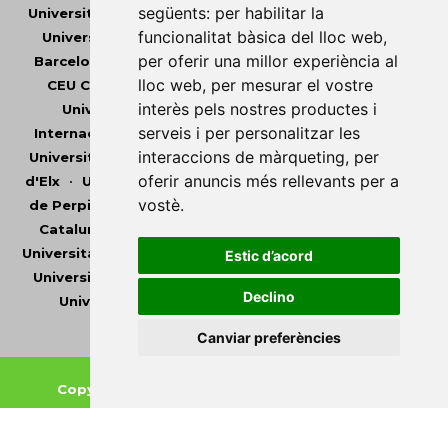
següents:
per habilitar la
Universitat Abat Oliba CEU
•
Universitat d'Alacant
•
funcionalitat bàsica del lloc web
,
Universitat d'Andorra
•
Universitat Autònoma de
per oferir una millor experiència al
Barcelona
•
Universitat de Barcelona
•
Universitat
lloc web
,
per mesurar el vostre
CEU Cardenal Herrera
•
Universitat de Girona
•
interès pels nostres productes i
Universitat de les Illes Balears
•
Universitat
serveis i per personalitzar les
Internacional de Catalunya
•
Universitat Jaume I
•
interaccions de màrqueting
,
per
Universitat de Lleida
•
Universitat Miguel Hernández
oferir anuncis més rellevants per a
d'Elx
•
Universitat Oberta de Catalunya
•
Universitat
vostè
.
de Perpinyà Via Domitia
•
Universitat Politècnica de
Catalunya
•
Universitat Politècnica de València
•
Universitat Pompeu Fabra
•
Universitat Ramon Llull
•
Estic d’acord
Universitat Rovira i Virgili
•
Universitat de Sàsser
•
Declino
Universitat de València
•
Universitat de Vic -
Universitat Central de Catalunya
Canviar preferències
Copyright © 2026
-
Xarxa Vives d'Universitats