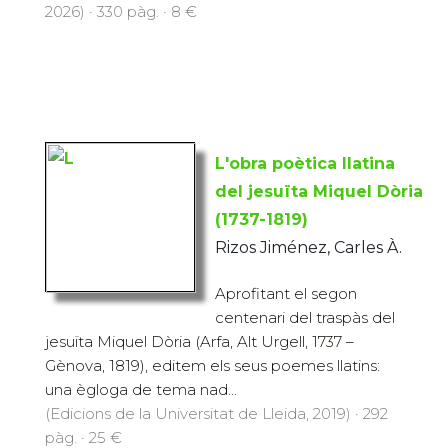
2026) · 330 pàg. · 8 €
L'obra poètica llatina
del jesuïta Miquel Dòria
(1737-1819)
Rizos Jiménez, Carles À.
Aprofitant el segon
centenari del traspàs del
jesuïta Miquel Dòria (Arfa, Alt Urgell, 1737 –
Gènova, 1819), editem els seus poemes llatins:
una ègloga de tema nad...
(Edicions de la Universitat de Lleida, 2019) · 292
pàg. · 25 €