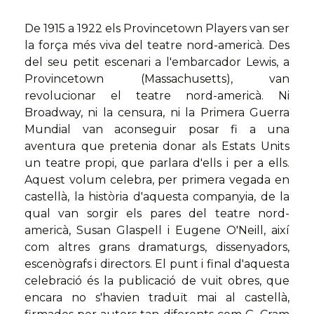
De 1915 a 1922 els Provincetown Players van ser
la força més viva del teatre nord-americà. Des
del seu petit escenari a l'embarcador Lewis, a
Provincetown (Massachusetts), van
revolucionar el teatre nord-americà. Ni
Broadway, ni la censura, ni la Primera Guerra
Mundial van aconseguir posar fi a una
aventura que pretenia donar als Estats Units
un teatre propi, que parlara d'ells i per a ells.
Aquest volum celebra, per primera vegada en
castellà, la història d'aquesta companyia, de la
qual van sorgir els pares del teatre nord-
americà, Susan Glaspell i Eugene O'Neill, així
com altres grans dramaturgs, dissenyadors,
escenògrafs i directors. El punt i final d'aquesta
celebració és la publicació de vuit obres, que
encara no s'havien traduït mai al castellà,