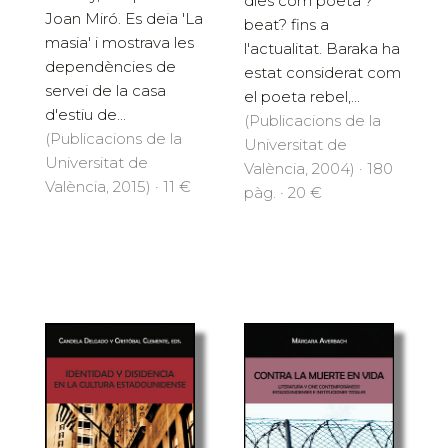
dies com poeta ?
Joan Miró. Es deia 'La
beat? fins a
masia' i mostrava les
l'actualitat. Baraka ha
dependències de
estat considerat com
servei de la casa
el poeta rebel,...
d'estiu de...
(Publicacions de la
(Publicacions de la
Universitat de
Universitat de
València, 2004) · 180
València, 2015) · 11 €
pàg. · 20 €