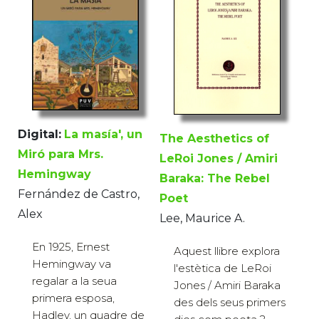
Digital:
La masía', un
The Aesthetics of
Miró para Mrs.
LeRoi Jones / Amiri
Hemingway
Baraka: The Rebel
Fernández de Castro,
Poet
Alex
Lee, Maurice A.
En 1925, Ernest
Aquest llibre explora
Hemingway va
l'estètica de LeRoi
regalar a la seua
Jones / Amiri Baraka
primera esposa,
des dels seus primers
Hadley, un quadre de