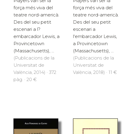
Players van ser la
Players van ser la
força més viva del
força més viva del
teatre nord-americà.
teatre nord-americà.
Des del seu petit
Des del seu petit
escenari a l?
escenari a
embarcador Lewis, a
l'embarcador Lewis,
Provincetown
a Provincetown
(Massachusetts), ...
(Massachusetts), ...
(Publicacions de la
(Publicacions de la
Universitat de
Universitat de
València, 2014) · 372
València, 2018) · 11 €
pàg. · 20 €