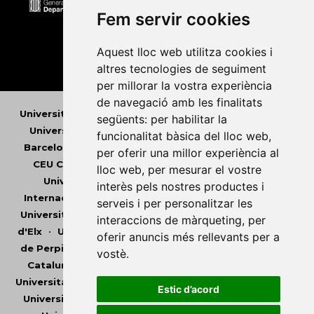
Fem servir cookies
Aquest lloc web utilitza cookies i
altres tecnologies de seguiment
per millorar la vostra experiència
de navegació amb les finalitats
Universitat Abat Oliba CEU
•
Universitat d'Alacant
•
següents:
per habilitar la
Universitat d'Andorra
•
Universitat Autònoma de
funcionalitat bàsica del lloc web
,
Barcelona
•
Universitat de Barcelona
•
Universitat
per oferir una millor experiència al
CEU Cardenal Herrera
•
Universitat de Girona
•
lloc web
,
per mesurar el vostre
Universitat de les Illes Balears
•
Universitat
interès pels nostres productes i
Internacional de Catalunya
•
Universitat Jaume I
•
serveis i per personalitzar les
Universitat de Lleida
•
Universitat Miguel Hernández
interaccions de màrqueting
,
per
d'Elx
•
Universitat Oberta de Catalunya
•
Universitat
oferir anuncis més rellevants per a
de Perpinyà Via Domitia
•
Universitat Politècnica de
vostè
.
Catalunya
•
Universitat Politècnica de València
•
Universitat Pompeu Fabra
•
Universitat Ramon Llull
•
Estic d’acord
Universitat Rovira i Virgili
•
Universitat de Sàsser
•