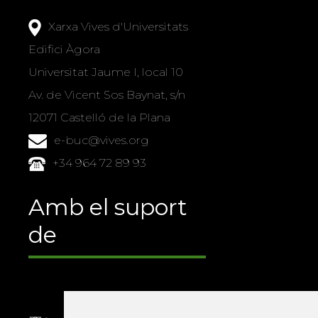
Xarxa Vives d'Universitats
Edifici Àgora
Universitat Jaume I, local 10
Av. de Vicent Sos Baynat, s/n
12071 Castelló de la Plana
e-buc@vives.org
+34 964 72 89 93
Amb el suport
de