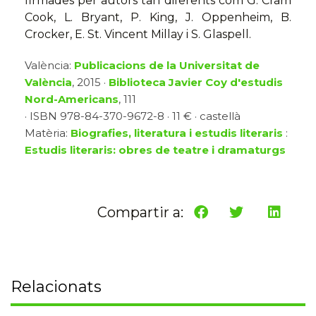
firmades per autors tan diferents com G. Cram
Cook, L. Bryant, P. King, J. Oppenheim, B.
Crocker, E. St. Vincent Millay i S. Glaspell.
València:
Publicacions de la Universitat de
València
, 2015 ·
Biblioteca Javier Coy d'estudis
Nord-Americans
, 111
· ISBN 978-84-370-9672-8 · 11 € · castellà
Matèria:
Biografies, literatura i estudis literaris
:
Estudis literaris: obres de teatre i dramaturgs
Compartir a:
Relacionats