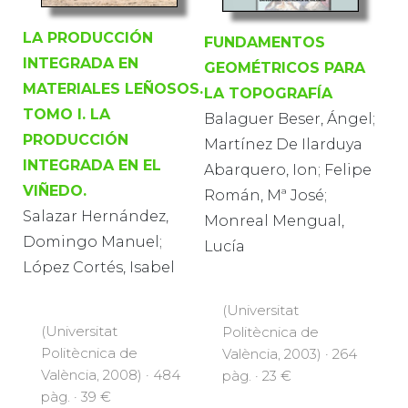
LA PRODUCCIÓN
FUNDAMENTOS
INTEGRADA EN
GEOMÉTRICOS PARA
MATERIALES LEÑOSOS.
LA TOPOGRAFÍA
TOMO I. LA
Balaguer Beser, Ángel;
PRODUCCIÓN
Martínez De Ilarduya
INTEGRADA EN EL
Abarquero, Ion; Felipe
VIÑEDO.
Román, Mª José;
Salazar Hernández,
Monreal Mengual,
Domingo Manuel;
Lucía
López Cortés, Isabel
(Universitat
(Universitat
Politècnica de
Politècnica de
València, 2003) · 264
València, 2008) · 484
pàg. · 23 €
pàg. · 39 €