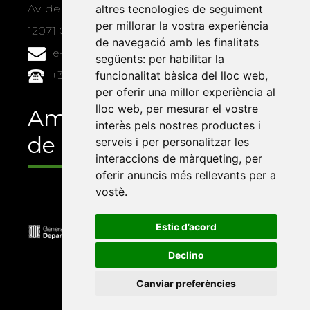
Av. de Vicent Sos Baynat, s/n
altres tecnologies de seguiment
per millorar la vostra experiència
12071 Castelló de la Plana
de navegació amb les finalitats
e-buc@vives.org
següents:
per habilitar la
+34 964 72 89 93
funcionalitat bàsica del lloc web
,
per oferir una millor experiència al
lloc web
,
per mesurar el vostre
Amb el suport
interès pels nostres productes i
de
serveis i per personalitzar les
interaccions de màrqueting
,
per
oferir anuncis més rellevants per a
vostè
.
Estic d’acord
Declino
Canviar preferències