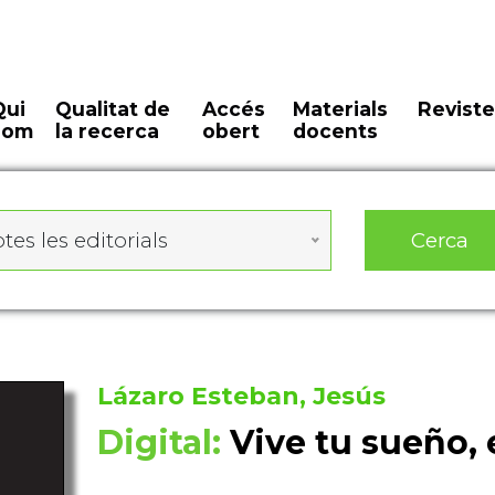
Qui
Qualitat de
Accés
Materials
Reviste
som
la recerca
obert
docents
Cerca
tes les editorials
Lázaro Esteban, Jesús
Digital:
Vive tu sueño