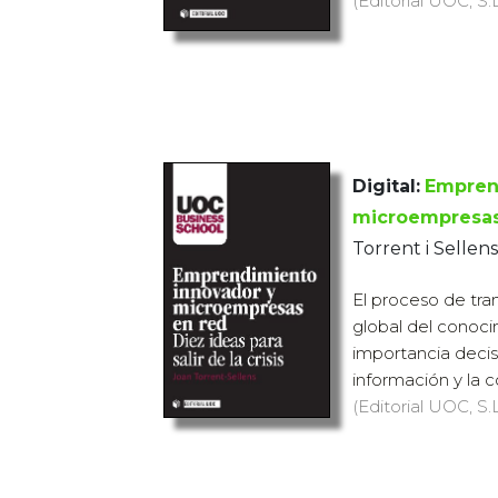
(Editorial UOC, S.L
Digital:
Empren
microempresas
Torrent i Sellens
El proceso de tra
global del conoci
importancia decis
información y la c
(Editorial UOC, S.L.