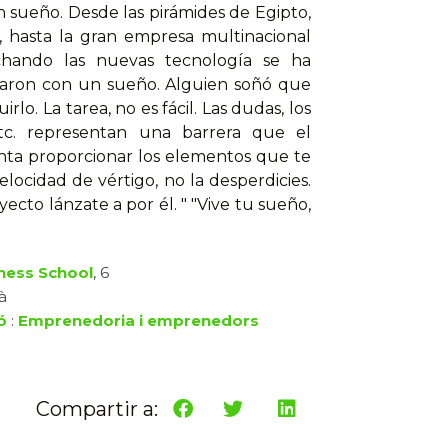
 sueño. Desde las pirámides de Egipto,
 hasta la gran empresa multinacional
hando las nuevas tecnología se ha
ciaron con un sueño. Alguien soñó que
o. La tarea, no es fácil. Las dudas, los
tc. representan una barrera que el
enta proporcionar los elementos que te
elocidad de vértigo, no la desperdicies.
yecto lánzate a por él. " "Vive tu sueño,
ness School
, 6
à
ó
:
Emprenedoria i emprenedors
Compartir a: