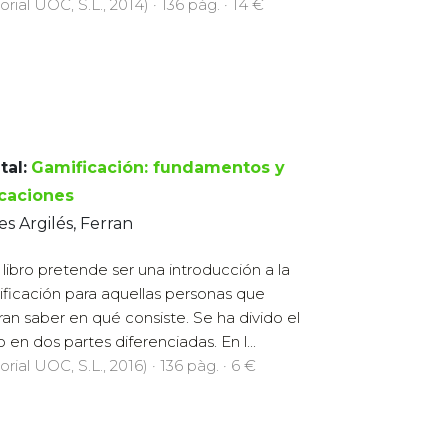
orial UOC, S.L., 2014) · 136 pàg. · 14 €
tal:
Gamificación: fundamentos y
icaciones
es Argilés, Ferran
 libro pretende ser una introducción a la
ficación para aquellas personas que
ran saber en qué consiste. Se ha divido el
o en dos partes diferenciadas. En l...
orial UOC, S.L., 2016) · 136 pàg. · 6 €