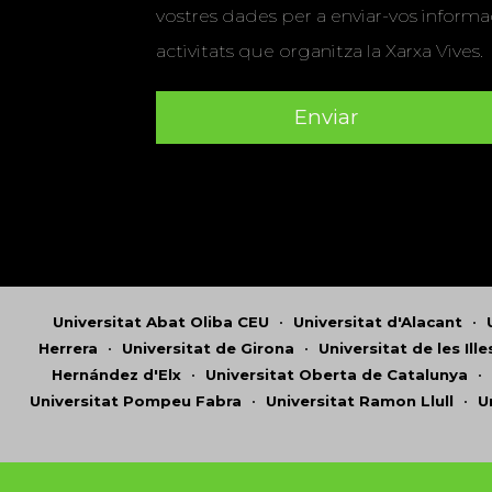
vostres dades per a enviar-vos informac
activitats que organitza la Xarxa Vives.
Universitat Abat Oliba CEU
•
Universitat d'Alacant
•
Herrera
•
Universitat de Girona
•
Universitat de les Ill
Hernández d'Elx
•
Universitat Oberta de Catalunya
•
Universitat Pompeu Fabra
•
Universitat Ramon Llull
•
U