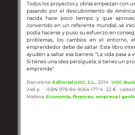
Todos los proyectos y obras empiezan con un
pasando por el descubrimiento de América,
nacida hace poco tiempo y que aprovec
convertido en un referente mundial, se ini
podía hacerse y puso su esfuerzo en conseguirl
problemas, los cambios en el entorno, e
emprendedor debe de saltar. Este libro int
ayuden a saltar esa barrera. "La vida pasa a v
Si tienes una idea persíguela, si tienes un pro
emprende".
Barcelona:
Editorial UOC, S.L.
, 2014 ·
UOC Busi
248 p. · · ISBN 978-84-9064-177-4 · 22 € · castell
Matèria:
Economia, finances, empresa i gesti