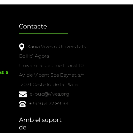
Contacte
Xarxa Vives d'Universitats
Edifici Àgora
Universitat Jaume I, local 10
es a
Av. de Vicent Sos Baynat, s/n
12071 Castelló de la Plana
e-buc@vives.org
+34 964 72 89 93
Amb el suport
de