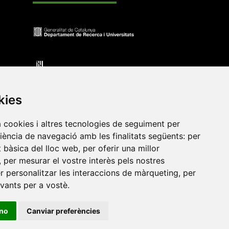
kies
a cookies i altres tecnologies de seguiment per
riència de navegació amb les finalitats següents:
per
at bàsica del lloc web
,
per oferir una millor
•
Universitat de Barcelona
•
Universitat CEU Cardenal
,
per mesurar el vostre interès pels nostres
itat Jaume I
•
Universitat de Lleida
•
Universitat Miguel
er personalitzar les interaccions de màrqueting
,
per
ca de Catalunya
•
Universitat Politècnica de València
•
evants per a vostè
.
t de València
•
Universitat de Vic - Universitat Central de
ino
Canviar preferències