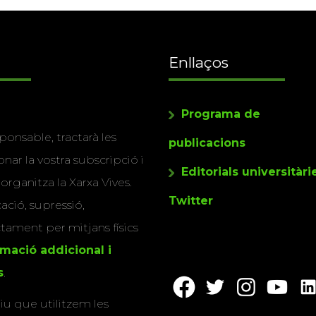
Enllaços
Programa de
ponsable, tractarà les
publicacions
nar la vostra subscripció i
Editorials universitàri
 organitza la Xarxa Vives.
Twitter
cació, supressió,
actament per mitjans físics
rmació addicional i
s
.
u que utilitzem les