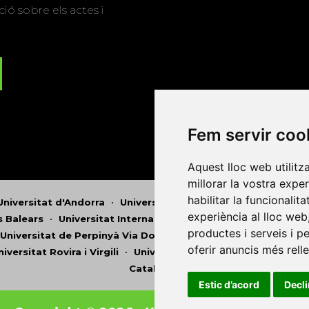
ió sobre els actes i
Fem servir coo
Aquest lloc web utilitz
millorar la vostra expe
habilitar la funcionalit
Universitat d'Andorra
•
Universitat Autònoma de Barcelona
experiència al lloc web
es Balears
•
Universitat Internacional de Catalunya
•
Univers
productes i serveis i p
Universitat de Perpinyà Via Domitia
•
Universitat Politècni
oferir anuncis més rell
niversitat Rovira i Virgili
•
Universitat de Sàsser
•
Universita
Catalunya
Estic d’acord
Decl