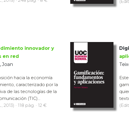
., 2015) · 248 pàg. · 8 €
(Edit
dimiento innovador y
Digi
 en red
apl
, Joan
Teix
nsición hacia la economía
Este
miento, caracterizado por la
gami
iva de las tecnologías de la
quie
omunicación (TIC)...
text
, 2013) · 118 pàg. · 12 €
(Edit