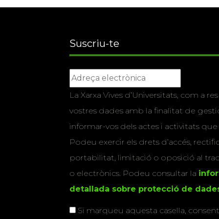
Suscriu-te
La Xarxa Vives d’Universitats, com a res
vostres dades amb la finalitat de gestio
informar-vos dels actes i activitats que
Podeu exercir els drets d’accés, rectifi
portabilitat, limitació o oposició al tr
o electrònics. Podeu consultar la
info
detallada sobre protecció de dade
Si marqueu aquesta casella, consenti