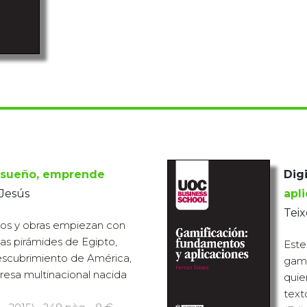
u sueño, emprende
Digi
 Jesús
apl
Teix
tos y obras empiezan con
as pirámides de Egipto,
Este
escubrimiento de América,
gami
resa multinacional nacida
quie
text