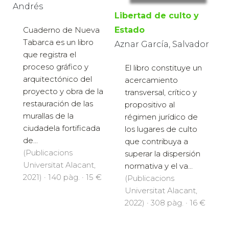
Andrés
Libertad de culto y
Cuaderno de Nueva
Estado
Tabarca es un libro
Aznar García, Salvador
que registra el
proceso gráfico y
El libro constituye un
arquitectónico del
acercamiento
proyecto y obra de la
transversal, crítico y
restauración de las
propositivo al
murallas de la
régimen jurídico de
ciudadela fortificada
los lugares de culto
de...
que contribuya a
(Publicacions
superar la dispersión
Universitat Alacant,
normativa y el va...
2021) · 140 pàg. · 15 €
(Publicacions
Universitat Alacant,
2022) · 308 pàg. · 16 €