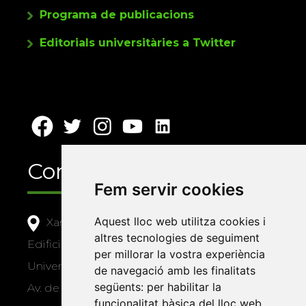
Programa de publicacions
Editorials universitàries a Twitter
Contacte
Fem servir cookies
Aquest lloc web utilitza cookies i
Xarxa Vives d'Universitats
altres tecnologies de seguiment
Edifici Àgora
per millorar la vostra experiència
Universitat Jaume I, local 10
de navegació amb les finalitats
següents:
per habilitar la
Av. de Vicent Sos Baynat, s/n
funcionalitat bàsica del lloc web
,