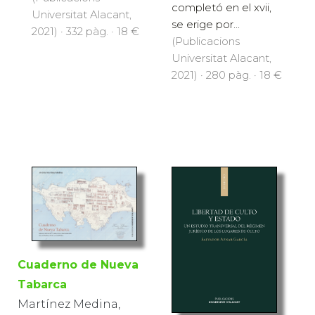
completó en el xvii,
Universitat Alacant,
se erige por...
2021) · 332 pàg. · 18 €
(Publicacions
Universitat Alacant,
2021) · 280 pàg. · 18 €
Cuaderno de Nueva
Tabarca
Martínez Medina,