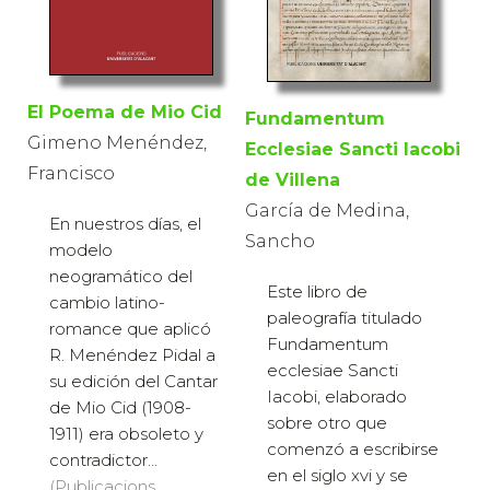
El Poema de Mio Cid
Fundamentum
Gimeno Menéndez,
Ecclesiae Sancti Iacobi
Francisco
de Villena
García de Medina,
En nuestros días, el
Sancho
modelo
neogramático del
Este libro de
cambio latino-
paleografía titulado
romance que aplicó
Fundamentum
R. Menéndez Pidal a
ecclesiae Sancti
su edición del Cantar
Iacobi, elaborado
de Mio Cid (1908-
sobre otro que
1911) era obsoleto y
comenzó a escribirse
contradictor...
en el siglo xvi y se
(Publicacions