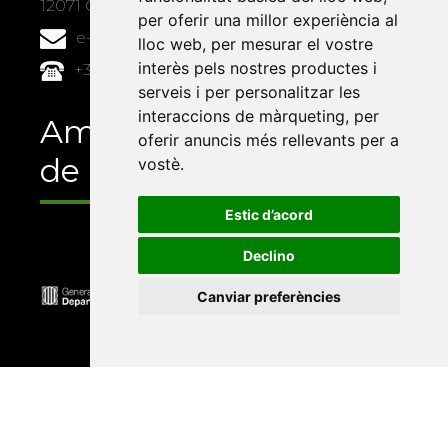
12071 Castelló de la Plana
per oferir una millor experiència al
e-buc@vives.org
lloc web
,
per mesurar el vostre
interès pels nostres productes i
+34 964 72 89 93
serveis i per personalitzar les
interaccions de màrqueting
,
per
Amb el suport
oferir anuncis més rellevants per a
de
vostè
.
Estic d’acord
Declino
Canviar preferències