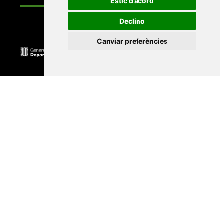
Estic d’acord
Declino
Canviar preferències
Universitat Abat Oliba CEU
•
Universitat d'Alacant
•
Universitat d'Andorra
•
Universitat Autònoma de
Barcelona
•
Universitat de Barcelona
•
Universitat
CEU Cardenal Herrera
•
Universitat de Girona
•
Universitat de les Illes Balears
•
Universitat
Internacional de Catalunya
•
Universitat Jaume I
•
Universitat de Lleida
•
Universitat Miguel Hernández
d'Elx
•
Universitat Oberta de Catalunya
•
Universitat