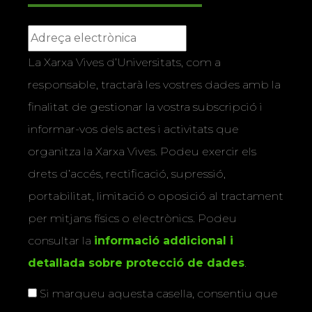
La Xarxa Vives d’Universitats, com a
responsable, tractarà les vostres dades amb la
finalitat de gestionar la vostra subscripció i
informar-vos dels actes i activitats que
organitza la Xarxa Vives. Podeu exercir els
drets d’accés, rectificació, supressió,
portabilitat, limitació o oposició al tractament
per mitjans físics o electrònics. Podeu
consultar la
informació addicional i
detallada sobre protecció de dades
.
Si marqueu aquesta casella, consentiu que