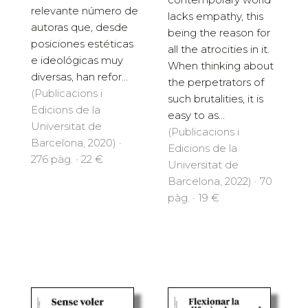
relevante número de
lacks empathy, this
autoras que, desde
being the reason for
posiciones estéticas
all the atrocities in it.
e ideológicas muy
When thinking about
diversas, han refor...
the perpetrators of
(Publicacions i
such brutalities, it is
Edicions de la
easy to as...
Universitat de
(Publicacions i
Barcelona, 2020) ·
Edicions de la
276 pàg. · 22 €
Universitat de
Barcelona, 2022) · 70
pàg. · 19 €