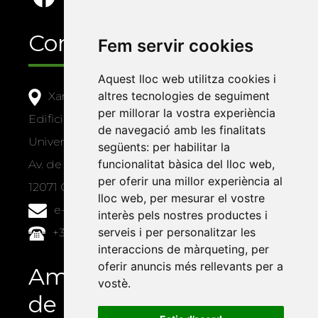
Contacte
Fem servir cookies
Aquest lloc web utilitza cookies i
altres tecnologies de seguiment
Xarxa Vives d'Universitats
per millorar la vostra experiència
Edifici Àgora
de navegació amb les finalitats
Universitat Jaume I, local 10
següents:
per habilitar la
funcionalitat bàsica del lloc web
,
Av. de Vicent Sos Baynat, s/n
per oferir una millor experiència al
12071 Castelló de la Plana
lloc web
,
per mesurar el vostre
e-buc@vives.org
interès pels nostres productes i
serveis i per personalitzar les
+34 964 72 89 93
interaccions de màrqueting
,
per
oferir anuncis més rellevants per a
Amb el suport
vostè
.
de