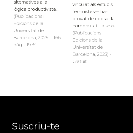
alternatives a la
vinculat als estudis
lògica productivista...
feministes— han
(Publicacions i
provat de copsar la
Edicions de la
corporalitat i la sexu...
Universitat de
(Publicacions i
Barcelona, 2025) · 166
Edicions de la
pàg. · 19 €
Universitat de
Barcelona, 2023) ·
Gratuït
Suscriu-te