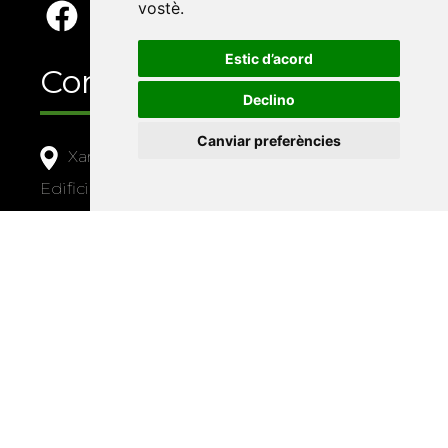
vostè
.
Estic d’acord
Contacte
Declino
Canviar preferències
Xarxa Vives d'Universitats
Edifici Àgora
Universitat Jaume I, local 10
Av. de Vicent Sos Baynat, s/n
12071 Castelló de la Plana
e-buc@vives.org
+34 964 72 89 93
Amb el suport