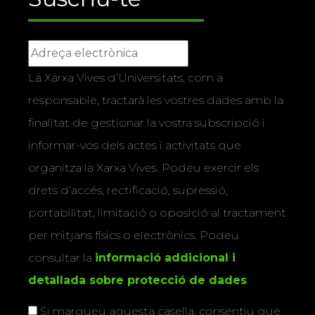
La Xarxa Vives d’Universitats, com a
responsable, tractarà les vostres dades amb la
finalitat de gestionar la vostra subscripció i
informar-vos dels actes i activitats que
organitza la Xarxa Vives. Podeu exercir els
drets d’accés, rectificació, supressió,
portabilitat, limitació o oposició al tractament
per mitjans físics o electrònics. Podeu
consultar la
informació addicional i
detallada sobre protecció de dades
.
Si marqueu aquesta casella, consentiu que