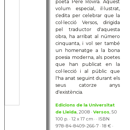
poeta Pere Rovira. Aquest
volum especial, il·lustrat,
s'edita per celebrar que la
col·lecció Versos, dirigida
pel traductor d'aquesta
obra, ha arribat al número
cinquanta, i vol ser també
un homenatge a la bona
poesia moderna, als poetes
que han publicat en la
col·lecció i al públic que
l'ha anat seguint durant els
seus catorze anys
d'existència.
Edicions de la Universitat
de Lleida
, 2008 ·
Versos
, 50
100 p. · 12 x 17 cm · · ISBN
978-84-8409-266-7 · 18 € ·