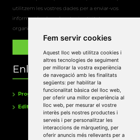
utilitzem les vostres dades per a enviar-vos
informació sobre els actes i activitats que
organitza la Xarxa Vives.
Fem servir cookies
Aquest lloc web utilitza cookies i
altres tecnologies de seguiment
Enllaços
per millorar la vostra experiència
de navegació amb les finalitats
següents:
per habilitar la
funcionalitat bàsica del lloc web
,
Programa de publicacions
per oferir una millor experiència al
lloc web
,
per mesurar el vostre
Editorials universitàries a Twitter
interès pels nostres productes i
serveis i per personalitzar les
interaccions de màrqueting
,
per
oferir anuncis més rellevants per a