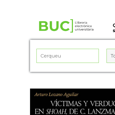
Actualitza les preferències de les cookies
To