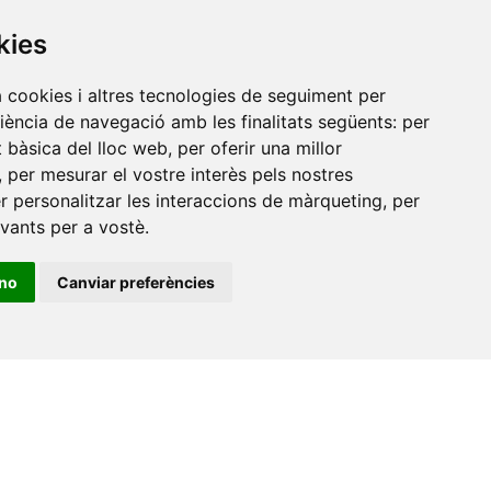
Amb el suport
kies
de
a cookies i altres tecnologies de seguiment per
riència de navegació amb les finalitats següents:
per
at bàsica del lloc web
,
per oferir una millor
,
per mesurar el vostre interès pels nostres
er personalitzar les interaccions de màrqueting
,
per
evants per a vostè
.
ino
Canviar preferències
•
Universitat de Barcelona
•
Universitat CEU Cardenal
itat Jaume I
•
Universitat de Lleida
•
Universitat Miguel
ca de Catalunya
•
Universitat Politècnica de València
•
t de València
•
Universitat de Vic - Universitat Central de