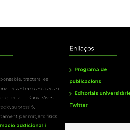
Enllaços
Programa de
ponsable, tractarà les
publicacions
nar la vostra subscripció i
Editorials universitàri
 organitza la Xarxa Vives.
Twitter
cació, supressió,
actament per mitjans físics
rmació addicional i