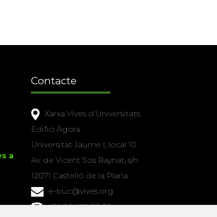
Contacte
Xarxa Vives d'Universitats
Edifici Àgora
Universitat Jaume I, local 10
es a
Av. de Vicent Sos Baynat, s/n
12071 Castelló de la Plana
e-buc@vives.org
+34 964 72 89 93