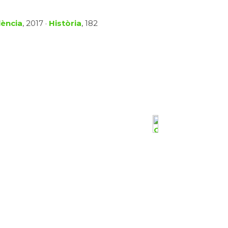
lència
, 2017 ·
Història
, 182