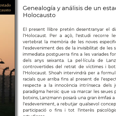
Genealogía y análisis de un est
Holocausto
El present llibre pretén desentranyar el 
l'Holocaust. Per a açò, l'estudi recorre 
vertebrat la memòria de les noves especifi
l'esdeveniment des de la invisibilitat de les 
immediata postguerra fins a les variades for
dels anys seixanta. La pel·lícula de La
controvertides del retrat de víctimes i botxi
l'Holocaust. Shoah intervindrà per a formu
racials que arriba fins al present de l'espec
respecte a la innocència intrínseca dels 
paradigma heroic que va marcar les seues p
botxins, Lanzmann posarà una gran èmfasi a 
l'esdeveniment, a rebutjar qualsevol conce
participació o fins i tot l'interès psico