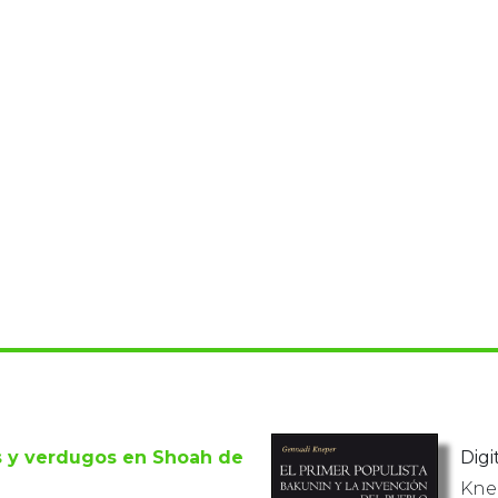
s y verdugos en Shoah de
Digit
Kne