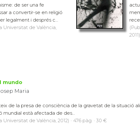
anisme: de ser una fe
actu
ar a convertir-se en religió
memò
r legalment i després c...
recen
a Universitat de València,
(Pub
2011)
el mundo
Josep Maria
ix de la presa de consciència de la gravetat de la situació ali
ó mundial està afectada de des...
a Universitat de València, 2012) · 476 pàg. · 30 €