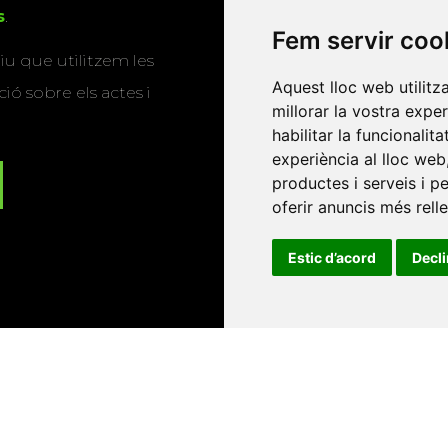
s
.
Fem servir coo
u que utilitzem les
Aquest lloc web utilitz
ió sobre els actes i
millorar la vostra expe
habilitar la funcionalit
experiència al lloc web
productes i serveis i p
oferir anuncis més rell
Estic d’acord
Decl
Universitat d'Andorra
•
Universitat Autònoma de Barcelona
es Balears
•
Universitat Internacional de Catalunya
•
Univers
Universitat de Perpinyà Via Domitia
•
Universitat Politècni
niversitat Rovira i Virgili
•
Universitat de Sàsser
•
Universita