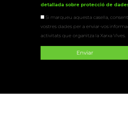
detallada sobre protecció de dade
Si marqueu aquesta casella, consenti
vostres dades per a enviar-vos informac
activitats que organitza la Xarxa Vives.
Universitat Abat Oliba CEU
•
Universitat d'Alacant
•
Herrera
•
Universitat de Girona
•
Universitat de les Ill
Hernández d'Elx
•
Universitat Oberta de Catalunya
•
Universitat Pompeu Fabra
•
Universitat Ramon Llull
•
U