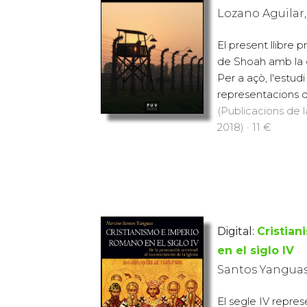
Lozano Aguilar,
El present llibre 
de Shoah amb la 
Per a açò, l'estudi
representacions q
(Publicacions de l
2018) · 11 €
Digital:
Cristia
en el siglo IV
Santos Yanguas
El segle IV repres