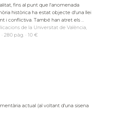
alitat, fins al punt que l'anomenada
ria històrica ha estat objecte d'una llei
t i conflictiva. També han atret els ...
licacions de la Universitat de València,
 · 280 pàg. · 10 €
mentària actual (al voltant d'una sisena