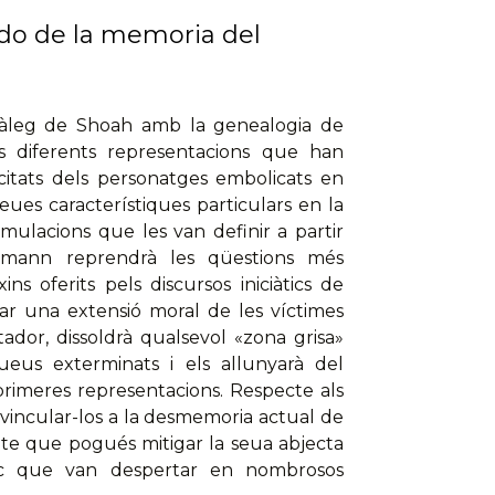
ado de la memoria del
diàleg de Shoah amb la genealogia de
les diferents representacions que han
citats dels personatges embolicats en
seues característiques particulars en la
mulacions que les van definir a partir
nzmann reprendrà les qüestions més
ns oferits pels discursos iniciàtics de
lar una extensió moral de les víctimes
tador, dissoldrà qualsevol «zona grisa»
jueus exterminats i els allunyarà del
rimeres representacions. Respecte als
vincular-los a la desmemoria actual de
pte que pogués mitigar la seua abjecta
lògic que van despertar en nombrosos