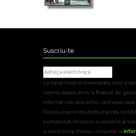
Suscriu-te
La Xarxa Vives d’Universitats, com a res
vostres dades amb la finalitat de gestio
informar-vos dels actes i activitats que
Podeu exercir els drets d’accés, rectifi
portabilitat, limitació o oposició al tr
o electrònics. Podeu consultar la
info