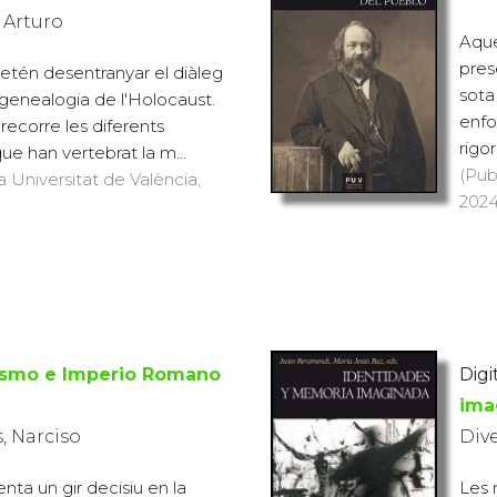
 Arturo
Aque
pres
pretén desentranyar el diàleg
sota
genealogia de l'Holocaust.
enfo
 recorre les diferents
rigor.
ue han vertebrat la m...
(Pub
a Universitat de València,
2024
nismo e Imperio Romano
Digit
ima
, Narciso
Div
enta un gir decisiu en la
Les 