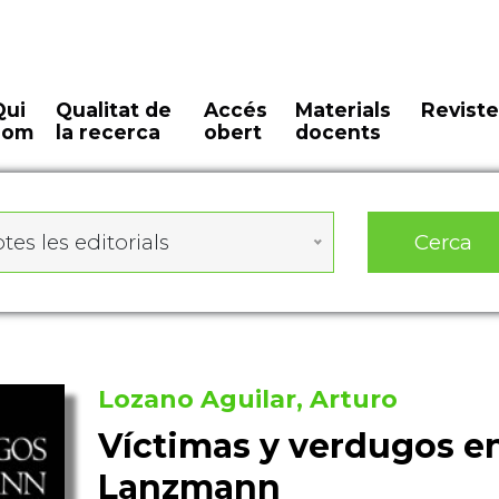
Qui
Qualitat de
Accés
Materials
Reviste
som
la recerca
obert
docents
Cerca
tes les editorials
Lozano Aguilar, Arturo
Víctimas y verdugos e
Lanzmann