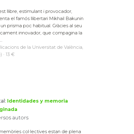
st llibre, estimulant i provocador,
enta el famós llibertari Mikhail Bakunin
 un prisma poc habitual. Gràcies al seu
cament innovador, que compagina la
..
licacions de la Universitat de València,
) · 13 €
al:
Identidades y memoria
ginada
ersos autors
memòries col·lectives estan de plena