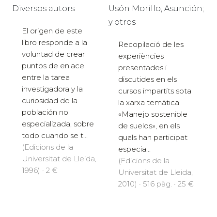
Diversos autors
Usón Morillo, Asunción;
y otros
El origen de este
libro responde a la
Recopilació de les
voluntad de crear
experiències
puntos de enlace
presentades i
entre la tarea
discutides en els
investigadora y la
cursos impartits sota
curiosidad de la
la xarxa temàtica
población no
«Manejo sostenible
especializada, sobre
de suelos», en els
todo cuando se t...
quals han participat
(Edicions de la
especia...
Universitat de Lleida,
(Edicions de la
1996) · 2 €
Universitat de Lleida,
2010) · 516 pàg. · 25 €