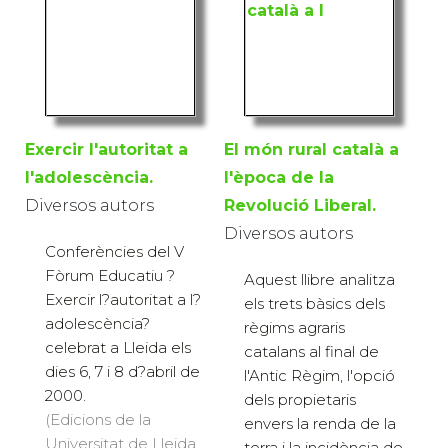
Exercir l'autoritat a
El món rural català a
l'adolescència.
l'època de la
Diversos autors
Revolució Liberal.
Diversos autors
Conferències del V
Fòrum Educatiu ?
Aquest llibre analitza
Exercir l?autoritat a l?
els trets bàsics dels
adolescència?
règims agraris
celebrat a Lleida els
catalans al final de
dies 6, 7 i 8 d?abril de
l'Antic Règim, l'opció
2000.
dels propietaris
(Edicions de la
envers la renda de la
Universitat de Lleida,
terra i la incidència de