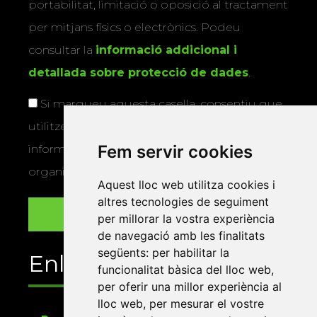
portabilitat, limitació o oposició al tractament
per mitjans físics o electrònics. Podeu
consultar la
informació addicional i
detallada sobre protecció de dades
.
Si marqueu aquesta casella, consentiu que
utilitzem les vostres dades per a enviar-vos
Fem servir cookies
informació sobre els actes i activitats que
organitza la Xarxa Vives.
Aquest lloc web utilitza cookies i
altres tecnologies de seguiment
per millorar la vostra experiència
de navegació amb les finalitats
següents:
per habilitar la
Enllaços
funcionalitat bàsica del lloc web
,
per oferir una millor experiència al
lloc web
,
per mesurar el vostre