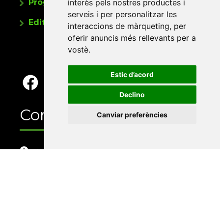
interès pels nostres productes i
Programa de publicacions
serveis i per personalitzar les
Editorials universitàries a Twitter
interaccions de màrqueting
,
per
oferir anuncis més rellevants per a
vostè
.
Estic d’acord
Declino
Contacte
Canviar preferències
Xarxa Vives d'Universitats
Edifici Àgora
Universitat Jaume I, local 10
Av. de Vicent Sos Baynat, s/n
12071 Castelló de la Plana