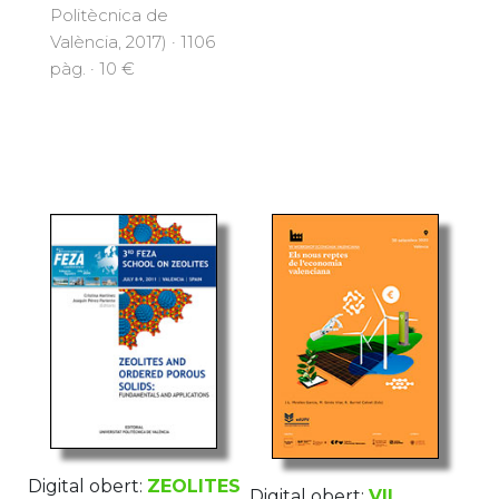
Politècnica de
València, 2017) · 1106
pàg. · 10 €
Digital obert:
ZEOLITES
Digital obert:
VII