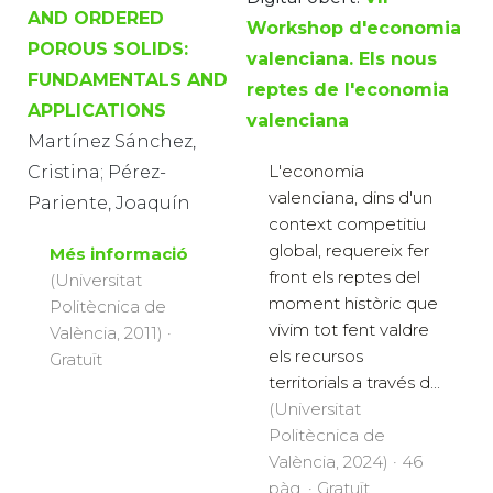
AND ORDERED
Workshop d'economia
POROUS SOLIDS:
valenciana. Els nous
FUNDAMENTALS AND
reptes de l'economia
APPLICATIONS
valenciana
Martínez Sánchez,
L'economia
Cristina; Pérez-
valenciana, dins d'un
Pariente, Joaquín
context competitiu
global, requereix fer
Més informació
front els reptes del
(Universitat
moment històric que
Politècnica de
vivim tot fent valdre
València, 2011) ·
els recursos
Gratuït
territorials a través d...
(Universitat
Politècnica de
València, 2024) · 46
pàg. · Gratuït