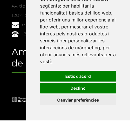
següents:
per habilitar la
Av. de Vicent Sos Baynat, s/n
funcionalitat bàsica del lloc web
,
12071 Castelló de la Plana
per oferir una millor experiència al
e-buc@vives.org
lloc web
,
per mesurar el vostre
interès pels nostres productes i
+34 964 72 89 93
serveis i per personalitzar les
interaccions de màrqueting
,
per
Amb el suport
oferir anuncis més rellevants per a
de
vostè
.
Estic d’acord
Declino
Canviar preferències