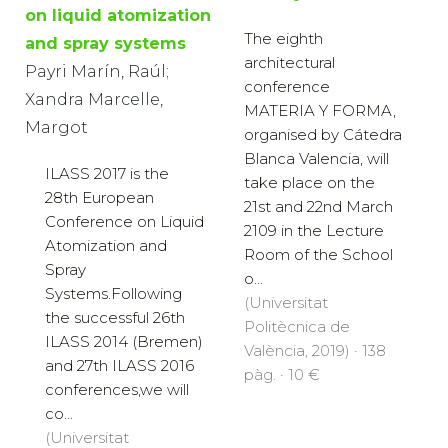
on liquid atomization
The eighth
and spray systems
architectural
Payri Marín, Raúl;
conference
Xandra Marcelle,
MATERIA Y FORMA,
Margot
organised by Cátedra
Blanca Valencia, will
ILASS 2017 is the
take place on the
28th European
21st and 22nd March
Conference on Liquid
2109 in the Lecture
Atomization and
Room of the School
Spray
o...
Systems.Following
(Universitat
the successful 26th
Politècnica de
ILASS 2014 (Bremen)
València, 2019) · 138
and 27th ILASS 2016
pàg. · 10 €
conferences,we will
co...
(Universitat