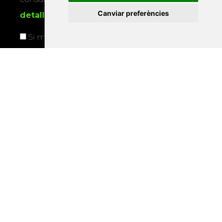
Canviar preferències
detallada sobre protecció de dades
.
Si marqueu aquesta casella, consentiu que
utilitzem les vostres dades per a enviar-vos
informació sobre els actes i activitats que
organitza la Xarxa Vives.
Enllaços
Programa de publicacions
Editorials universitàries a Twitter