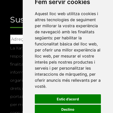
Fem servir cookies
Aquest lloc web utilitza cookies i
Suscriu-te
altres tecnologies de seguiment
per millorar la vostra experiència
de navegació amb les finalitats
següents:
per habilitar la
funcionalitat bàsica del lloc web
,
La Xarxa Vives d’Universitats, com a
per oferir una millor experiència al
lloc web
,
per mesurar el vostre
responsable, tractarà les vostres dades amb la
interès pels nostres productes i
finalitat de gestionar la vostra subscripció i
serveis i per personalitzar les
informar-vos dels actes i activitats que
interaccions de màrqueting
,
per
oferir anuncis més rellevants per a
organitza la Xarxa Vives. Podeu exercir els
vostè
.
drets d’accés, rectificació, supressió,
portabilitat, limitació o oposició al tractament
Estic d’acord
per mitjans físics o electrònics. Podeu
Declino
consultar la
informació addicional i