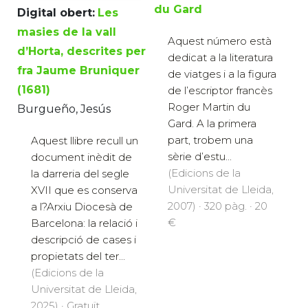
du Gard
Digital obert:
Les
masies de la vall
Aquest número està
d’Horta, descrites per
dedicat a la literatura
fra Jaume Bruniquer
de viatges i a la figura
(1681)
de l’escriptor francès
Roger Martin du
Burgueño, Jesús
Gard. A la primera
part, trobem una
Aquest llibre recull un
sèrie d’estu...
document inèdit de
(Edicions de la
la darreria del segle
Universitat de Lleida,
XVII que es conserva
2007) · 320 pàg. · 20
a l?Arxiu Diocesà de
€
Barcelona: la relació i
descripció de cases i
propietats del ter...
(Edicions de la
Universitat de Lleida,
2025) · Gratuït