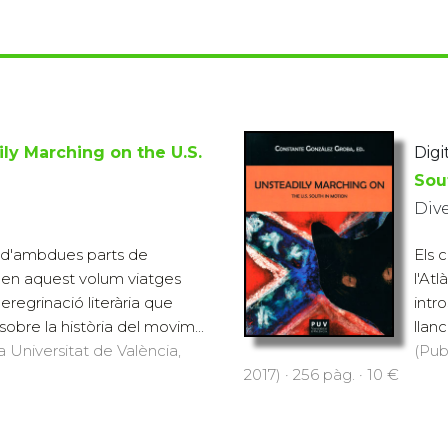
ly Marching on the U.S.
Digit
Sou
Div
s d'ambdues parts de
Els 
n en aquest volum viatges
l'At
eregrinació literària que
intr
sobre la història del movim...
llan
a Universitat de València,
(Pub
2017) · 256 pàg. · 10 €