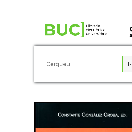
Actualitza les preferències de les cookies
To