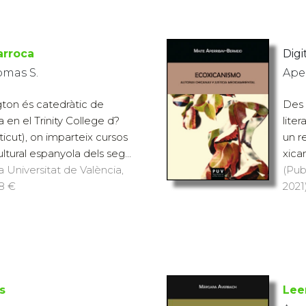
Barroca
Digit
omas S.
Ape
ton és catedràtic de
Des 
a en el Trinity College d?
lite
icut), on imparteix cursos
un r
ultural espanyola dels seg...
xica
a Universitat de València,
(Pub
18 €
2021
s
Lee