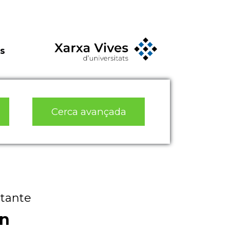
s
Cerca avançada
stante
On