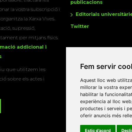
publicacions
nar la vostra subscripció i
Editorials universitàri
 organitza la Xarxa Vives.
Twitter
cació, supressió,
actament per mitjans físics
rmació addicional i
s
.
Fem servir coo
u que utilitzem les
ió sobre els actes i
Aquest lloc web utilitz
millorar la vostra expe
habilitar la funcionalit
experiència al lloc web
productes i serveis i p
oferir anuncis més rell
Estic d’acord
Decl