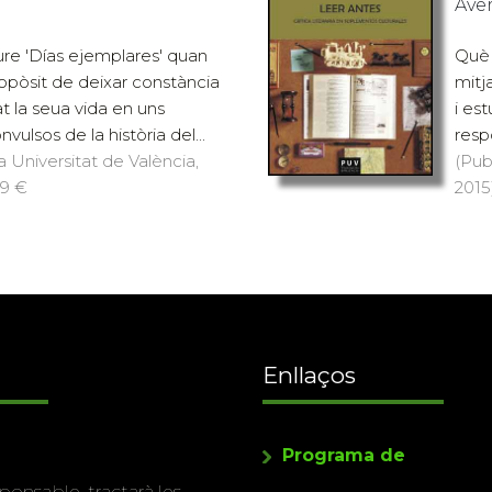
Ave
re 'Días ejemplares' quan
Què a
ropòsit de deixar constància
mitj
t la seua vida en uns
i es
lsos de la història del...
resp
a Universitat de València,
(Pub
19 €
2015)
Enllaços
Programa de
ponsable, tractarà les