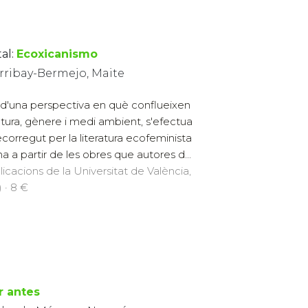
al:
Ecoxicanismo
rribay-Bermejo, Maite
d'una perspectiva en què conflueixen
ratura, gènere i medi ambient, s'efectua
ecorregut per la literatura ecofeminista
na a partir de les obres que autores d...
licacions de la Universitat de València,
) · 8 €
r antes