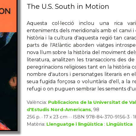
The U.S. South in Motion
Aquesta col·lecció inclou una rica var
enteniments dels meridionals amb el canvi i el
història i la cultura d'aquesta regió tan cara
parts de l'Atlàntic aborden viatges introspec
nova llum sobre la història del moviment dels d
literatura, analitzen les transaccions des de
peregrinacions religioses tant en la història
nombre d'autors i personatges literaris en el
seua fugida forçosa o voluntària d'ell, a la 
refugi o on puguen sembrar les sements d'un 
València:
Publicacions de la Universitat de Va
d'Estudis Nord-Americans
, 98
256 p. · 17 x 23 cm · · ISBN 978-84-370-9156-3 · 1
Matèria:
Llenguatge i lingüística
:
Lingüística