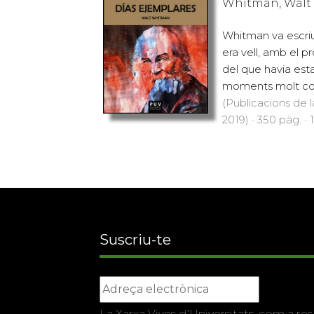
Whitman, Walt
Whitman va escriu
era vell, amb el p
del que havia esta
moments molt convu
(Publicacions de l
2019) · 350 pàg. · 
Suscriu-te
La Xarxa Vives d’Universitats, com a res