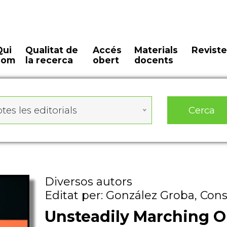
Qui
Qualitat de
Accés
Materials
Reviste
som
la recerca
obert
docents
Cerca
tes les editorials
Diversos autors
Editat per: González Groba, Con
Unsteadily Marching 