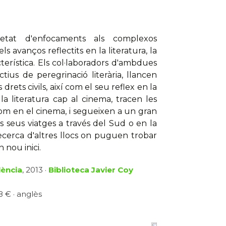
ietat d'enfocaments als complexos
s avanços reflectits en la literatura, la
cterística. Els col·laboradors d'ambdues
tius de peregrinació literària, llancen
rets civils, així com el seu reflex en la
 la literatura cap al cinema, tracen les
 com en el cinema, i segueixen a un gran
s seus viatges a través del Sud o en la
recerca d'altres llocs on puguen trobar
nou inici.
lència
, 2013 ·
Biblioteca Javier Coy
8 € · anglès