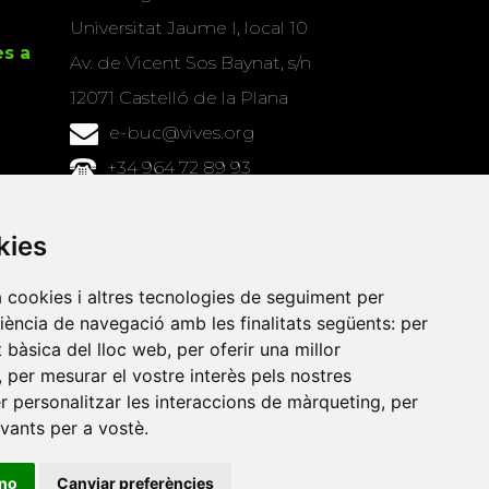
Universitat Jaume I, local 10
es a
Av. de Vicent Sos Baynat, s/n
12071 Castelló de la Plana
e-buc@vives.org
+34 964 72 89 93
Amb el suport
kies
de
a cookies i altres tecnologies de seguiment per
riència de navegació amb les finalitats següents:
per
at bàsica del lloc web
,
per oferir una millor
,
per mesurar el vostre interès pels nostres
er personalitzar les interaccions de màrqueting
,
per
evants per a vostè
.
ino
Canviar preferències