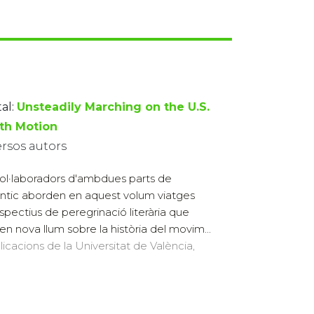
al:
Unsteadily Marching on the U.S.
th Motion
ersos autors
col·laboradors d'ambdues parts de
làntic aborden en aquest volum viatges
ospectius de peregrinació literària que
cen nova llum sobre la història del movim...
licacions de la Universitat de València,