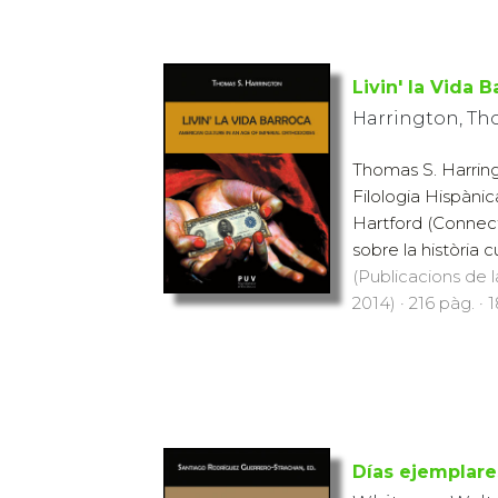
Livin' la Vida 
Harrington, Th
Thomas S. Harring
Filologia Hispànic
Hartford (Connect
sobre la història c
(Publicacions de l
2014) · 216 pàg. · 
Días ejemplare