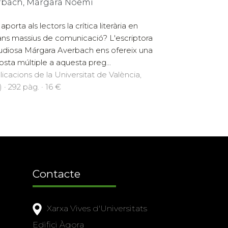
rbach, Márgara Noemí
porta als lectors la crítica literària en
ans massius de comunicació? L'escriptora
tudiosa Márgara Averbach ens ofereix una
osta múltiple a aquesta preg...
licacions de la Universitat de València,
 · 292 pàg. · 16 €
Contacte
Xarxa Vives d'Universitats
Edifici Àgora