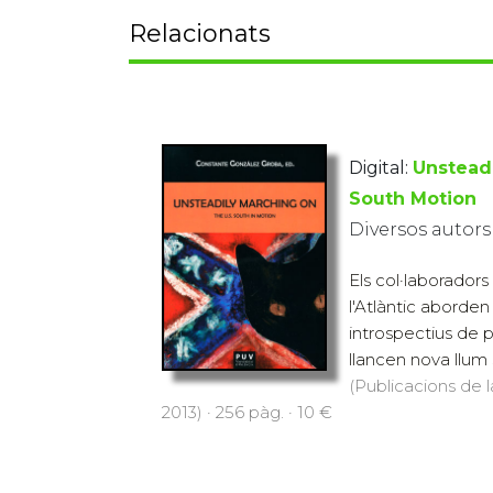
Relacionats
Digital:
Unsteadi
South Motion
Diversos autors
Els col·laborador
l'Atlàntic aborde
introspectius de p
llancen nova llum 
(Publicacions de l
2013) · 256 pàg. · 10 €