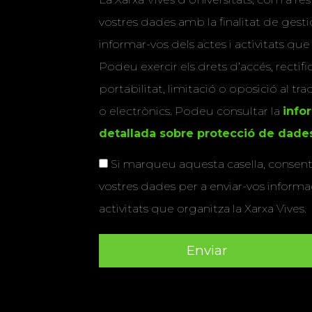
vostres dades amb la finalitat de gestio
informar-vos dels actes i activitats que
Podeu exercir els drets d’accés, rectifi
portabilitat, limitació o oposició al tr
o electrònics. Podeu consultar la
info
detallada sobre protecció de dade
Si marqueu aquesta casella, consenti
vostres dades per a enviar-vos informac
activitats que organitza la Xarxa Vives.