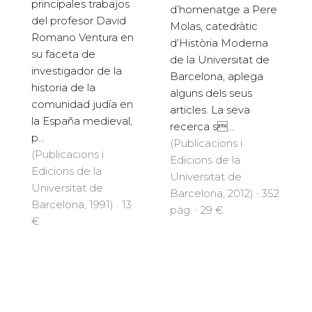
principales trabajos
d’homenatge a Pere
del profesor David
Molas, catedràtic
Romano Ventura en
d’Història Moderna
su faceta de
de la Universitat de
investigador de la
Barcelona, aplega
historia de la
alguns dels seus
comunidad judía en
articles. La seva
la España medieval,
recerca s...
p...
(Publicacions i
(Publicacions i
Edicions de la
Edicions de la
Universitat de
Universitat de
Barcelona, 2012) · 352
Barcelona, 1991) · 13
pàg. · 29 €
€