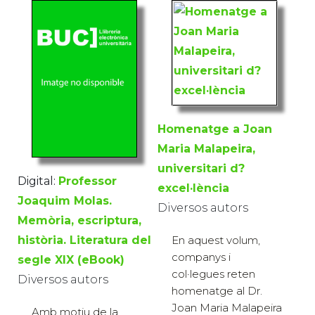
Homenatge a Joan
Maria Malapeira,
universitari d?
Digital:
Professor
excel·lència
Joaquim Molas.
Diversos autors
Memòria, escriptura,
història. Literatura del
En aquest volum,
companys i
segle XIX (eBook)
col·legues reten
Diversos autors
homenatge al Dr.
Joan Maria Malapeira
Amb motiu de la