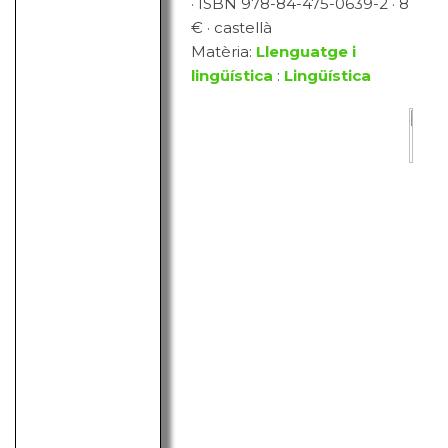
· ISBN 978-84-475-0639-2 · 8
€ · castellà
Matèria:
Llenguatge i
lingüística
:
Lingüística