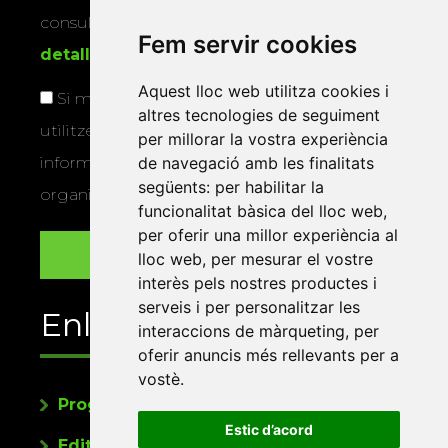
consultar la
informació addicional i
Fem servir cookies
detallada sobre protecció de dades
.
Aquest lloc web utilitza cookies i
Si marqueu aquesta casella, consentiu que
altres tecnologies de seguiment
utilitzem les vostres dades per a enviar-vos
per millorar la vostra experiència
informació sobre els actes i activitats que
de navegació amb les finalitats
següents:
per habilitar la
organitza la Xarxa Vives.
funcionalitat bàsica del lloc web
,
per oferir una millor experiència al
lloc web
,
per mesurar el vostre
interès pels nostres productes i
serveis i per personalitzar les
Enllaços
interaccions de màrqueting
,
per
oferir anuncis més rellevants per a
vostè
.
Programa de publicacions
Estic d’acord
Editorials universitàries a Twitter