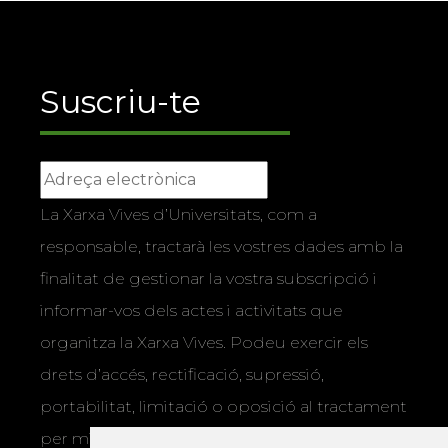
Suscriu-te
La Xarxa Vives d’Universitats, com a
responsable, tractarà les vostres dades amb la
finalitat de gestionar la vostra subscripció i
informar-vos dels actes i activitats que
organitza la Xarxa Vives. Podeu exercir els
drets d’accés, rectificació, supressió,
portabilitat, limitació o oposició al tractament
per mitjans físics o electrònics. Podeu