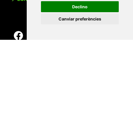
Declino
Canviar preferències
Contacte
Xarxa Vives d'Universitats
Edifici Àgora
Universitat Jaume I, local 10
Av. de Vicent Sos Baynat, s/n
12071 Castelló de la Plana
e-buc@vives.org