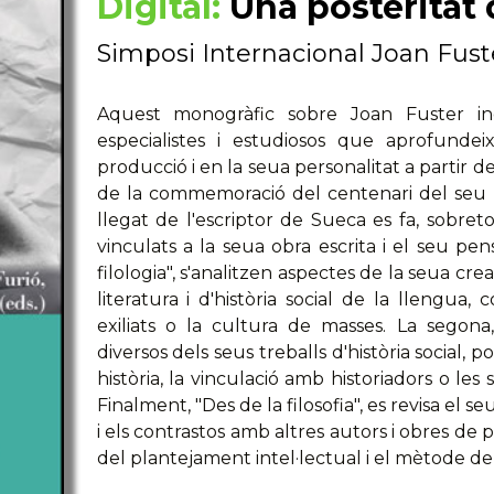
Digital:
Una posteritat
Simposi Internacional Joan Fust
Aquest monogràfic sobre Joan Fuster inc
especialistes i estudiosos que aprofundeix
producció i en la seua personalitat a partir 
de la commemoració del centenari del seu n
llegat de l'escriptor de Sueca es fa, sobret
vinculats a la seua obra escrita i el seu pe
filologia", s'analitzen aspectes de la seua creac
literatura i d'història social de la llengua,
exiliats o la cultura de masses. La segona
diversos dels seus treballs d'història social, p
història, la vinculació amb historiadors o les
Finalment, "Des de la filosofia", es revisa el
i els contrastos amb altres autors i obres de 
del plantejament intel·lectual i el mètode dels