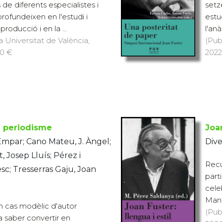
de diferents especialistes i
setz
rofundeixen en l'estudi i
estu
 producció i en la ...
l'anà
a Universitat de València,
(Pub
20 €
2022)
el periodisme
Joan
Empar; Cano Mateu, J. Àngel;
Dive
Josep Lluís; Pérez i
Recu
c; Tresserras Gaju, Joan
part
cele
Manu
n cas modèlic d'autor
(Pub
a saber convertir en