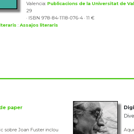
Valencia:
Publicacions de la Universitat de Va
29
· ISBN 978-84-1118-076-4 · 11 €
iteraris
:
Assajos literaris
 de paper
Digi
Dive
c sobre Joan Fuster inclou
Aque