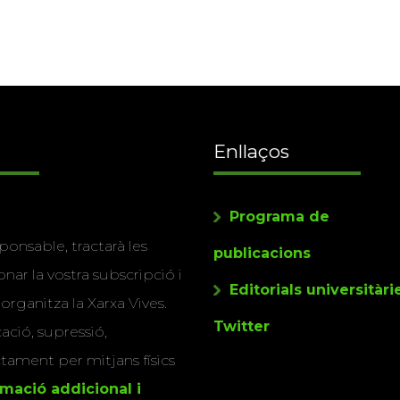
Enllaços
Programa de
ponsable, tractarà les
publicacions
nar la vostra subscripció i
Editorials universitàri
 organitza la Xarxa Vives.
Twitter
cació, supressió,
actament per mitjans físics
rmació addicional i