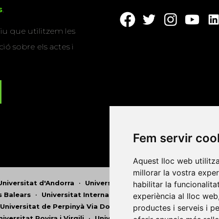
s
.
u que utilitzem les
ió sobre els actes i
Fem servir coo
Aquest lloc web utilitz
millorar la vostra expe
Universitat d'Andorra
•
Universitat Autònoma de Barcelona
habilitar la funcionalit
es Balears
•
Universitat Internacional de Catalunya
•
Univers
experiència al lloc web
Universitat de Perpinyà Via Domitia
•
Universitat Politècni
productes i serveis i p
niversitat Rovira i Virgili
•
Universitat de Sàsser
•
Universita