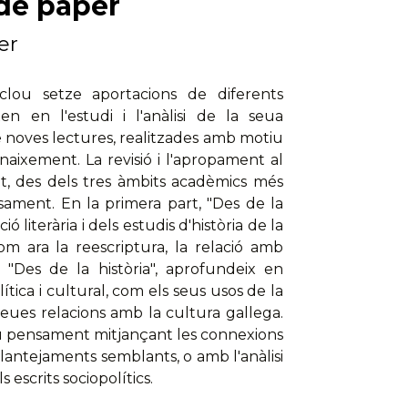
 de paper
er
lou setze aportacions de diferents
en en l'estudi i l'anàlisi de la seua
de noves lectures, realitzades amb motiu
aixement. La revisió i l'apropament al
ot, des dels tres àmbits acadèmics més
nsament. En la primera part, "Des de la
ió literària i dels estudis d'història de la
 com ara la reescriptura, la relació amb
, "Des de la història", aprofundeix en
olítica i cultural, com els seus usos de la
 seues relacions amb la cultura gallega.
 seu pensament mitjançant les connexions
plantejaments semblants, o amb l'anàlisi
 escrits sociopolítics.