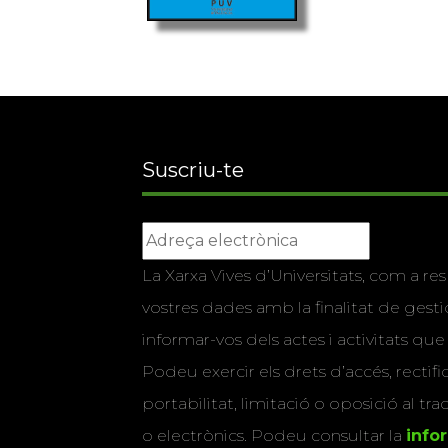
Suscriu-te
La Xarxa Vives d’Universitats, com a res
vostres dades amb la finalitat de gestio
informar-vos dels actes i activitats que
Podeu exercir els drets d’accés, rectifi
portabilitat, limitació o oposició al tr
o electrònics. Podeu consultar la
info