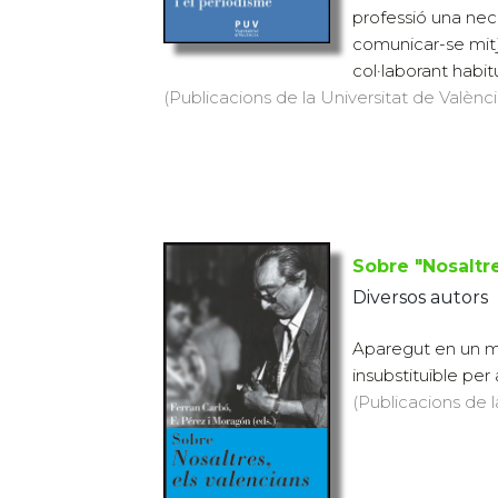
professió una nec
comunicar-se mitj
col·laborant habitu
(Publicacions de la Universitat de València
Sobre "Nosaltre
Diversos autors
Aparegut en un mo
insubstituïble per 
(Publicacions de l