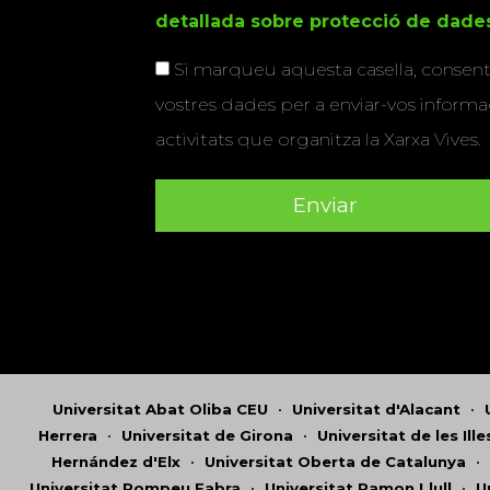
detallada sobre protecció de dade
Si marqueu aquesta casella, consenti
vostres dades per a enviar-vos informac
activitats que organitza la Xarxa Vives.
Universitat Abat Oliba CEU
•
Universitat d'Alacant
•
Herrera
•
Universitat de Girona
•
Universitat de les Ill
Hernández d'Elx
•
Universitat Oberta de Catalunya
•
Universitat Pompeu Fabra
•
Universitat Ramon Llull
•
U