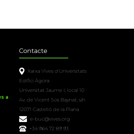
Contacte
Xarxa Vives d'Universitats
Edifici Àgora
Universitat Jaume I, local 10
es a
Av. de Vicent Sos Baynat, s/n
12071 Castelló de la Plana
e-buc@vives.org
+34 964 72 89 93