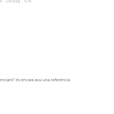
) · 128 pàg. · 10 €
encians" és encara avui una referència