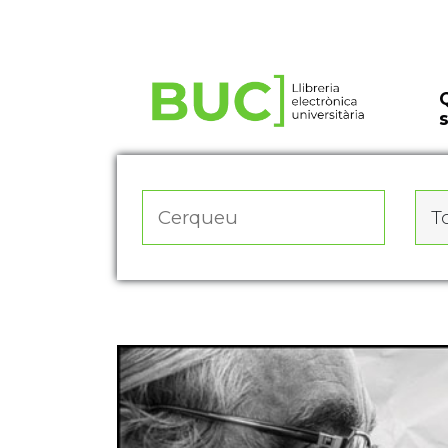
Actualitza les preferències de les cookies
To