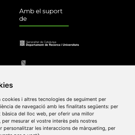
Amb el suport
de
kies
a cookies i altres tecnologies de seguiment per
riència de navegació amb les finalitats següents:
per
•
Universitat de Barcelona
•
Universitat CEU Cardenal
at bàsica del lloc web
,
per oferir una millor
itat Jaume I
•
Universitat de Lleida
•
Universitat Miguel
,
per mesurar el vostre interès pels nostres
ca de Catalunya
•
Universitat Politècnica de València
•
er personalitzar les interaccions de màrqueting
,
per
t de València
•
Universitat de Vic - Universitat Central de