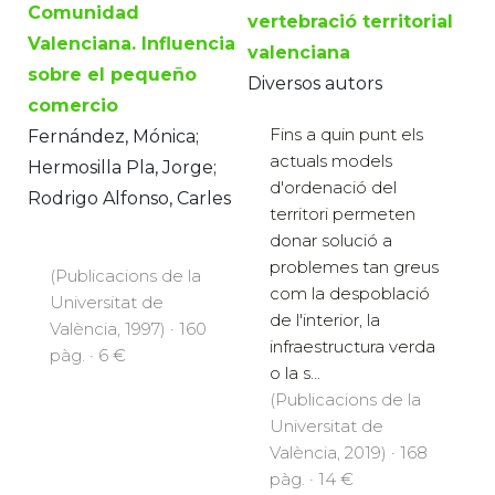
Comunidad
vertebració territorial
Valenciana. Influencia
valenciana
sobre el pequeño
Diversos autors
comercio
Fins a quin punt els
Fernández, Mónica;
actuals models
Hermosilla Pla, Jorge;
d'ordenació del
Rodrigo Alfonso, Carles
territori permeten
donar solució a
problemes tan greus
(Publicacions de la
com la despoblació
Universitat de
de l'interior, la
València, 1997) · 160
infraestructura verda
pàg. · 6 €
o la s...
(Publicacions de la
Universitat de
València, 2019) · 168
pàg. · 14 €