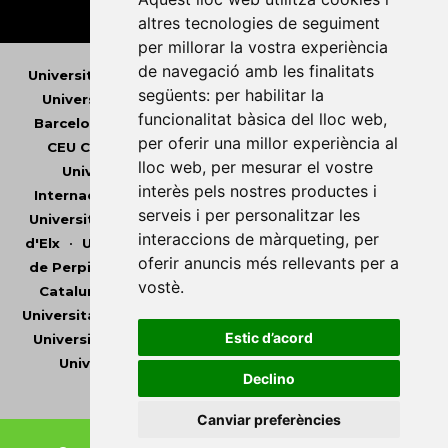
altres tecnologies de seguiment
per millorar la vostra experiència
de navegació amb les finalitats
Universitat Abat Oliba CEU
•
Universitat d'Alacant
•
següents:
per habilitar la
Universitat d'Andorra
•
Universitat Autònoma de
funcionalitat bàsica del lloc web
,
Barcelona
•
Universitat de Barcelona
•
Universitat
per oferir una millor experiència al
CEU Cardenal Herrera
•
Universitat de Girona
•
lloc web
,
per mesurar el vostre
Universitat de les Illes Balears
•
Universitat
interès pels nostres productes i
Internacional de Catalunya
•
Universitat Jaume I
•
serveis i per personalitzar les
Universitat de Lleida
•
Universitat Miguel Hernández
interaccions de màrqueting
,
per
d'Elx
•
Universitat Oberta de Catalunya
•
Universitat
oferir anuncis més rellevants per a
de Perpinyà Via Domitia
•
Universitat Politècnica de
vostè
.
Catalunya
•
Universitat Politècnica de València
•
Universitat Pompeu Fabra
•
Universitat Ramon Llull
•
Estic d’acord
Universitat Rovira i Virgili
•
Universitat de Sàsser
•
Universitat de València
•
Universitat de Vic -
Declino
Universitat Central de Catalunya
Canviar preferències