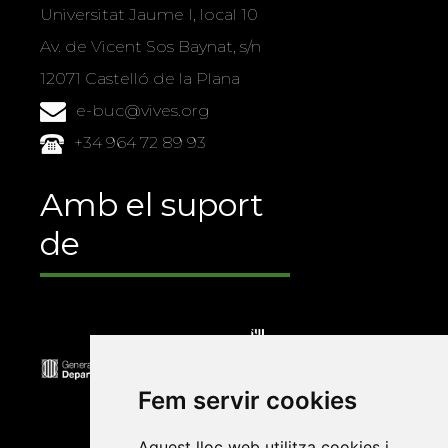
Universitat Jaume I, local 10
Av. de Vicent Sos Baynat, s/n
12071 Castelló de la Plana
e-buc@vives.org
+34 964 72 89 93
Amb el suport
de
Fem servir cookies
Aquest lloc web utilitza cookies i