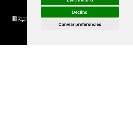
Declino
Canviar preferències
Universitat Abat Oliba CEU
•
Universitat d'Alacant
•
Universitat d'Andorra
•
Universitat Autònoma de
Barcelona
•
Universitat de Barcelona
•
Universitat
CEU Cardenal Herrera
•
Universitat de Girona
•
Universitat de les Illes Balears
•
Universitat
Internacional de Catalunya
•
Universitat Jaume I
•
Universitat de Lleida
•
Universitat Miguel Hernández
d'Elx
•
Universitat Oberta de Catalunya
•
Universitat
de Perpinyà Via Domitia
•
Universitat Politècnica de
Catalunya
•
Universitat Politècnica de València
•