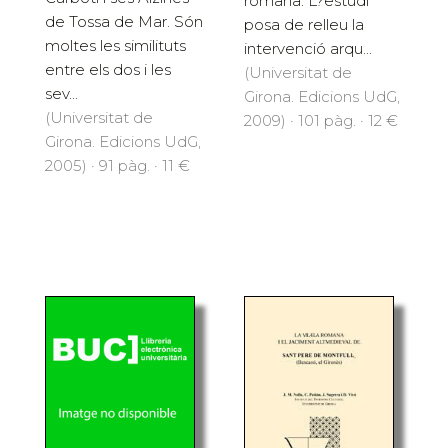
romana. L?estudi
de Tossa de Mar. Són
posa de relleu la
moltes les similituts
intervenció arqu...
entre els dos i les
(Universitat de
sev...
Girona. Edicions UdG,
(Universitat de
2009) · 101 pàg. · 12 €
Girona. Edicions UdG,
2005) · 91 pàg. · 11 €