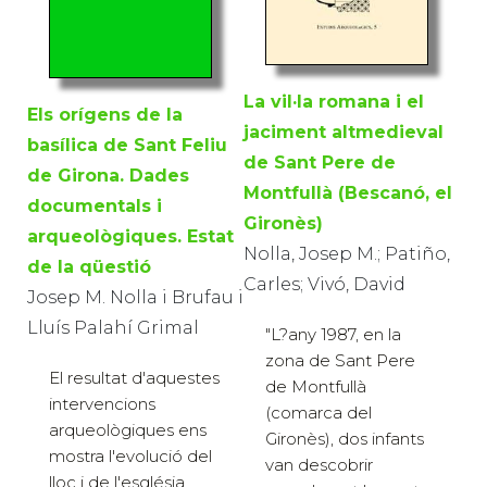
La vil·la romana i el
Els orígens de la
jaciment altmedieval
basílica de Sant Feliu
de Sant Pere de
de Girona. Dades
Montfullà (Bescanó, el
documentals i
Gironès)
arqueològiques. Estat
Nolla, Josep M.; Patiño,
de la qüestió
Carles; Vivó, David
Josep M. Nolla i Brufau i
Lluís Palahí Grimal
"L?any 1987, en la
zona de Sant Pere
El resultat d'aquestes
de Montfullà
intervencions
(comarca del
arqueològiques ens
Gironès), dos infants
mostra l'evolució del
van descobrir
lloc i de l'església.