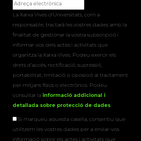
La Xarxa Vives d’Universitats, com a
responsable, tractarà les vostres dades amb la
finalitat de gestionar la vostra subscripció i
informar-vos dels actes i activitats que
organitza la Xarxa Vives. Podeu exercir els
drets d’accés, rectificació, supressió,
portabilitat, limitació o oposició al tractament
per mitjans físics o electrònics. Podeu
consultar la
informació addicional i
detallada sobre protecció de dades
.
Si marqueu aquesta casella, consentiu que
utilitzem les vostres dades per a enviar-vos
informació sobre els actes i activitats que