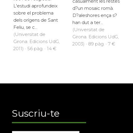
casualment les restes
L'estudi aprofundeix
d?un mosaic romà.
sobre el problema
D?aleshores ença s?
dels orígens de Sant
han dut a ter...
Feliu, se c...
(Universitat de
(Universitat de
Girona. Edicions UdG,
Girona. Edicions UdG,
2003) · 89 pàg. · 7 €
2011) · 56 pàg. · 14 €
Suscriu-te