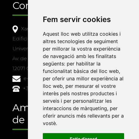
Contacte
Fem servir cookies
Xarxa Vives d'Universitats
Aquest lloc web utilitza cookies i
Edifici Àgora
altres tecnologies de seguiment
per millorar la vostra experiència
Universitat Jaume I, local 10
de navegació amb les finalitats
Av. de Vicent Sos Baynat, s/n
següents:
per habilitar la
12071 Castelló de la Plana
funcionalitat bàsica del lloc web
,
per oferir una millor experiència al
e-buc@vives.org
lloc web
,
per mesurar el vostre
+34 964 72 89 93
interès pels nostres productes i
serveis i per personalitzar les
Amb el suport
interaccions de màrqueting
,
per
oferir anuncis més rellevants per a
de
vostè
.
Estic d’acord