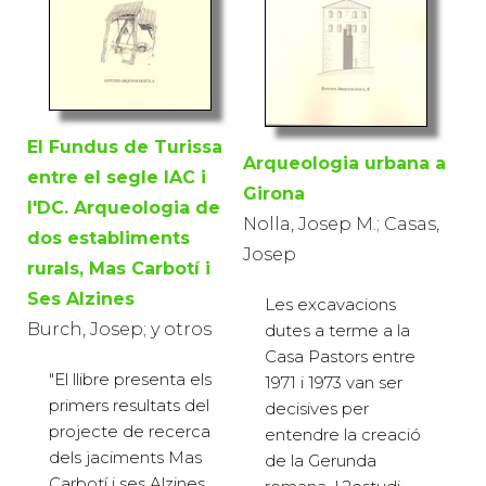
El Fundus de Turissa
Arqueologia urbana a
entre el segle IAC i
Girona
l'DC. Arqueologia de
Nolla, Josep M.; Casas,
dos establiments
Josep
rurals, Mas Carbotí i
Ses Alzines
Les excavacions
Burch, Josep; y otros
dutes a terme a la
Casa Pastors entre
"El llibre presenta els
1971 i 1973 van ser
primers resultats del
decisives per
projecte de recerca
entendre la creació
dels jaciments Mas
de la Gerunda
Carbotí i ses Alzines