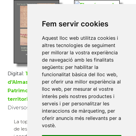
Fem servir cookies
Aquest lloc web utilitza cookies i
altres tecnologies de seguiment
per millorar la vostra experiència
Digital:
Els orígens de
de navegació amb les finalitats
la vila d'Almassora.
següents:
per habilitar la
Nous documents,
Digital:
Toponímia
funcionalitat bàsica del lloc web
,
noves visions.
per oferir una millor experiència al
d'Almassora.
lloc web
,
per mesurar el vostre
Diversos autors
Patrimoni, paisatge i
interès pels nostres productes i
territori
serveis i per personalitzar les
Aquesta publicació fa
Diversos autors
interaccions de màrqueting
,
per
una revisió
oferir anuncis més rellevants per a
historiogràfica de
La toponímia és una
vostè
.
l'origen d'Almassora a
de les realitats socials
partir de noves