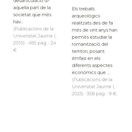
desarticulació d?
aquella part de la
Els treballs
societat que més
arqueològics
hav...
realitzats des de fa
(Publicacions de la
més de vint anys han
Universitat Jaume I,
permès estudiar la
2010) · 495 pàg. · 24
romanització del
€
territori, posant
èmfasi en els
diferents aspectes
econòmics que ...
(Publicacions de la
Universitat Jaume I,
2023) · 358 pàg. · 9 €