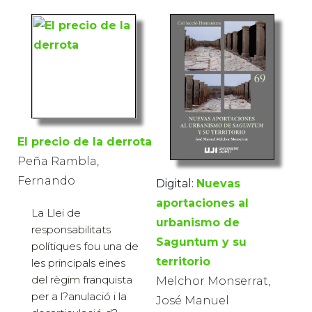
El precio de la derrota
Peña Rambla,
Fernando
Digital:
Nuevas
aportaciones al
La Llei de
urbanismo de
responsabilitats
Saguntum y su
polítiques fou una de
territorio
les principals eines
del règim franquista
Melchor Monserrat,
per a l?anulació i la
José Manuel