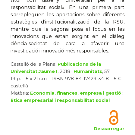
títol «Un disseny universitari per a la
responsabilitat social». En una primera part
s'arrepleguen les aportacions sobre diferents
estratègies d'institucionalització de la RSU,
mentre que la segona posa el focus en les
innovacions que estan sorgint en el diàleg
ciència-societat de cara a afavorir una
investigació i innovació més responsables.
Castelló de la Plana:
Publicacions de la
Universitat Jaume I
, 2018 ·
Humanitats
, 57
19 p. · 15 x 21 cm · · ISBN 978-84-17429-34-8 · 15 € ·
castellà
Matèria:
Economia, finances, empresa i gestió
:
Ètica empresarial i responsabilitat social
Descarregar