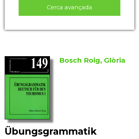
Cerca avançada
Bosch Roig, Glòria
Übungsgrammatik