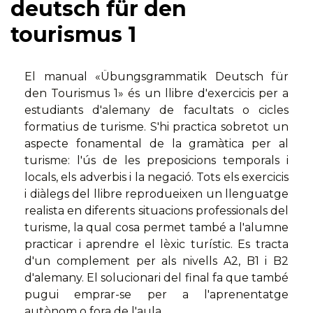
deutsch für den
tourismus 1
El manual «Übungsgrammatik Deutsch für
den Tourismus 1» és un llibre d'exercicis per a
estudiants d'alemany de facultats o cicles
formatius de turisme. S'hi practica sobretot un
aspecte fonamental de la gramàtica per al
turisme: l'ús de les preposicions temporals i
locals, els adverbis i la negació. Tots els exercicis
i diàlegs del llibre reprodueixen un llenguatge
realista en diferents situacions professionals del
turisme, la qual cosa permet també a l'alumne
practicar i aprendre el lèxic turístic. Es tracta
d'un complement per als nivells A2, B1 i B2
d'alemany. El solucionari del final fa que també
pugui emprar-se per a l'aprenentatge
autònom o fora de l'aula.