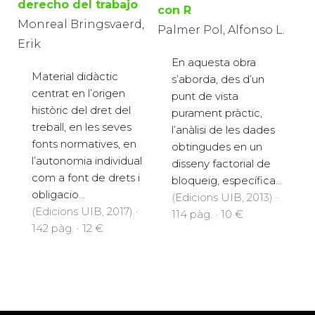
derecho del trabajo
con R
Monreal Bringsvaerd,
Palmer Pol, Alfonso L.
Erik
En aquesta obra
Material didàctic
s’aborda, des d’un
centrat en l’origen
punt de vista
històric del dret del
purament pràctic,
treball, en les seves
l’anàlisi de les dades
fonts normatives, en
obtingudes en un
l’autonomia individual
disseny factorial de
com a font de drets i
bloqueig, específica...
obligacio...
(Edicions UIB, 2013) ·
(Edicions UIB, 2017) ·
114 pàg. · 10 €
142 pàg. · 12 €