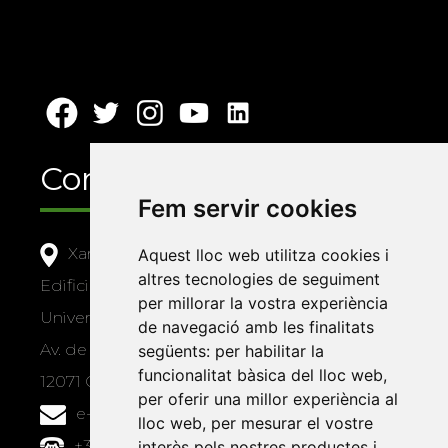
Contacte
Fem servir cookies
Xarxa Vives d'Universitats
Aquest lloc web utilitza cookies i
altres tecnologies de seguiment
Edifici Àgora
per millorar la vostra experiència
Universitat Jaume I, local 10
de navegació amb les finalitats
Av. de Vicent Sos Baynat, s/n
següents:
per habilitar la
funcionalitat bàsica del lloc web
,
12071 Castelló de la Plana
per oferir una millor experiència al
e-buc@vives.org
lloc web
,
per mesurar el vostre
+34 964 72 89 93
interès pels nostres productes i