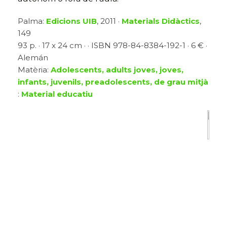
Palma:
Edicions UIB
, 2011 ·
Materials Didàctics
,
149
93 p. · 17 x 24 cm · · ISBN 978-84-8384-192-1 · 6 € ·
Alemán
Matèria:
Adolescents, adults joves, joves,
infants, juvenils, preadolescents, de grau mitjà
:
Material educatiu