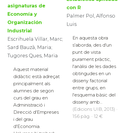
asignaturas de
con R
Economía y
Palmer Pol, Alfonso
Organización
Luis
Industrial
En aquesta obra
Escrihuela Villar, Marc;
s'aborda, des d'un
Sard Bauzà, Maria;
punt de vista
Tugores Ques, Maria
purament pràctic,
l'anàlisi de les dades
Aquest material
obtingudes en un
didàctic està adreçat
disseny factorial
principalment als
entre grups, en
alumnes de segon
l'esquema bàsic del
curs del grau en
disseny amb...
Administració i
(Edicions UIB, 2013) ·
Direcció d'Empreses
156 pàg. · 12 €
i del grau
d'Economia.