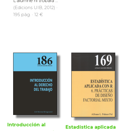
L'alumne hi trobarà ...
(Edicions UIB, 2012) ·
195 pàg. · 12 €
Introducción al
Estadística aplicada