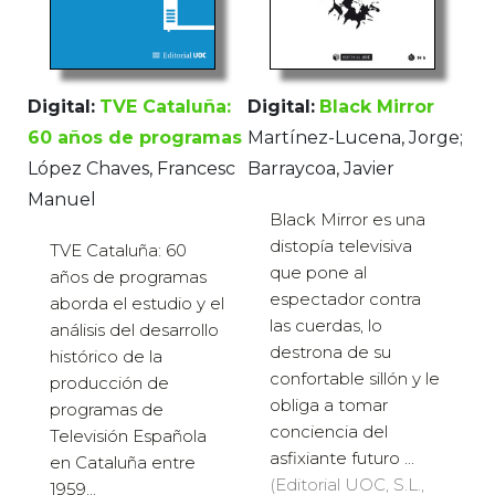
Digital:
Black Mirror
Digital:
TVE Cataluña:
Martínez-Lucena, Jorge;
60 años de programas
Barraycoa, Javier
López Chaves, Francesc
Manuel
Black Mirror es una
distopía televisiva
TVE Cataluña: 60
que pone al
años de programas
espectador contra
aborda el estudio y el
las cuerdas, lo
análisis del desarrollo
destrona de su
histórico de la
confortable sillón y le
producción de
obliga a tomar
programas de
conciencia del
Televisión Española
asfixiante futuro ...
en Cataluña entre
(Editorial UOC, S.L.,
1959...