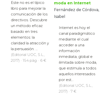
Este no es el típico
moda en Internet
libro para mejorar la
Fernández de Córdova,
comunicación de los
Isabel
directivos. Descubre
un método eficaz
Internet es hoy el
basado en tres
canal paradigmático
elementos: la
mediante el cual
claridad la atracción y
acceder a una
la persuasión. ...
información
(Editorial UOC, S.L.,
inmediata, global e
2017) · 154 pàg. · 6 €
ilimitada sobre moda,
que estimula a todos
aquellos interesados
por est...
(Editorial UOC, S.L.,
2017) · 7 €