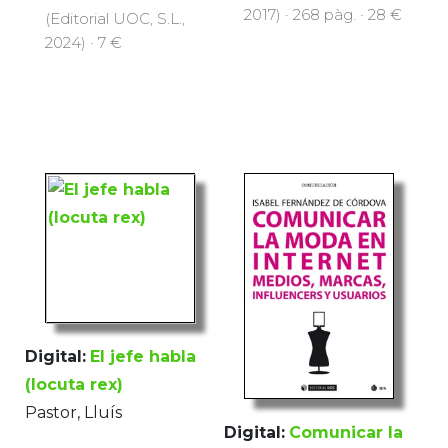
2017) · 268 pàg. · 28 €
(Editorial UOC, S.L.,
2024) · 7 €
Digital:
El jefe habla
(locuta rex)
Pastor, Lluís
Digital:
Comunicar la