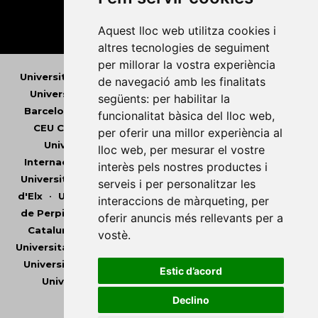
Aquest lloc web utilitza cookies i
altres tecnologies de seguiment
per millorar la vostra experiència
Universitat Abat Oliba CEU
•
Universitat d'Alacant
•
de navegació amb les finalitats
Universitat d'Andorra
•
Universitat Autònoma de
següents:
per habilitar la
Barcelona
•
Universitat de Barcelona
•
Universitat
funcionalitat bàsica del lloc web
,
CEU Cardenal Herrera
•
Universitat de Girona
•
per oferir una millor experiència al
Universitat de les Illes Balears
•
Universitat
lloc web
,
per mesurar el vostre
Internacional de Catalunya
•
Universitat Jaume I
•
interès pels nostres productes i
Universitat de Lleida
•
Universitat Miguel Hernández
serveis i per personalitzar les
d'Elx
•
Universitat Oberta de Catalunya
•
Universitat
interaccions de màrqueting
,
per
de Perpinyà Via Domitia
•
Universitat Politècnica de
oferir anuncis més rellevants per a
Catalunya
•
Universitat Politècnica de València
•
vostè
.
Universitat Pompeu Fabra
•
Universitat Ramon Llull
•
Universitat Rovira i Virgili
•
Universitat de Sàsser
•
Estic d’acord
Universitat de València
•
Universitat de Vic -
Universitat Central de Catalunya
Declino