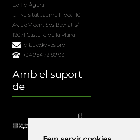
Edifici Àgora
Universitat Jaume I, local 10
Av. de Vicent Sos Baynat, s/n
12071 Castelló de la Plana
e-buc@vives.org
+34 964 72 89 93
Amb el suport
de
Fem servir cookies