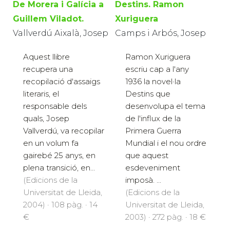
De Morera i Galícia a
Destins. Ramon
Guillem Viladot.
Xuriguera
Vallverdú Aixalà, Josep
Camps i Arbós, Josep
Aquest llibre
Ramon Xuriguera
recupera una
escriu cap a l'any
recopilació d'assaigs
1936 la novel·la
literaris, el
Destins que
responsable dels
desenvolupa el tema
quals, Josep
de l'influx de la
Vallverdú, va recopilar
Primera Guerra
en un volum fa
Mundial i el nou ordre
gairebé 25 anys, en
que aquest
plena transició, en...
esdeveniment
(Edicions de la
imposà. ...
Universitat de Lleida,
(Edicions de la
2004) · 108 pàg. · 14
Universitat de Lleida,
€
2003) · 272 pàg. · 18 €