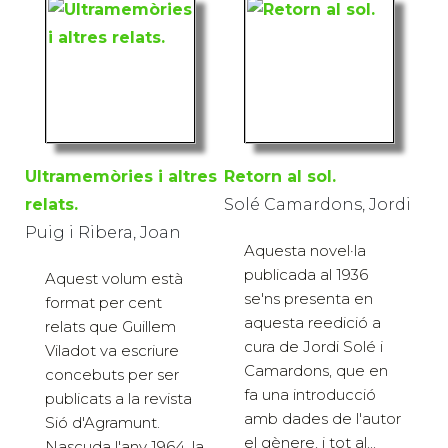
Ultramemòries i altres
Retorn al sol.
relats.
Solé Camardons, Jordi
Puig i Ribera, Joan
Aquesta novel·la
publicada al 1936
Aquest volum està
se'ns presenta en
format per cent
aquesta reedició a
relats que Guillem
cura de Jordi Solé i
Viladot va escriure
Camardons, que en
concebuts per ser
fa una introducció
publicats a la revista
amb dades de l'autor
Sió d'Agramunt.
el gènere, i tot al...
Nascuda l'any 1964, la