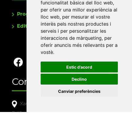
funcionalitat bàsica del lloc web
,
per oferir una millor experiència al
Programa de publicacions
lloc web
,
per mesurar el vostre
interès pels nostres productes i
Editorials universitàries a Twitter
serveis i per personalitzar les
interaccions de màrqueting
,
per
oferir anuncis més rellevants per a
vostè
.
Estic d’acord
Contacte
Declino
Canviar preferències
Xarxa Vives d'Universitats
Edifici Àgora
Universitat Jaume I, local 10
Av. de Vicent Sos Baynat, s/n