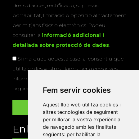
drets d’accés, rectificació, supressió,
portabilitat, limitació o oposició al tractament
per mitjans físics o electrònics. Podeu
consultar la
informació addicional i
detallada sobre protecció de dades
.
Si marqueu aquesta casella, consentiu que
utilitzem les vostres dades per a enviar-vos
informació sobre els actes i activitats que
organitza la Xarxa Vives.
Fem servir cookies
Aquest lloc web utilitza cookies i
altres tecnologies de seguiment
per millorar la vostra experiència
Enllaços
de navegació amb les finalitats
següents:
per habilitar la