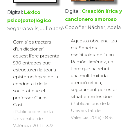
Digital:
Creación lírica y
Digital:
Léxico
cancionero amoroso
psico(pato)lógico
Codoñer Nácher, Adela
Segarra Valls, Julio José
Aquesta obra analitza
Com si es tractara
els 'Sonetos
d'un diccionari,
espirituales' de Juan
aquest llibre presenta
Ramón Jiménez, un
590 entrades que
llibre que ha rebut
estructuren la teoria
una molt limitada
epistemològica de la
atenció crítica,
conducta i de la
segurament per estar
societat que el
situat entre les due...
professor Carlos
(Publicacions de la
Casti...
Universitat de
(Publicacions de la
València, 2016) · 8 €
Universitat de
València, 2011) · 372