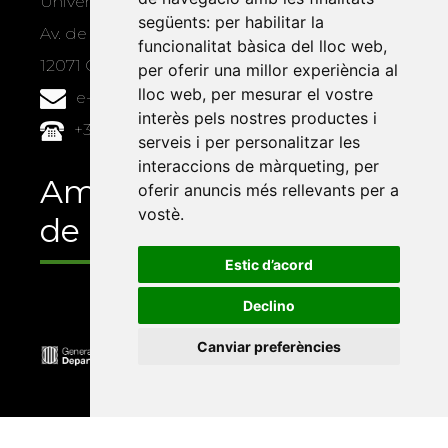
Universitat Jaume I, local 10
següents:
per habilitar la
Av. de Vicent Sos Baynat, s/n
funcionalitat bàsica del lloc web
,
12071 Castelló de la Plana
per oferir una millor experiència al
lloc web
,
per mesurar el vostre
e-buc@vives.org
interès pels nostres productes i
+34 964 72 89 93
serveis i per personalitzar les
interaccions de màrqueting
,
per
Amb el suport
oferir anuncis més rellevants per a
vostè
.
de
Estic d’acord
Declino
Canviar preferències