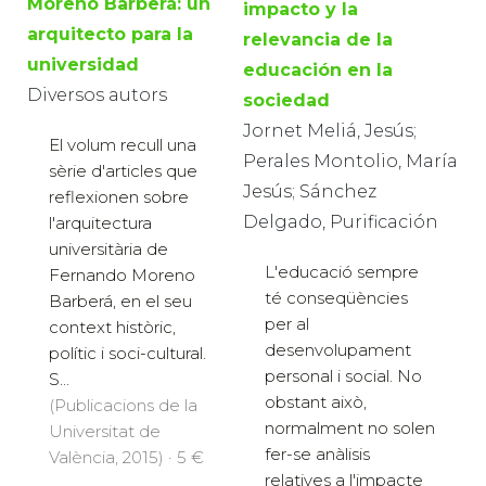
Moreno Barberá: un
impacto y la
arquitecto para la
relevancia de la
universidad
educación en la
Diversos autors
sociedad
Jornet Meliá, Jesús;
El volum recull una
Perales Montolio, María
sèrie d'articles que
Jesús; Sánchez
reflexionen sobre
Delgado, Purificación
l'arquitectura
universitària de
L'educació sempre
Fernando Moreno
té conseqüències
Barberá, en el seu
per al
context històric,
desenvolupament
polític i soci-cultural.
personal i social. No
S...
obstant això,
(Publicacions de la
normalment no solen
Universitat de
fer-se anàlisis
València, 2015) · 5 €
relatives a l'impacte