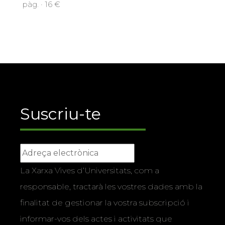
pàg. · 16 €
Suscriu-te
La Xarxa Vives d’Universitats, com a
responsable, tractarà les vostres dades amb la
finalitat de gestionar la vostra subscripció i
informar-vos dels actes i activitats que