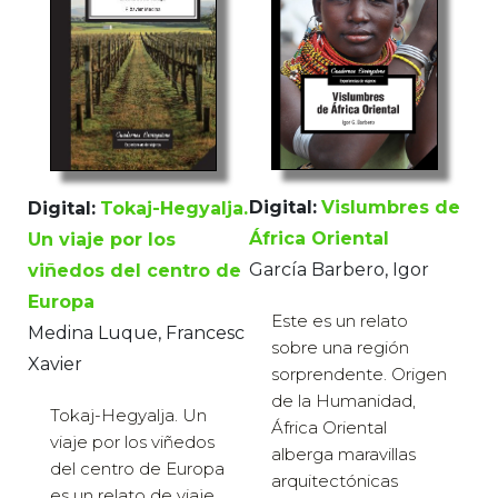
Digital:
Vislumbres de
Digital:
Tokaj-Hegyalja.
África Oriental
Un viaje por los
García Barbero, Igor
viñedos del centro de
Europa
Este es un relato
Medina Luque, Francesc
sobre una región
Xavier
sorprendente. Origen
de la Humanidad,
Tokaj-Hegyalja. Un
África Oriental
viaje por los viñedos
alberga maravillas
del centro de Europa
arquitectónicas
es un relato de viaje