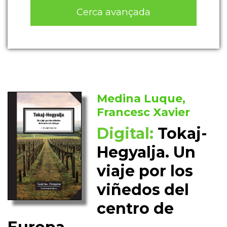
Cerca avançada
Medina Luque,
Francesc Xavier
Digital:
Tokaj-
Hegyalja. Un
viaje por los
viñedos del
centro de