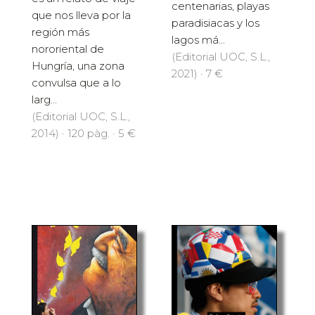
centenarias, playas
que nos lleva por la
paradisiacas y los
región más
lagos má...
nororiental de
(Editorial UOC, S.L.,
Hungría, una zona
2021) · 7 €
convulsa que a lo
larg...
(Editorial UOC, S.L.,
2014) · 120 pàg. · 5 €