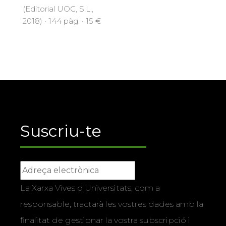
(Editorial UOC, S.L.,
2018) · 144 pàg. · 15 €
Suscriu-te
La Xarxa Vives d’Universitats, com a
responsable, tractarà les vostres dades amb la
finalitat de gestionar la vostra subscripció i