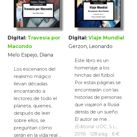
Digital:
Viaje Mundial
Digital:
Travesía por
Gerzon, Leonardo
Macondo
Melo Espejo, Diana
Este libro es un
homenaje a los
Los escenarios del
hinchas del fútbol.
realismo mágico
Por estas páginas se
llevan décadas
encontrarán con las
encantando a
historias de personas
lectores de todo el
que viajaron a Rusia
planeta, quienes,
detrás de un sueño.
después de leer
El autor se me...
sobre ellos, se
(Editorial UOC, S.L.,
preguntan cómo
2019) · 128 pàg. · 6 €
serán en la vida real ...