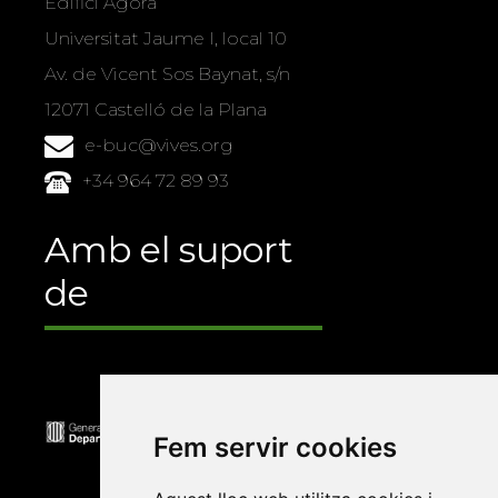
Edifici Àgora
Universitat Jaume I, local 10
Av. de Vicent Sos Baynat, s/n
12071 Castelló de la Plana
e-buc@vives.org
+34 964 72 89 93
Amb el suport
de
Fem servir cookies