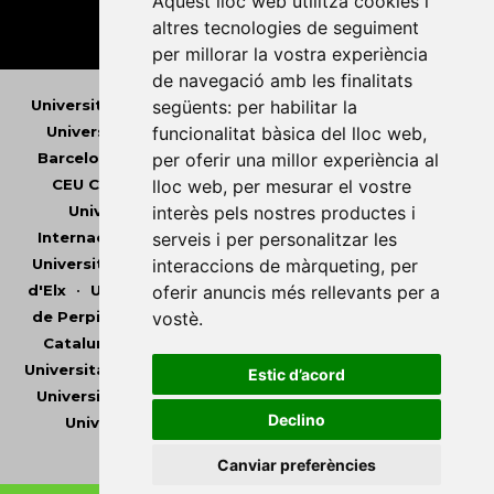
Aquest lloc web utilitza cookies i
altres tecnologies de seguiment
per millorar la vostra experiència
de navegació amb les finalitats
següents:
per habilitar la
Universitat Abat Oliba CEU
•
Universitat d'Alacant
•
funcionalitat bàsica del lloc web
,
Universitat d'Andorra
•
Universitat Autònoma de
per oferir una millor experiència al
Barcelona
•
Universitat de Barcelona
•
Universitat
lloc web
,
per mesurar el vostre
CEU Cardenal Herrera
•
Universitat de Girona
•
interès pels nostres productes i
Universitat de les Illes Balears
•
Universitat
serveis i per personalitzar les
Internacional de Catalunya
•
Universitat Jaume I
•
interaccions de màrqueting
,
per
Universitat de Lleida
•
Universitat Miguel Hernández
oferir anuncis més rellevants per a
d'Elx
•
Universitat Oberta de Catalunya
•
Universitat
vostè
.
de Perpinyà Via Domitia
•
Universitat Politècnica de
Catalunya
•
Universitat Politècnica de València
•
Universitat Pompeu Fabra
•
Universitat Ramon Llull
•
Estic d’acord
Universitat Rovira i Virgili
•
Universitat de Sàsser
•
Declino
Universitat de València
•
Universitat de Vic -
Universitat Central de Catalunya
Canviar preferències