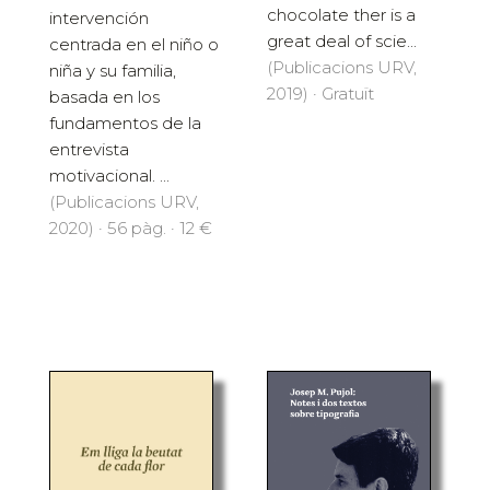
chocolate ther is a
intervención
great deal of scie...
centrada en el niño o
(Publicacions URV,
niña y su familia,
2019) · Gratuït
basada en los
fundamentos de la
entrevista
motivacional. ...
(Publicacions URV,
2020) · 56 pàg. · 12 €