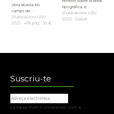
reflexió sobre la lletra
obra abasta els
tipogràfica, e...
camps de...
(Publicacions URV,
(Publicacions URV,
2022) · Gratuït
2021) · 478 pàg. · 35 €
Suscriu-te
La Xarxa Vives d’Universitats, com a