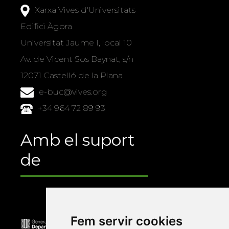
Xarxa Vives d'Universitats
Edifici Àgora
Universitat Jaume I, local 10
Av. de Vicent Sos Baynat, s/n
12071 Castelló de la Plana
e-buc@vives.org
+34 964 72 89 93
Amb el suport
de
Fem servir cookies