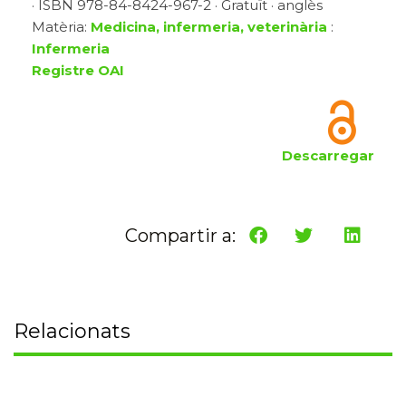
· ISBN 978-84-8424-967-2 · Gratuït · anglès
Matèria:
Medicina, infermeria, veterinària
:
Infermeria
Registre OAI
Descarregar
Compartir a:
Relacionats