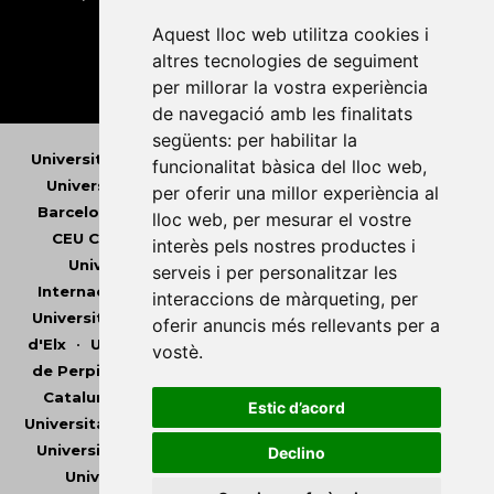
Aquest lloc web utilitza cookies i
altres tecnologies de seguiment
per millorar la vostra experiència
de navegació amb les finalitats
següents:
per habilitar la
Universitat Abat Oliba CEU
•
Universitat d'Alacant
•
funcionalitat bàsica del lloc web
,
Universitat d'Andorra
•
Universitat Autònoma de
per oferir una millor experiència al
Barcelona
•
Universitat de Barcelona
•
Universitat
lloc web
,
per mesurar el vostre
CEU Cardenal Herrera
•
Universitat de Girona
•
interès pels nostres productes i
Universitat de les Illes Balears
•
Universitat
serveis i per personalitzar les
Internacional de Catalunya
•
Universitat Jaume I
•
interaccions de màrqueting
,
per
Universitat de Lleida
•
Universitat Miguel Hernández
oferir anuncis més rellevants per a
d'Elx
•
Universitat Oberta de Catalunya
•
Universitat
vostè
.
de Perpinyà Via Domitia
•
Universitat Politècnica de
Catalunya
•
Universitat Politècnica de València
•
Estic d’acord
Universitat Pompeu Fabra
•
Universitat Ramon Llull
•
Universitat Rovira i Virgili
•
Universitat de Sàsser
•
Declino
Universitat de València
•
Universitat de Vic -