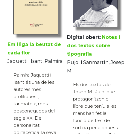
Digital obert:
Notes i
Em lliga la beutat de
dos textos sobre
cada flor
tipografia
Jaquetti i Isant, Palmira
Pujol i Sanmartín, Josep
M.
Palmira Jaquetti i
Isant és una de les
Els dos textos de
autores més
Josep M. Pujol que
prolífiques i,
protagonitzen el
tanmateix, més
llibre que teniu a les
desconegudes del
mans han fet la
segle XX. De
funció de tret de
personalitat
sortida per a aquesta
polifacètica, la seva