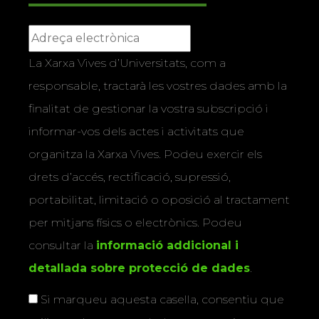
La Xarxa Vives d’Universitats, com a
responsable, tractarà les vostres dades amb la
finalitat de gestionar la vostra subscripció i
informar-vos dels actes i activitats que
organitza la Xarxa Vives. Podeu exercir els
drets d’accés, rectificació, supressió,
portabilitat, limitació o oposició al tractament
per mitjans físics o electrònics. Podeu
consultar la
informació addicional i
detallada sobre protecció de dades
.
Si marqueu aquesta casella, consentiu que