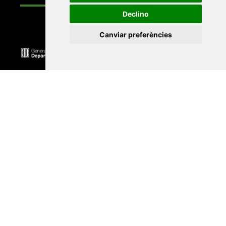
Declino
Canviar preferències
Universitat Abat Oliba CEU
•
Universitat d'Alacant
•
Universitat d'Andorra
•
Universitat Autònoma de
Barcelona
•
Universitat de Barcelona
•
Universitat
CEU Cardenal Herrera
•
Universitat de Girona
•
Universitat de les Illes Balears
•
Universitat
Internacional de Catalunya
•
Universitat Jaume I
•
Universitat de Lleida
•
Universitat Miguel Hernández
d'Elx
•
Universitat Oberta de Catalunya
•
Universitat