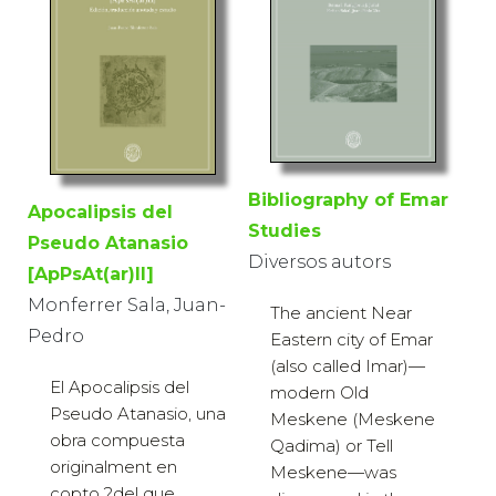
Bibliography of Emar
Apocalipsis del
Studies
Pseudo Atanasio
Diversos autors
[ApPsAt(ar)II]
Monferrer Sala, Juan-
The ancient Near
Pedro
Eastern city of Emar
(also called Imar)—
El Apocalipsis del
modern Old
Pseudo Atanasio, una
Meskene (Meskene
obra compuesta
Qadima) or Tell
originalment en
Meskene—was
copto ?del que