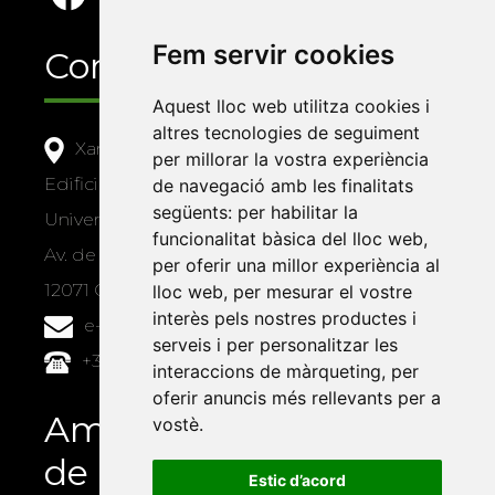
Fem servir cookies
Contacte
Aquest lloc web utilitza cookies i
altres tecnologies de seguiment
Xarxa Vives d'Universitats
per millorar la vostra experiència
Edifici Àgora
de navegació amb les finalitats
següents:
per habilitar la
Universitat Jaume I, local 10
funcionalitat bàsica del lloc web
,
Av. de Vicent Sos Baynat, s/n
per oferir una millor experiència al
12071 Castelló de la Plana
lloc web
,
per mesurar el vostre
interès pels nostres productes i
e-buc@vives.org
serveis i per personalitzar les
+34 964 72 89 93
interaccions de màrqueting
,
per
oferir anuncis més rellevants per a
Amb el suport
vostè
.
de
Estic d’acord