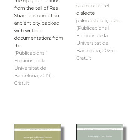
the epigraphic finds
sobretot en el
from the tell of Ras
dialecte
Shamra is one of an
paleobabiloni, que ...
ancient city packed
(Publicacions i
with written
Edicions de la
documentation: from
Universitat de
th...
Barcelona, 2024) ·
(Publicacions i
Gratuït
Edicions de la
Universitat de
Barcelona, 2019) ·
Gratuït