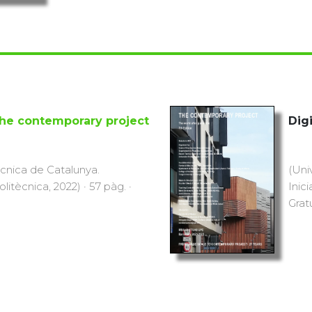
he contemporary project
Digi
ècnica de Catalunya.
(Uni
olitècnica, 2022) · 57 pàg. ·
Inici
Grat