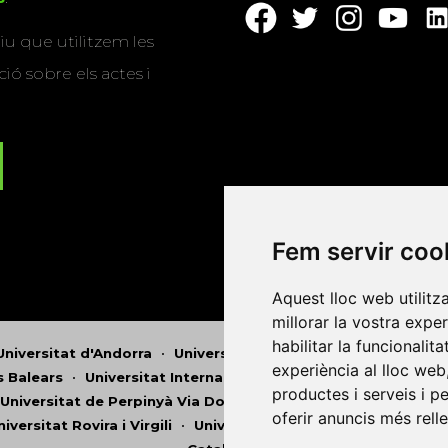
u que utilitzem les
ió sobre els actes i
Fem servir coo
Aquest lloc web utilitz
millorar la vostra expe
habilitar la funcionalit
Universitat d'Andorra
•
Universitat Autònoma de Barcelona
experiència al lloc web
es Balears
•
Universitat Internacional de Catalunya
•
Univers
productes i serveis i p
Universitat de Perpinyà Via Domitia
•
Universitat Politècni
oferir anuncis més rell
niversitat Rovira i Virgili
•
Universitat de Sàsser
•
Universita