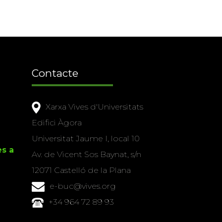
Contacte
Xarxa Vives d'Universitats
Edifici Àgora
Universitat Jaume I, local 10
es a
Av. de Vicent Sos Baynat, s/n
12071 Castelló de la Plana
e-buc@vives.org
+34 964 72 89 93