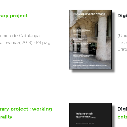
ary project
Digi
ècnica de Catalunya.
(Uni
olitècnica, 2019) · 59 pàg. ·
Inici
Grat
ry project : working
Digi
rality
ent