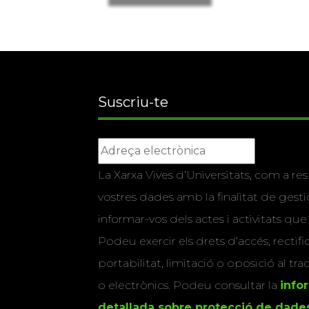
Suscriu-te
La Xarxa Vives d’Universitats, com a res
vostres dades amb la finalitat de gestio
informar-vos dels actes i activitats que
Podeu exercir els drets d’accés, rectifi
portabilitat, limitació o oposició al tr
o electrònics. Podeu consultar la
info
detallada sobre protecció de dade