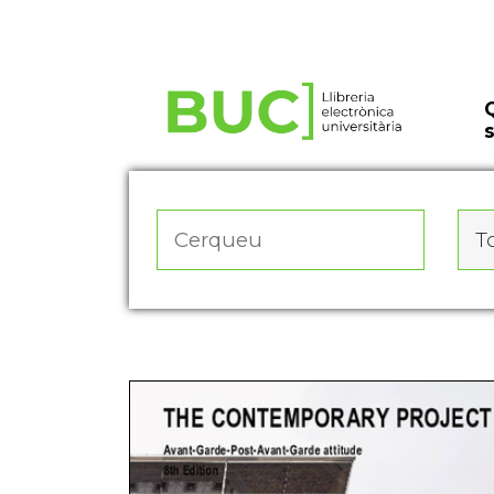
Actualitza les preferències de les cookies
To