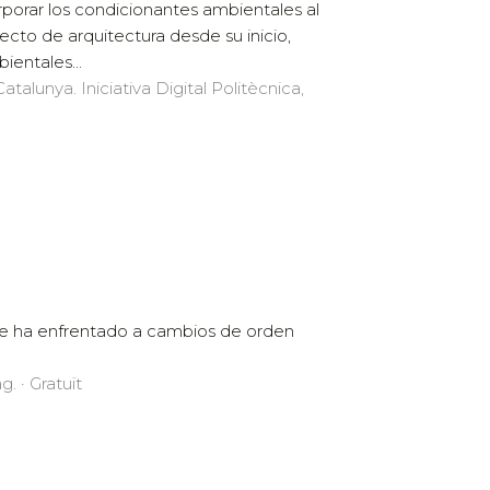
rporar los condicionantes ambientales al
ecto de arquitectura desde su inicio,
ientales...
atalunya. Iniciativa Digital Politècnica,
ra se ha enfrentado a cambios de orden
g. · Gratuït