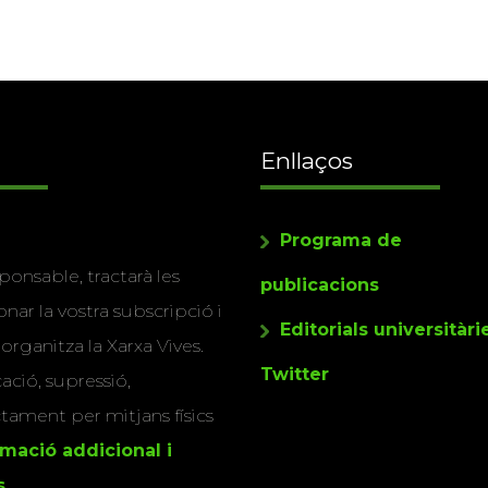
Enllaços
Programa de
ponsable, tractarà les
publicacions
nar la vostra subscripció i
Editorials universitàri
 organitza la Xarxa Vives.
Twitter
cació, supressió,
actament per mitjans físics
rmació addicional i
s
.