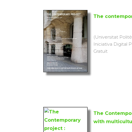
The contempor
(Universitat Polit
Iniciativa Digital P
Gratuït
The Contempora
with multicultu