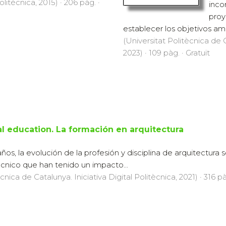
Politècnica, 2015) · 206 pàg. ·
inco
proy
establecer los objetivos amb
(Universitat Politècnica de C
2023) · 109 pàg. · Gratuït
al education. La formación en arquitectura
años, la evolución de la profesión y disciplina de arquitectu
 técnico que han tenido un impacto...
cnica de Catalunya. Iniciativa Digital Politècnica, 2021) · 316 pà