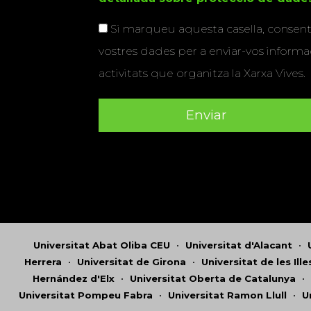
Si marqueu aquesta casella, consenti
vostres dades per a enviar-vos informac
activitats que organitza la Xarxa Vives.
Universitat Abat Oliba CEU
•
Universitat d'Alacant
•
Herrera
•
Universitat de Girona
•
Universitat de les Ill
Hernández d'Elx
•
Universitat Oberta de Catalunya
•
Universitat Pompeu Fabra
•
Universitat Ramon Llull
•
U