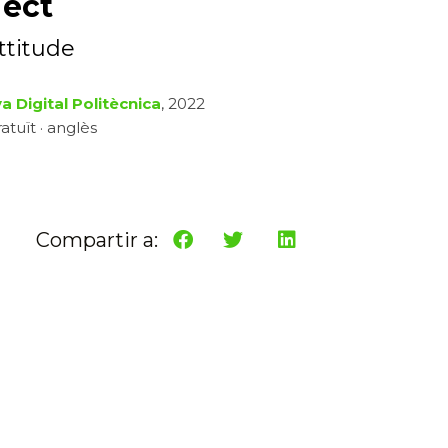
ject
ttitude
a Digital Politècnica
, 2022
atuït · anglès
Compartir a: