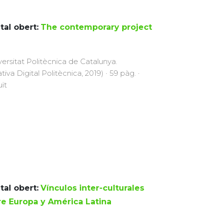
tal obert:
The contemporary project
versitat Politècnica de Catalunya.
ativa Digital Politècnica, 2019) · 59 pàg. ·
uït
tal obert:
Vínculos inter-culturales
re Europa y América Latina