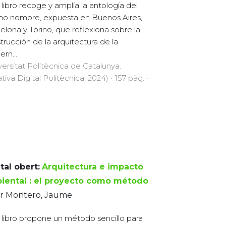
 libro recoge y amplía la antología del
o nombre, expuesta en Buenos Aires,
elona y Torino, que reflexiona sobre la
trucción de la arquitectura de la
rn...
versitat Politècnica de Catalunya.
ativa Digital Politècnica, 2024) · 157 pàg. ·
tal obert:
Arquitectura e impacto
iental : el proyecto como método
or Montero, Jaume
 libro propone un método sencillo para