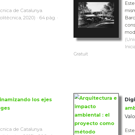
Este
ècnica de Catalunya.
mism
Politècnica, 2020) · 64 pàg. ·
Barc
cons
mode
(Uni
Inici
Gratuït
inamizando los ejes
Digi
ages
amb
Val
ècnica de Catalunya.
Este