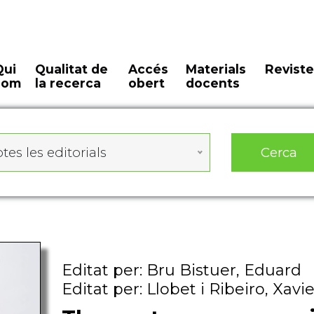
Qui
Qualitat de
Accés
Materials
Reviste
som
la recerca
obert
docents
Cerca
tes les editorials
Editat per: Bru Bistuer, Eduard
Editat per: Llobet i Ribeiro, Xavie