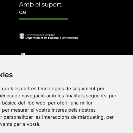
Amb el suport
de
kies
a cookies i altres tecnologies de seguiment per
riència de navegació amb les finalitats següents:
per
at bàsica del lloc web
,
per oferir una millor
•
Universitat de Barcelona
•
Universitat CEU Cardenal
,
per mesurar el vostre interès pels nostres
itat Jaume I
•
Universitat de Lleida
•
Universitat Miguel
er personalitzar les interaccions de màrqueting
,
per
ca de Catalunya
•
Universitat Politècnica de València
•
evants per a vostè
.
t de València
•
Universitat de Vic - Universitat Central de