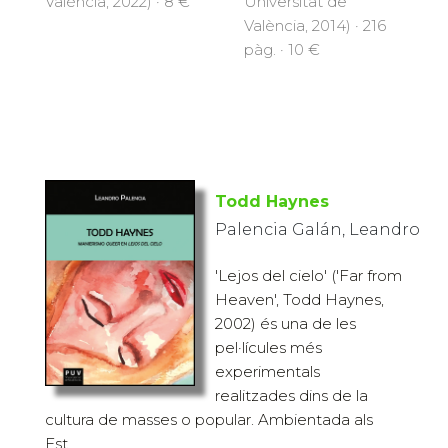
València, 2022) · 8 €
Universitat de
València, 2014) · 216
pàg. · 10 €
Todd Haynes
Palencia Galán, Leandro
'Lejos del cielo' ('Far from
Heaven', Todd Haynes,
2002) és una de les
pel·lícules més
experimentals
realitzades dins de la
cultura de masses o popular. Ambientada als
Est...