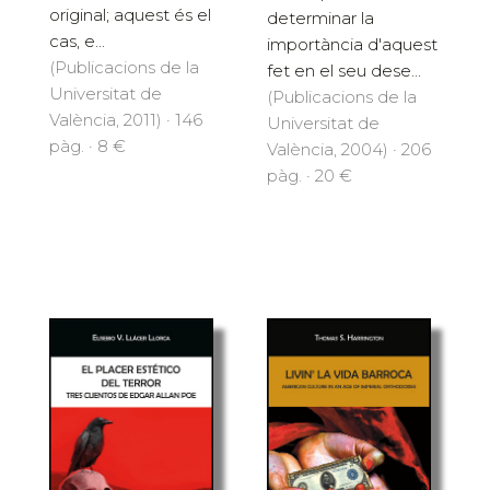
original; aquest és el
determinar la
cas, e...
importància d'aquest
(Publicacions de la
fet en el seu dese...
Universitat de
(Publicacions de la
València, 2011) · 146
Universitat de
pàg. · 8 €
València, 2004) · 206
pàg. · 20 €