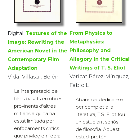
From Physics to
Digital:
Textures of the
Metaphysics:
Image: Rewriting the
Philosophy and
American Novel in the
Allegory in the Critical
Contemporary Film
Writings of T. S. Eliot
Adaptation
Vericat Pérez-Mínguez,
Vidal Villasur, Belén
Fabio L.
La interpretació de
films basats en obres
Abans de dedicar-se
provinents d'altres
per complet a la
mitjans a quina ha
literatura, T.S. Eliot fou
estat limitada per
un estudiant seriós
enfocaments crítics
de filosofia. Aquest
que privilegien l'obra
estudi pretén