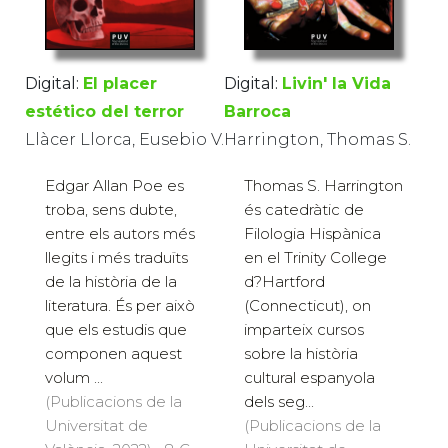
Digital:
El placer
Digital:
Livin' la Vida
estético del terror
Barroca
Llàcer Llorca, Eusebio V.
Harrington, Thomas S.
Edgar Allan Poe es
Thomas S. Harrington
troba, sens dubte,
és catedràtic de
entre els autors més
Filologia Hispànica
llegits i més traduïts
en el Trinity College
de la història de la
d?Hartford
literatura. És per això
(Connecticut), on
que els estudis que
imparteix cursos
componen aquest
sobre la història
volum ...
cultural espanyola
(Publicacions de la
dels seg...
Universitat de
(Publicacions de la