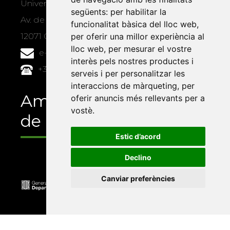
Universitat Jaume I, local 10
següents:
per habilitar la
Av. de Vicent Sos Baynat, s/n
funcionalitat bàsica del lloc web
,
12071 Castelló de la Plana
per oferir una millor experiència al
lloc web
,
per mesurar el vostre
e-buc@vives.org
interès pels nostres productes i
+34 964 72 89 93
serveis i per personalitzar les
interaccions de màrqueting
,
per
Amb el suport
oferir anuncis més rellevants per a
vostè
.
de
Estic d’acord
Declino
Canviar preferències